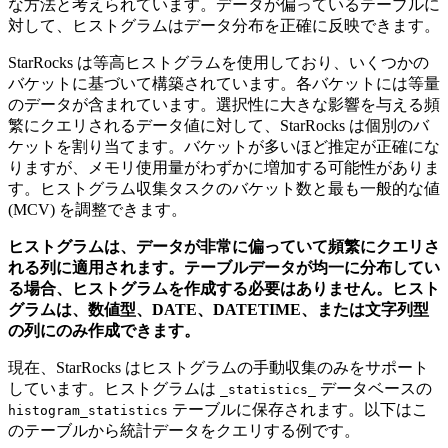
な方法と考えられています。データが偏っているテーブルに
対して、ヒストグラムはデータ分布を正確に反映できます。
StarRocks は等高ヒストグラムを使用しており、いくつかの
バケットに基づいて構築されています。各バケットには等量
のデータが含まれています。選択性に大きな影響を与える頻
繁にクエリされるデータ値に対して、StarRocks は個別のバ
ケットを割り当てます。バケットが多いほど推定が正確にな
りますが、メモリ使用量がわずかに増加する可能性がありま
す。ヒストグラム収集タスクのバケット数と最も一般的な値
(MCV) を調整できます。
ヒストグラムは、データが非常に偏っていて頻繁にクエリさ
れる列に適用されます。テーブルデータが均一に分布してい
る場合、ヒストグラムを作成する必要はありません。ヒスト
グラムは、数値型、DATE、DATETIME、または文字列型
の列にのみ作成できます。
現在、StarRocks はヒストグラムの手動収集のみをサポート
しています。ヒストグラムは
データベースの
_statistics_
テーブルに保存されます。以下はこ
histogram_statistics
のテーブルから統計データをクエリする例です。