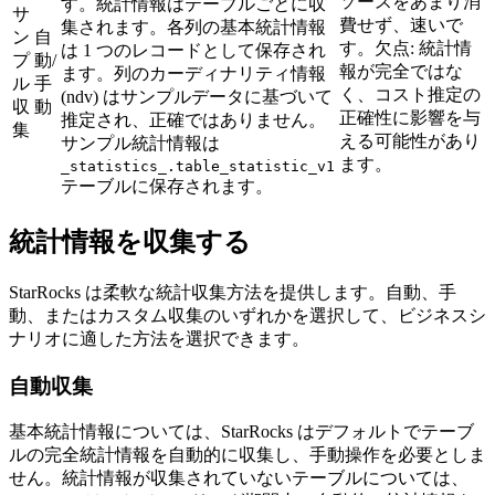
ソースをあまり消
す。統計情報はテーブルごとに収
サ
費せず、速いで
集されます。各列の基本統計情報
ン
自
す。欠点: 統計情
は 1 つのレコードとして保存され
プ
動/
報が完全ではな
ます。列のカーディナリティ情報
ル
手
く、コスト推定の
(ndv) はサンプルデータに基づいて
収
動
正確性に影響を与
推定され、正確ではありません。
集
える可能性があり
サンプル統計情報は
ます。
_statistics_.table_statistic_v1
テーブルに保存されます。
統計情報を収集する
StarRocks は柔軟な統計収集方法を提供します。自動、手
動、またはカスタム収集のいずれかを選択して、ビジネスシ
ナリオに適した方法を選択できます。
自動収集
基本統計情報については、StarRocks はデフォルトでテーブ
ルの完全統計情報を自動的に収集し、手動操作を必要としま
せん。統計情報が収集されていないテーブルについては、