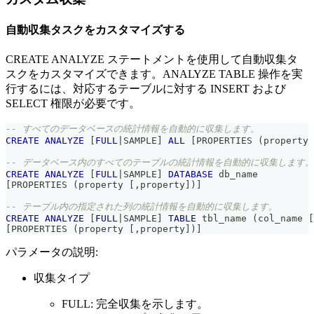
自動収集タスクをカスタマイズする
CREATE ANALYZE ステートメントを使用して自動収集タ
スクをカスタマイズできます。ANALYZE TABLE 操作を実
行するには、対応するテーブルに対する INSERT および
SELECT 権限が必要です。
-- すべてのデータベースの統計情報を自動的に収集します。
CREATE
ANALYZE
[
FULL
|
SAMPLE
]
ALL
[
PROPERTIES 
(
property 
-- データベース内のすべてのテーブルの統計情報を自動的に収集します。
CREATE
ANALYZE
[
FULL
|
SAMPLE
]
DATABASE
 db_name
[
PROPERTIES 
(
property 
[
,
property
]
)
]
-- テーブル内の指定された列の統計情報を自動的に収集します。
CREATE
ANALYZE
[
FULL
|
SAMPLE
]
TABLE
 tbl_name 
(
col_name 
[
[
PROPERTIES 
(
property 
[
,
property
]
)
]
パラメータの説明:
収集タイプ
FULL: 完全収集を示します。