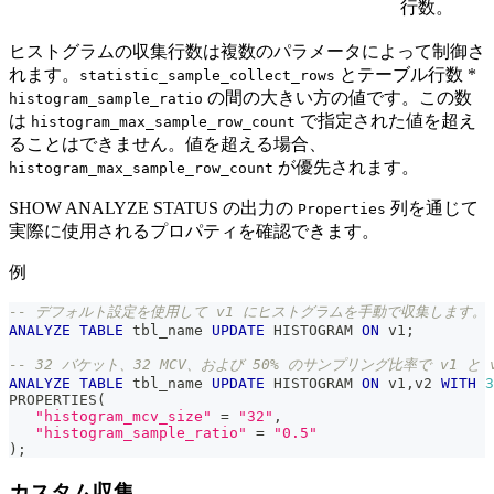
行数。
ヒストグラムの収集行数は複数のパラメータによって制御さ
れます。
とテーブル行数 *
statistic_sample_collect_rows
の間の大きい方の値です。この数
histogram_sample_ratio
は
で指定された値を超え
histogram_max_sample_row_count
ることはできません。値を超える場合、
が優先されます。
histogram_max_sample_row_count
SHOW ANALYZE STATUS の出力の
列を通じて
Properties
実際に使用されるプロパティを確認できます。
例
-- デフォルト設定を使用して v1 にヒストグラムを手動で収集します。
ANALYZE
TABLE
 tbl_name 
UPDATE
 HISTOGRAM 
ON
 v1
;
-- 32 バケット、32 MCV、および 50% のサンプリング比率で v1 
ANALYZE
TABLE
 tbl_name 
UPDATE
 HISTOGRAM 
ON
 v1
,
v2 
WITH
3
PROPERTIES
(
"histogram_mcv_size"
=
"32"
,
"histogram_sample_ratio"
=
"0.5"
)
;
カスタム収集