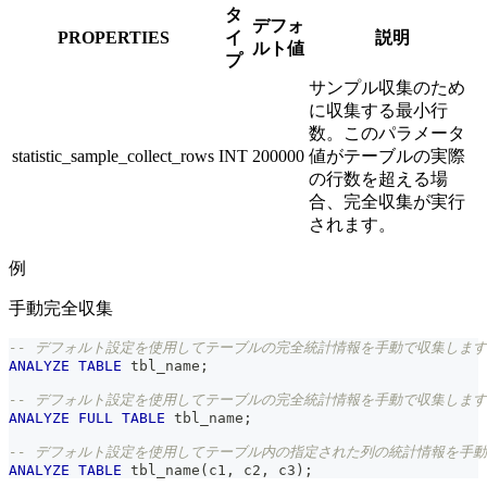
タ
デフォ
PROPERTIES
イ
説明
ルト値
プ
サンプル収集のため
に収集する最小行
数。このパラメータ
statistic_sample_collect_rows
INT
200000
値がテーブルの実際
の行数を超える場
合、完全収集が実行
されます。
例
手動完全収集
-- デフォルト設定を使用してテーブルの完全統計情報を手動で収集しま
ANALYZE
TABLE
 tbl_name
;
-- デフォルト設定を使用してテーブルの完全統計情報を手動で収集しま
ANALYZE
FULL
TABLE
 tbl_name
;
-- デフォルト設定を使用してテーブル内の指定された列の統計情報を手
ANALYZE
TABLE
 tbl_name
(
c1
,
 c2
,
 c3
)
;