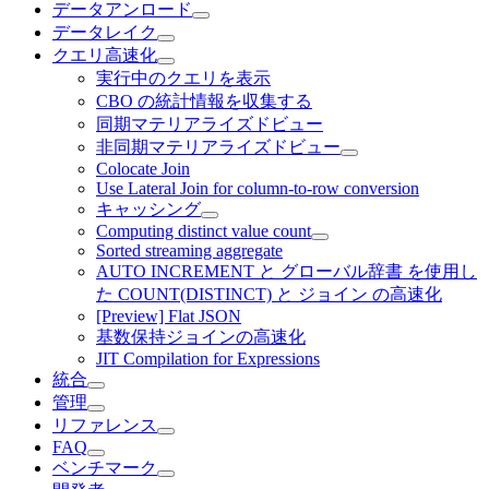
データアンロード
データレイク
クエリ高速化
実行中のクエリを表示
CBO の統計情報を収集する
同期マテリアライズドビュー
非同期マテリアライズドビュー
Colocate Join
Use Lateral Join for column-to-row conversion
キャッシング
Computing distinct value count
Sorted streaming aggregate
AUTO INCREMENT と グローバル辞書 を使用し
た COUNT(DISTINCT) と ジョイン の高速化
[Preview] Flat JSON
基数保持ジョインの高速化
JIT Compilation for Expressions
統合
管理
リファレンス
FAQ
ベンチマーク