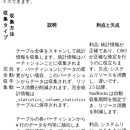
イズできます。
収
収
集
集
タ
説明
利点と欠点
方
イ
法
プ
利点: 統計情報が
正確であり、CBO
テーブル全体をスキャンして統計
が正確な推定を行
情報を収集します。統計情報はパ
うのに役立ちま
ーティションごとに収集されま
完
自
す。欠点: システ
す。パーティションにデータの変
全
動/
ムリソースを消費
更がない場合、このパーティショ
収
手
し、遅いです。
ンからデータは収集されず、リソ
集
動
2.5 以降、
ース消費が削減されます。完全統
StarRocks は自動
計情報は
収集期間を指定で
_statistics_.column_statistics
テーブルに保存されます。
き、リソース消費
を削減します。
テーブルの各パーティションから
利点: システムリ
行のデータを均等に抽出しま
N