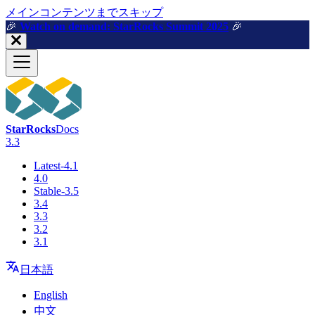
メインコンテンツまでスキップ
🎉️
Watch on demand: StarRocks Summit 2025
🎉️
StarRocks
Docs
3.3
Latest-4.1
4.0
Stable-3.5
3.4
3.3
3.2
3.1
日本語
English
中文