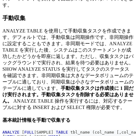
す。
手動収集
ANALYZE TABLE を使用して手動収集タスクを作成できま
す。デフォルトでは、手動収集は同期操作です。非同期操作
に設定することもできます。非同期モードでは、ANALYZE
TABLE を実行した後、システムはこのステートメントが成
功したかどうかを即座に返します。ただし、収集タスクはバ
ックグラウンドで実行され、結果を待つ必要はありません。
SHOW ANALYZE STATUS を実行してタスクのステータス
を確認できます。非同期収集は大きなデータボリュームのテ
ーブルに適しており、同期収集は小さなデータボリュームの
テーブルに適しています。
手動収集タスクは作成後に 1 回だ
け実行されます。手動収集タスクを削除する必要はありませ
ん。
ANALYZE TABLE 操作を実行するには、対応するテー
ブルに対する INSERT および SELECT 権限が必要です。
基本統計情報を手動で収集する
ANALYZE
[
FULL
|
SAMPLE
]
TABLE
 tbl_name 
(
col_name 
[
,
col_na