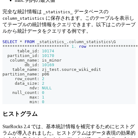
max: 列内の最大値
完全な統計情報は
データベースの
_statistics_
に保存されます。このテーブルを表示し
column_statistics
てテーブルの統計情報をクエリできます。以下はこのテーブ
ルから統計データをクエリする例です。
SELECT
*
FROM
 _statistics_
.
column_statistics\G
*
*
*
*
*
*
*
*
*
*
*
*
*
*
*
*
*
*
*
*
*
*
*
*
*
*
*
1.
row
*
*
*
*
*
*
*
*
*
*
*
*
*
*
*
*
*
*
*
*
      table_id: 
10174
  partition_id: 
10170
   column_name: is_minor
         db_id: 
10169
    table_name: zj_test
.
source_wiki_edit
partition_name: p06
     row_count: 
2
     data_size: 
2
           ndv: 
NULL
    null_count: 
0
           max: 
1
           min: 
0
ヒストグラム
StarRocks 2.4 では、基本統計情報を補完するためにヒストグ
ラムが導入されました。ヒストグラムはデータ表現の効果的