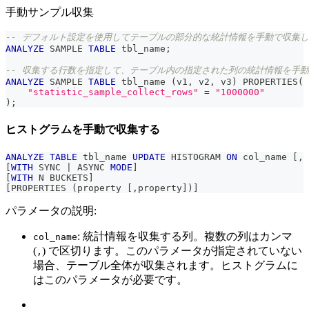
手動サンプル収集
-- デフォルト設定を使用してテーブルの部分的な統計情報を手動で収集
ANALYZE
 SAMPLE 
TABLE
 tbl_name
;
-- 収集する行数を指定して、テーブル内の指定された列の統計情報を手
ANALYZE
 SAMPLE 
TABLE
 tbl_name 
(
v1
,
 v2
,
 v3
)
 PROPERTIES
(
"statistic_sample_collect_rows"
=
"1000000"
)
;
ヒストグラムを手動で収集する
ANALYZE
TABLE
 tbl_name 
UPDATE
 HISTOGRAM 
ON
 col_name 
[
,
 
[
WITH
 SYNC 
|
 ASYNC 
MODE
]
[
WITH
 N BUCKETS
]
[
PROPERTIES 
(
property 
[
,
property
]
)
]
パラメータの説明:
: 統計情報を収集する列。複数の列はカンマ
col_name
(
) で区切ります。このパラメータが指定されていない
,
場合、テーブル全体が収集されます。ヒストグラムに
はこのパラメータが必要です。