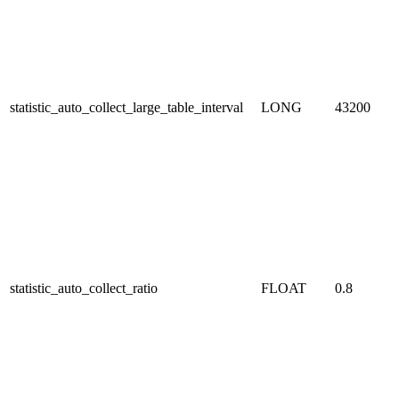
statistic_auto_collect_large_table_interval
LONG
43200
statistic_auto_collect_ratio
FLOAT
0.8