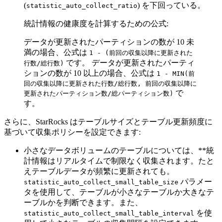
(
) を下回っている。
statistic_auto_collect_ratio
統計情報の健康度を計算するための公式:
データが更新されたパーティションの数が 10 未
満の場合、公式は
1 - (前回の収集以降に更新された
です。 データが更新されたパーティ
行数/総行数)
ションの数が 10 以上の場合、公式は
1 - MIN(前
回の収集以降に更新された行数/総行数, 前回の収集以降に
で
更新されたパーティション数/総パーティション数)
す。
さらに、StarRocks はテーブルサイズとテーブル更新頻度に
基づいて収集ポリシーを設定できます:
小さなデータボリュームのテーブルについては、**統
計情報はリアルタイムで制限なく収集されます。たと
えテーブルデータが頻繁に更新されても。
パラメー
statistic_auto_collect_small_table_size
タを使用して、テーブルが小さなテーブルか大きなテ
ーブルかを判断できます。また、
を使
statistic_auto_collect_small_table_interval