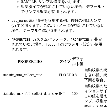
SAMPLE: サンプル収集を示します。
収集タイプが指定されていない場合、デフォルト
でサンプル収集が使用されます。
: 統計情報を収集する列。複数の列はカンマ
col_name
(
) で区切ります。このパラメータが指定されていない
,
場合、テーブル全体が収集されます。
: カスタムパラメータ。
が指定
PROPERTIES
PROPERTIES
されていない場合、
のデフォルト設定が使用
fe.conf
されます。
デフォ
タイプ
PROPERTIES
ルト値
自動収集の
statistic_auto_collect_ratio
FLOAT
0.8
しきい値。
下回る場合
自動収集の
ィションサイ
statistics_max_full_collect_data_size
INT
100
この値を超
ンプル収集
収集する最