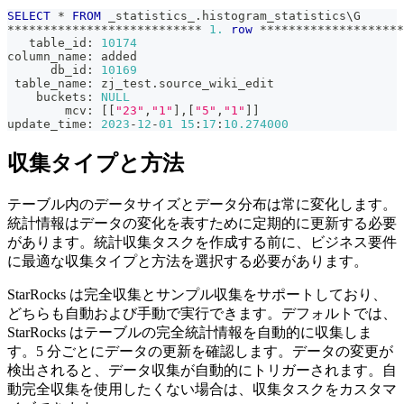
SELECT
*
FROM
 _statistics_
.
histogram_statistics\G
*
*
*
*
*
*
*
*
*
*
*
*
*
*
*
*
*
*
*
*
*
*
*
*
*
*
*
1.
row
*
*
*
*
*
*
*
*
*
*
*
*
*
*
*
*
*
*
*
*
   table_id: 
10174
column_name: added
      db_id: 
10169
 table_name: zj_test
.
source_wiki_edit
    buckets: 
NULL
        mcv: 
[
[
"23"
,
"1"
]
,
[
"5"
,
"1"
]
]
update_time: 
2023
-
12
-
01
15
:
17
:
10.274000
収集タイプと方法
テーブル内のデータサイズとデータ分布は常に変化します。
統計情報はデータの変化を表すために定期的に更新する必要
があります。統計収集タスクを作成する前に、ビジネス要件
に最適な収集タイプと方法を選択する必要があります。
StarRocks は完全収集とサンプル収集をサポートしており、
どちらも自動および手動で実行できます。デフォルトでは、
StarRocks はテーブルの完全統計情報を自動的に収集しま
す。5 分ごとにデータの更新を確認します。データの変更が
検出されると、データ収集が自動的にトリガーされます。自
動完全収集を使用したくない場合は、収集タスクをカスタマ