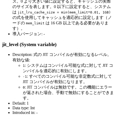
ズ。0 より大きい値に設定すると、キャッシュの実際
のサイズを表します。0 以下に設定すると、システム
は
jit_lru_cache_size = min(mem_limit*0.01, 1GB)
の式を使用してキャッシュを適応的に設定します（ノ
ードの
は 16 GB 以上である必要がありま
mem_limit
す）。
導入バージョン: -
jit_level (System variable)
Description: 式の JIT コンパイルが有効になるレベル。
有効な値:
: システムはコンパイル可能な式に対して JIT コ
1
ンパイルを適応的に有効にします。
: すべてのコンパイル可能な非定数式に対して
-1
JIT コンパイルが有効になります。
: JIT コンパイルは無効です。この機能にエラー
0
が返された場合、手動で無効にすることができま
す。
Default: 1
Data type: Int
Introduced in: -