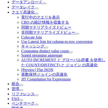
データアンロード
データレイク
クエリ高速化
実行中のクエリを表示
CBO の統計情報を収集する
同期マテリアライズドビュー
非同期マテリアライズドビュー
Colocate Join
Use Lateral Join for column-to-row conversion
キャッシング
Computing distinct value count
Sorted streaming aggregate
AUTO INCREMENT と グローバル辞書 を使用し
た COUNT(DISTINCT) と ジョイン の高速化
[Preview] Flat JSON
基数保持ジョインの高速化
JIT Compilation for Expressions
統合
管理
リファレンス
FAQ
ベンチマーク