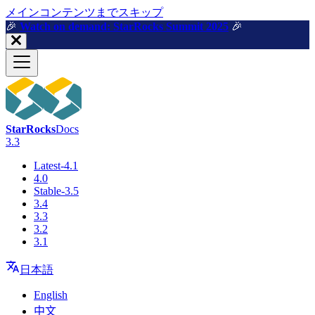
メインコンテンツまでスキップ
🎉️
Watch on demand: StarRocks Summit 2025
🎉️
StarRocks
Docs
3.3
Latest-4.1
4.0
Stable-3.5
3.4
3.3
3.2
3.1
日本語
English
中文