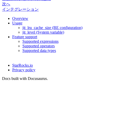
次へ
インテグレーション
Overview
Usage
jit_lru_cache_size (BE configuration)
jit_level (System variable)
Feature support
Supported expressions
Supported operators
Supported data types
StarRocks.io
Privacy policy
Docs built with Docusaurus.