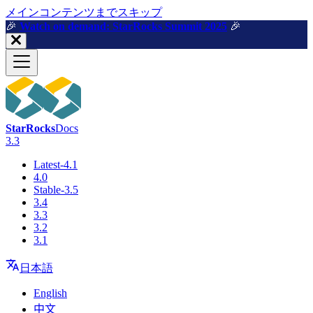
メインコンテンツまでスキップ
🎉️
Watch on demand: StarRocks Summit 2025
🎉️
StarRocks
Docs
3.3
Latest-4.1
4.0
Stable-3.5
3.4
3.3
3.2
3.1
日本語
English
中文