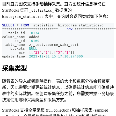
目前直方图仅支持
手动抽样
采集。直方图统计信息存储在
StarRocks 集群
数据库的
_statistics_
表中。查询时会返回类似如下信息：
histogram_statistics
SELECT
*
FROM
 _statistics_
.
histogram_statistics\G
*
*
*
*
*
*
*
*
*
*
*
*
*
*
*
*
*
*
*
*
*
*
*
*
*
*
*
1.
row
*
*
*
*
*
*
*
*
*
*
*
*
*
*
*
*
*
*
*
*
   table_id: 
10174
column_name: added
      db_id: 
10169
 table_name: zj_test
.
source_wiki_edit
    buckets: 
NULL
        mcv: 
[
[
"23"
,
"1"
]
,
[
"5"
,
"1"
]
]
update_time: 
2023
-
12
-
01
15
:
17
:
10.274000
采集类型
随着表的导入或者删除操作，表的大小和数据分布会频繁更
新，因此需要定期更新统计信息，以确保统计信息能准确反映
表中的实际数据。在创建采集任务之前，您需要根据业务场景
决定使用哪种采集类型和采集方式。
StarRocks 支持全量采集 (full collection) 和抽样采集 (sampled