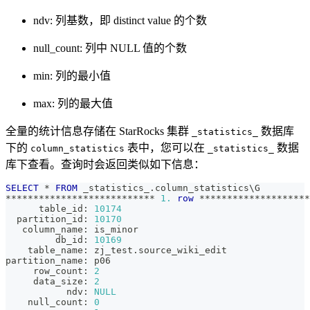
ndv: 列基数，即 distinct value 的个数
null_count: 列中 NULL 值的个数
min: 列的最小值
max: 列的最大值
全量的统计信息存储在 StarRocks 集群
数据库
_statistics_
下的
表中，您可以在
数据
column_statistics
_statistics_
库下查看。查询时会返回类似如下信息：
SELECT
*
FROM
 _statistics_
.
column_statistics\G
*
*
*
*
*
*
*
*
*
*
*
*
*
*
*
*
*
*
*
*
*
*
*
*
*
*
*
1.
row
*
*
*
*
*
*
*
*
*
*
*
*
*
*
*
*
*
*
*
*
      table_id: 
10174
  partition_id: 
10170
   column_name: is_minor
         db_id: 
10169
    table_name: zj_test
.
source_wiki_edit
partition_name: p06
     row_count: 
2
     data_size: 
2
           ndv: 
NULL
    null_count: 
0