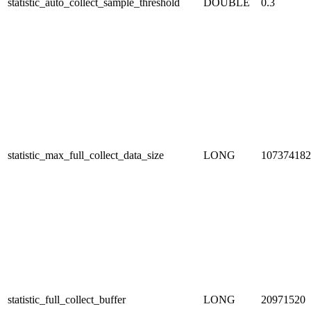
statistic_auto_collect_sample_threshold
DOUBLE
0.3
statistic_max_full_collect_data_size
LONG
107374182
statistic_full_collect_buffer
LONG
20971520