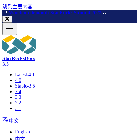
跳到主要内容
🎉️
Watch on demand: StarRocks Summit 2025
🎉️
StarRocks
Docs
3.3
Latest-4.1
4.0
Stable-3.5
3.4
3.3
3.2
3.1
中文
English
中文