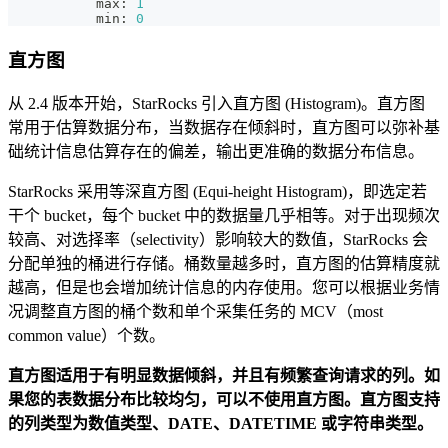
           max: 
1
           min: 
0
直方图
从 2.4 版本开始，StarRocks 引入直方图 (Histogram)。直方图
常用于估算数据分布，当数据存在倾斜时，直方图可以弥补基
础统计信息估算存在的偏差，输出更准确的数据分布信息。
StarRocks 采用等深直方图 (Equi-height Histogram)，即选定若
干个 bucket，每个 bucket 中的数据量几乎相等。对于出现频次
较高、对选择率（selectivity）影响较大的数值，StarRocks 会
分配单独的桶进行存储。桶数量越多时，直方图的估算精度就
越高，但是也会增加统计信息的内存使用。您可以根据业务情
况调整直方图的桶个数和单个采集任务的 MCV（most
common value）个数。
直方图适用于有明显数据倾斜，并且有频繁查询请求的列。如
果您的表数据分布比较均匀，可以不使用直方图。直方图支持
的列类型为数值类型、DATE、DATETIME 或字符串类型。