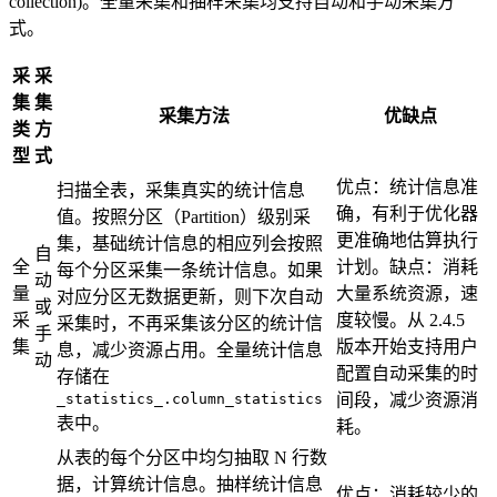
collection)。全量采集和抽样采集均支持自动和手动采集方
式。
采
采
集
集
采集方法
优缺点
类
方
型
式
优点：统计信息准
扫描全表，采集真实的统计信息
确，有利于优化器
值。按照分区（Partition）级别采
更准确地估算执行
集，基础统计信息的相应列会按照
自
全
计划。缺点：消耗
每个分区采集一条统计信息。如果
动
量
大量系统资源，速
对应分区无数据更新，则下次自动
或
采
度较慢。从 2.4.5
采集时，不再采集该分区的统计信
手
集
版本开始支持用户
息，减少资源占用。全量统计信息
动
配置自动采集的时
存储在
_statistics_.column_statistics
间段，减少资源消
表中。
耗。
从表的每个分区中均匀抽取 N 行数
据，计算统计信息。抽样统计信息
优点：消耗较少的