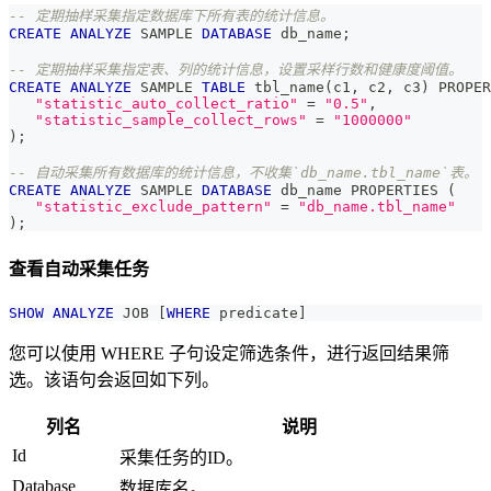
-- 定期抽样采集指定数据库下所有表的统计信息。
CREATE
ANALYZE
 SAMPLE 
DATABASE
 db_name
;
-- 定期抽样采集指定表、列的统计信息，设置采样行数和健康度阈值。
CREATE
ANALYZE
 SAMPLE 
TABLE
 tbl_name
(
c1
,
 c2
,
 c3
)
 PROPER
"statistic_auto_collect_ratio"
=
"0.5"
,
"statistic_sample_collect_rows"
=
"1000000"
)
;
-- 自动采集所有数据库的统计信息，不收集`db_name.tbl_name`表。
CREATE
ANALYZE
 SAMPLE 
DATABASE
 db_name PROPERTIES 
(
"statistic_exclude_pattern"
=
"db_name.tbl_name"
)
;
查看自动采集任务
SHOW
ANALYZE
 JOB 
[
WHERE
 predicate
]
您可以使用 WHERE 子句设定筛选条件，进行返回结果筛
选。该语句会返回如下列。
列名
说明
Id
采集任务的ID。
Database
数据库名。