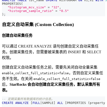
ANALYZE
TABLE
 tbl_name 
UPDATE
 HISTOGRAM 
ON
 v1
,
v2 
WITH
3
PROPERTIES
(
"histogram_mcv_size"
=
"32"
,
"histogram_sample_ratio"
=
"0.5"
)
;
自定义自动采集 (Custom Collection)
创建自动采集任务
可以通过 CREATE ANALYZE 语句创建自定义自动采集任
务。创建采集任务，您需要被采集表的 INSERT 和 SELECT
权限。
创建自定义自动采集任务之前，需要先关闭自动全量采集
，否则自定义采集任
enable_collect_full_statistic=false
务不生效。在关闭
enable_collect_full_statistic=false
后，
StarRocks 会自动创建自定义采集任务，默认采集所有
表。
-- 定期采集所有数据库的统计信息。
CREATE
ANALYZE
[
FULL
|
SAMPLE
]
ALL
[
PROPERTIES 
(
property 