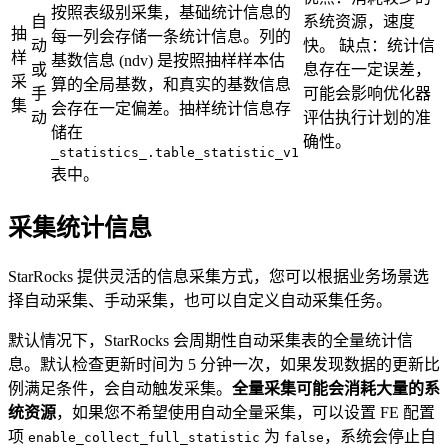
按照表级别采集，基础统计信息的
自
系统资源，速度
抽
每一列会存储一条统计信息。列的
动
快。 缺点：统计信
样
基数信息 (ndv) 是按照抽样样本估
或
息存在一定误差，
采
算的全局基数，和真实的基数信息
手
可能会影响优化器
集
会存在一定偏差。抽样统计信息存
动
评估执行计划的准
储在
确性。
_statistics_.table_statistic_v1
表中。
采集统计信息
StarRocks 提供灵活的信息采集方式，您可以根据业务场景选
择自动采集、手动采集，也可以自定义自动采集任务。
默认情况下，StarRocks 会周期性自动采集表的全量统计信
息。默认检查更新时间为 5 分钟一次，如果发现数据的更新比
例满足条件，会自动触发采集。
全量采集可能会消耗大量的系
统资源
，如果您不希望使用自动全量采集，可以设置 FE 配置
项
为
，系统会停止自
enable_collect_full_statistic
false