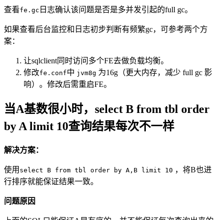
查看
日志确认该问题是否是多并发引起的full gc。
fe.gc
如果查看后台监控和日志初步判断有频繁gc，可参考两个方
案：
让sqlclient同时访问多个FE去做负载均衡。
修改
中
为16g（更大内存，减少 full gc 影
fe.conf
jvm8g
响）。修改后需重启FE。
当A基数很小时，select B from tbl order
by A limit 10查询结果每次不一样
解决方案：
使用
，将B也进
select B from tbl order by A,B limit 10
行排序就能保证结果一致。
问题原因