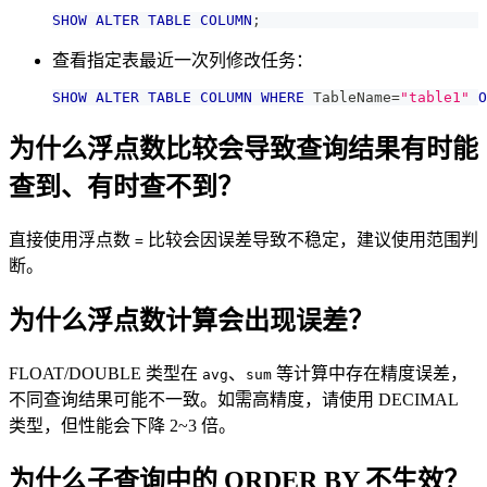
SHOW
ALTER
TABLE
COLUMN
;
查看指定表最近一次列修改任务：
SHOW
ALTER
TABLE
COLUMN
WHERE
 TableName
=
"table1"
O
为什么浮点数比较会导致查询结果有时能
查到、有时查不到？
直接使用浮点数
比较会因误差导致不稳定，建议使用范围判
=
断。
为什么浮点数计算会出现误差？
FLOAT/DOUBLE 类型在
、
等计算中存在精度误差，
avg
sum
不同查询结果可能不一致。如需高精度，请使用 DECIMAL
类型，但性能会下降 2~3 倍。
为什么子查询中的 ORDER BY 不生效？