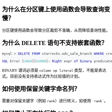
为什么在分区键上使用函数会导致查询变
慢？
分区键使用函数会导致分区裁剪不准确，从而降低查询性能。
为什么 DELETE 语句不支持嵌套函数？
mysql 
>
DELETE
FROM
 starrocks
.
ods_sale_branch 
WHERE
 cre
SQL
 Error 
[
1064
]
[
42000
]
: 
Right
 expr 
of
binary
 predicate
BINARY 谓词必须是
类型，不能是表达
column op literal
式。目前没有支持表达式作为比较值的计划。
如何使用保留关键字命名列？
需要对保留关键字（例如
）进行转义，如使用
。
rank
`rank`