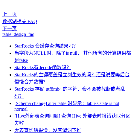
上一页
数据湖相关 FAQ
下一页
table_design_faq
StarRocks 会缓存查询结果吗？
当字段为NULL时，除了is null， 其他所有的计算结果都
是false
StarRocks有decode函数吗？
StarRocks的主键覆盖是立刻生效的吗？还是说要等后台
慢慢合并数据?
StarRocks 存储 utf8mb4 的字符，会不会被截断或者乱
码？
[Schema change] alter table 时显示：table's state is not
normal
[Hive外部表查询问题] 查询 Hive 外部表时报错获取分区
失败
大表查询结果慢，没有谓词下推