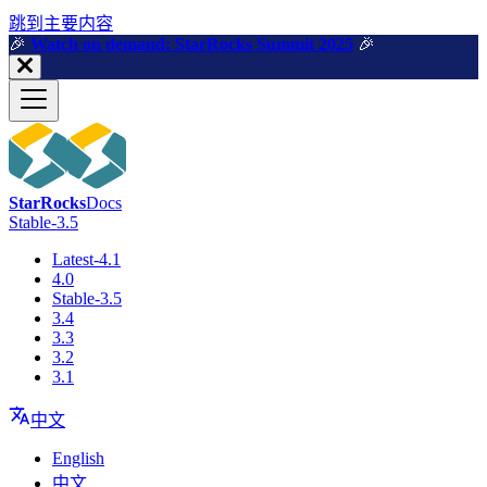
跳到主要内容
🎉️
Watch on demand: StarRocks Summit 2025
🎉️
StarRocks
Docs
Stable-3.5
Latest-4.1
4.0
Stable-3.5
3.4
3.3
3.2
3.1
中文
English
中文