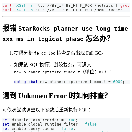
curl
-XGET
-s
 http://BE_IP:BE_HTTP_PORT/metrics 
|
grep
curl
-XGET
-s
 http://BE_IP:BE_HTTP_PORT/mem_tracker
报错
StarRocks planner use long time
怎么办？
xxx ms in logical phase
提供分析
检查是否出现 Full GC。
fe.gc.log
如果该 SQL 执行计划较复杂，可调大
（单位：ms）：
new_planner_optimize_timeout
set
global
 new_planner_optimize_timeout 
=
6000
;
遇到 Unknown Error 时如何排查？
可依次尝试调整以下参数后重新执行 SQL：
set
 disable_join_reorder 
=
true
;
set
 enable_global_runtime_filter 
=
false
;
set
 enable_query_cache 
=
false
;