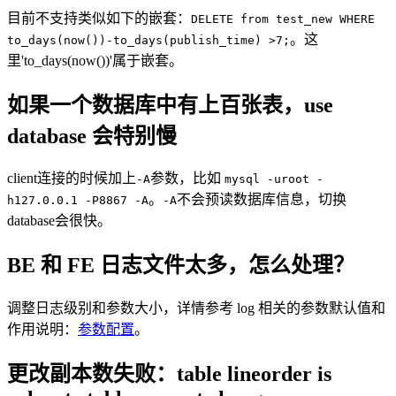
目前不支持类似如下的嵌套：
DELETE from test_new WHERE
。这
to_days(now())-to_days(publish_time) >7;
里'to_days(now())'属于嵌套。
如果一个数据库中有上百张表，use
database 会特别慢
client连接的时候加上
参数，比如
-A
mysql -uroot -
。
不会预读数据库信息，切换
h127.0.0.1 -P8867 -A
-A
database会很快。
BE 和 FE 日志文件太多，怎么处理？
调整日志级别和参数大小，详情参考 log 相关的参数默认值和
作用说明：
参数配置
。
更改副本数失败：table lineorder is