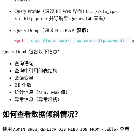
Query Profile（通过 FE Web 界面
http://<fe_ip>:
并导航至 Queries Tab 查看）
<fe_http_port>
Query Dump（通过 HTTP API 获取）
wget
--user
=
${username}
--password
=
${password}
 --p
Query Dumb 包含以下信息：
查询语句
查询中引用的表结构
会话变量
BE 个数
统计信息（Min，Max 值）
异常信息（异常堆栈）
如何查看数据倾斜情况？
使用
查看
ADMIN SHOW REPLICA DISTRIBUTION FROM <table>