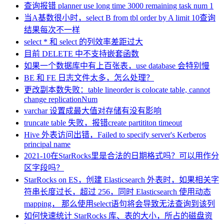
查询报错 planner use long time 3000 remaining task num 1
当A基数很小时，select B from tbl order by A limit 10查询
结果每次不一样
select * 和 select 的列效率差距过大
目前 DELETE 中不支持嵌套函数
如果一个数据库中有上百张表，use database 会特别慢
BE 和 FE 日志文件太多，怎么处理？
更改副本数失败：table lineorder is colocate table, cannot
change replicationNum
varchar 设置成最大值对存储有没有影响
truncate table 失败，报错create partititon timeout
Hive 外表访问出错，Failed to specify server's Kerberos
principal name
2021-10在StarRocks里是合法的日期格式吗？可以用作分
区字段吗？
StarRocks on ES，创建 Elasticsearch 外表时，如果相关字
符串长度过长，超过 256，同时 Elasticsearch 使用动态
mapping， 那么使用select语句将会导致无法查询到该列
如何快速统计 StarRocks 库、表的大小，所占的磁盘资