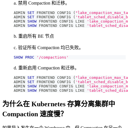
a. 禁用 Compaction 和迁移。
ADMIN 
SET
 FRONTEND CONFIG 
(
"lake_compaction_max_ta
ADMIN 
SET
 FRONTEND CONFIG 
(
'tablet_sched_disable_b
ADMIN 
SHOW
 FRONTEND CONFIG 
LIKE
'lake_compaction_m
ADMIN 
SHOW
 FRONTEND CONFIG 
LIKE
'tablet_sched_disa
b. 重启所有 BE 节点
c. 验证所有 Compaction 均已失败。
SHOW
PROC
'/compactions'
d. 重新启用 Compaction 和迁移。
ADMIN 
SET
 FRONTEND CONFIG 
(
"lake_compaction_max_ta
ADMIN 
SET
 FRONTEND CONFIG 
(
'tablet_sched_disable_b
ADMIN 
SHOW
 FRONTEND CONFIG 
LIKE
'lake_compaction_m
ADMIN 
SHOW
 FRONTEND CONFIG 
LIKE
'tablet_sched_disa
为什么在 Kubernetes 存算分离集群中
Compaction 速度慢？
如果导入发生在一个 Warehouse 中，但 Compaction 在另一个