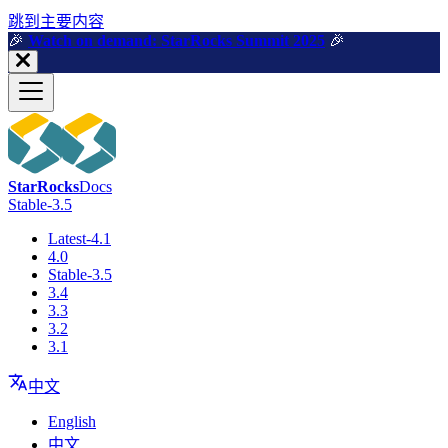
跳到主要内容
🎉️
Watch on demand: StarRocks Summit 2025
🎉️
StarRocks
Docs
Stable-3.5
Latest-4.1
4.0
Stable-3.5
3.4
3.3
3.2
3.1
中文
English
中文