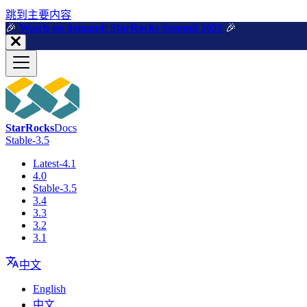
跳到主要内容
🎉️
Watch on demand: StarRocks Summit 2025
🎉️
StarRocks
Docs
Stable-3.5
Latest-4.1
4.0
Stable-3.5
3.4
3.3
3.2
3.1
中文
English
中文