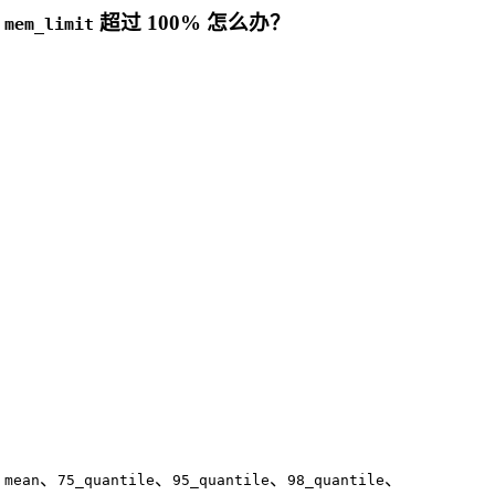
总
超过 100% 怎么办？
mem_limit
括
、
、
、
、
mean
75_quantile
95_quantile
98_quantile