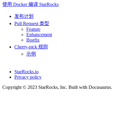
使用 Docker 编译 StarRocks
发布计划
Pull Request 类型
Feature
Enhancement
Bugfix
Cherry-pick 规则
示例
StarRocks.io
Privacy policy
Copyright © 2023 StarRocks, Inc. Built with Docusaurus.