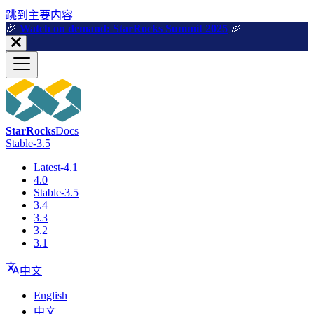
跳到主要内容
🎉️
Watch on demand: StarRocks Summit 2025
🎉️
StarRocks
Docs
Stable-3.5
Latest-4.1
4.0
Stable-3.5
3.4
3.3
3.2
3.1
中文
English
中文