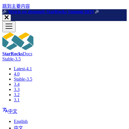
跳到主要内容
🎉️
Watch on demand: StarRocks Summit 2025
🎉️
StarRocks
Docs
Stable-3.5
Latest-4.1
4.0
Stable-3.5
3.4
3.3
3.2
3.1
中文
English
中文