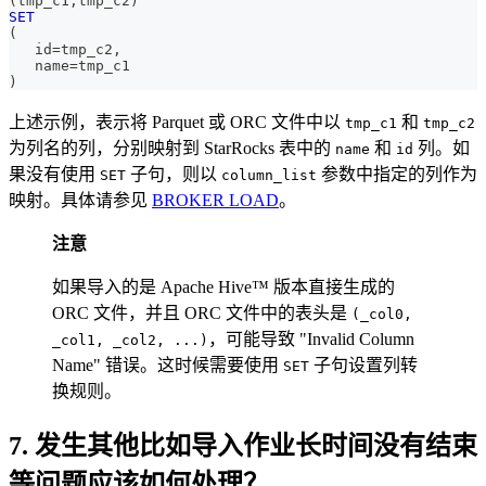
(
tmp_c1
,
tmp_c2
)
SET
(
   id
=
tmp_c2
,
   name
=
tmp_c1
)
上述示例，表示将 Parquet 或 ORC 文件中以
和
tmp_c1
tmp_c2
为列名的列，分别映射到 StarRocks 表中的
和
列。如
name
id
果没有使用
子句，则以
参数中指定的列作为
SET
column_list
映射。具体请参见
BROKER LOAD
。
注意
如果导入的是 Apache Hive™ 版本直接生成的
ORC 文件，并且 ORC 文件中的表头是
(_col0,
，可能导致 "Invalid Column
_col1, _col2, ...)
Name" 错误。这时候需要使用
子句设置列转
SET
换规则。
7. 发生其他比如导入作业长时间没有结束
等问题应该如何处理？