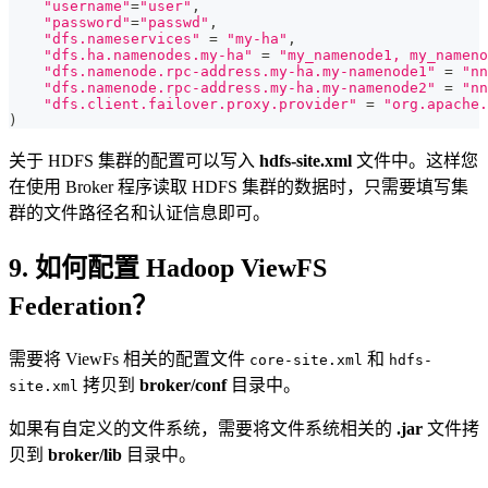
"username"
=
"user"
,
"password"
=
"passwd"
,
"dfs.nameservices"
=
"my-ha"
,
"dfs.ha.namenodes.my-ha"
=
"my_namenode1, my_nameno
"dfs.namenode.rpc-address.my-ha.my-namenode1"
=
"nn
"dfs.namenode.rpc-address.my-ha.my-namenode2"
=
"nn
"dfs.client.failover.proxy.provider"
=
"org.apache.
)
关于 HDFS 集群的配置可以写入
hdfs-site.xml
文件中。这样您
在使用 Broker 程序读取 HDFS 集群的数据时，只需要填写集
群的文件路径名和认证信息即可。
9. 如何配置 Hadoop ViewFS
Federation？
需要将 ViewFs 相关的配置文件
和
core-site.xml
hdfs-
拷贝到
broker/conf
目录中。
site.xml
如果有自定义的文件系统，需要将文件系统相关的
.jar
文件拷
贝到
broker/lib
目录中。