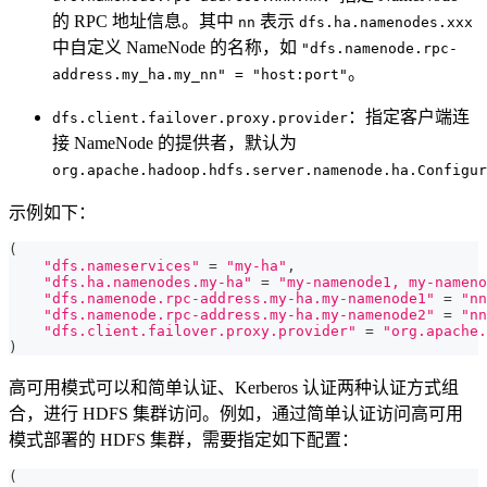
的 RPC 地址信息。其中
表示
nn
dfs.ha.namenodes.xxx
中自定义 NameNode 的名称，如
"dfs.namenode.rpc-
。
address.my_ha.my_nn" = "host:port"
：指定客户端连
dfs.client.failover.proxy.provider
接 NameNode 的提供者，默认为
org.apache.hadoop.hdfs.server.namenode.ha.Configur
示例如下：
(
"dfs.nameservices"
=
"my-ha"
,
"dfs.ha.namenodes.my-ha"
=
"my-namenode1, my-nameno
"dfs.namenode.rpc-address.my-ha.my-namenode1"
=
"nn
"dfs.namenode.rpc-address.my-ha.my-namenode2"
=
"nn
"dfs.client.failover.proxy.provider"
=
"org.apache.
)
高可用模式可以和简单认证、Kerberos 认证两种认证方式组
合，进行 HDFS 集群访问。例如，通过简单认证访问高可用
模式部署的 HDFS 集群，需要指定如下配置：
(