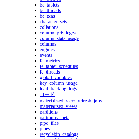
be_tablets
be_threads
be_txns
character_sets
collations
column_privileges
column_stats_usage
columns
engines
events
fe_metrics
fe_tablet_schedules
fe_threads
global_variables
key_column_usage
load_tracking_logs
ロード
materialized_view_refresh_jobs
materialized_views
partitions
partitions_meta
pipe_files
pipes
recyclebin_catalogs