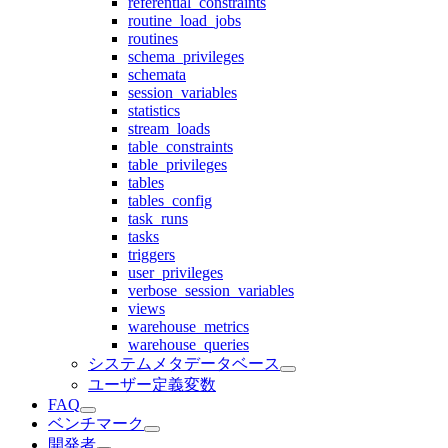
referential_constraints
routine_load_jobs
routines
schema_privileges
schemata
session_variables
statistics
stream_loads
table_constraints
table_privileges
tables
tables_config
task_runs
tasks
triggers
user_privileges
verbose_session_variables
views
warehouse_metrics
warehouse_queries
システムメタデータベース
ユーザー定義変数
FAQ
ベンチマーク
開発者