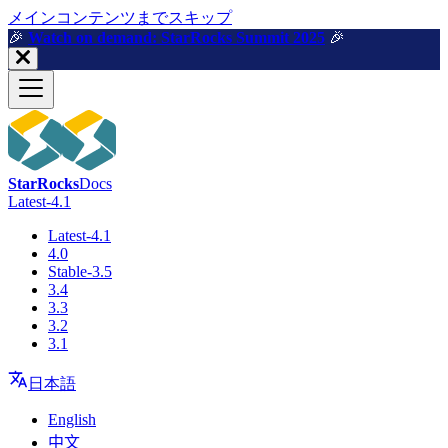
メインコンテンツまでスキップ
🎉️
Watch on demand: StarRocks Summit 2025
🎉️
StarRocks
Docs
Latest-4.1
Latest-4.1
4.0
Stable-3.5
3.4
3.3
3.2
3.1
日本語
English
中文