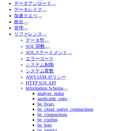
データアンロード
データレイク
加速クエリ
統合
管理
リファレンス
データ型
SQL 関数
SQLステートメント
エラーコード
システム制限
システム変数
AWS IAM ポリシー
HTTP SQL API
Information Schema
analyze_status
applicable_roles
be_bvars
be_cloud_native_compactions
be_compactions
be_configs
be_logs
be_metrics