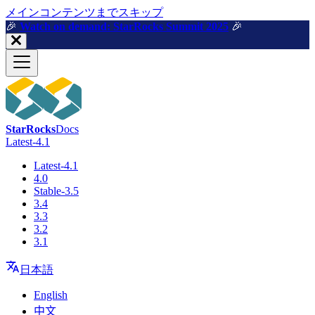
メインコンテンツまでスキップ
🎉️
Watch on demand: StarRocks Summit 2025
🎉️
StarRocks
Docs
Latest-4.1
Latest-4.1
4.0
Stable-3.5
3.4
3.3
3.2
3.1
日本語
English
中文