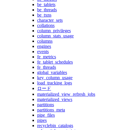
be_tablets
be_threads
be_txns
character_sets
collations
column_privileges
column_stats_usage
columns
engines
events
fe_metrics
fe_tablet_schedules
fe_threads
global_variables
key_column_usage
load_tracking_logs
ロード
materialized_view_refresh_jobs
materialized_views
partitions
partitions_meta
pipe_files
pipes
recyclebin_catalogs