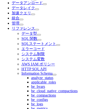
データアンロード
データレイク
加速クエリ
統合
管理
リファレンス
データ型
SQL 関数
SQLステートメント
エラーコード
システム制限
システム変数
AWS IAM ポリシー
HTTP SQL API
Information Schema
analyze_status
applicable_roles
be_bvars
be_cloud_native_compactions
be_compactions
be_configs
be_logs
be_metrics