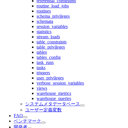
referential_constraints
routine_load_jobs
routines
schema_privileges
schemata
session_variables
statistics
stream_loads
table_constraints
table_privileges
tables
tables_config
task_runs
tasks
triggers
user_privileges
verbose_session_variables
views
warehouse_metrics
warehouse_queries
システムメタデータベース
ユーザー定義変数
FAQ
ベンチマーク
開発者