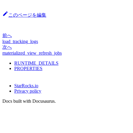
このページを編集
前へ
load_tracking_logs
次へ
materialized_view_refresh_jobs
RUNTIME_DETAILS
PROPERTIES
StarRocks.io
Privacy policy
Docs built with Docusaurus.