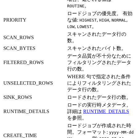
。
ROUTINE
ロードジョブの優先度。 有効
PRIORITY
な値:
,
,
,
HIGHEST
HIGH
NORMAL
,
。
LOW
LOWEST
スキャンされたデータ行の
SCAN_ROWS
数。
SCAN_BYTES
スキャンされたバイト数。
データ品質が不十分なために
FILTERED_ROWS
フィルタリングされたデータ
行の数。
WHERE 句で指定された条件
UNSELECTED_ROWS
によりフィルタリングされた
データ行の数。
SINK_ROWS
ロードされたデータ行の数。
ロードの実行時メタデータ。
RUNTIME_DETAILS
詳細は
RUNTIME_DETAILS
を参照。
ロードジョブが作成された時
間。フォーマット:
yyyy-MM-dd
CREATE_TIME