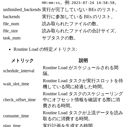
。例:
。
HH:mm:ss
2023-07-24 14:58:58
unfinished_backends
実行が完了していない BEs のリスト。
backends
実行に参加している BEs のリスト。
file_num
読み取られたファイルの数。
file_size
読み取られたファイルの合計サイズ。
task_num
サブタスクの数。
Routine Load の特定メトリクス:
メトリック
説明
Routine Load がスケジュールされる間
schedule_interval
隔。
Routine Load タスクが実行スロットを待
wait_slot_time
機している間に経過した時間。
Routine Load タスクのスケジューリング
check_offset_time
中にオフセット情報を確認する際に消
費される時間。
Routine Load タスクが上流データを読み
consume_time
取るのに消費する時間。
plan_time
実行計画を生成する時間。