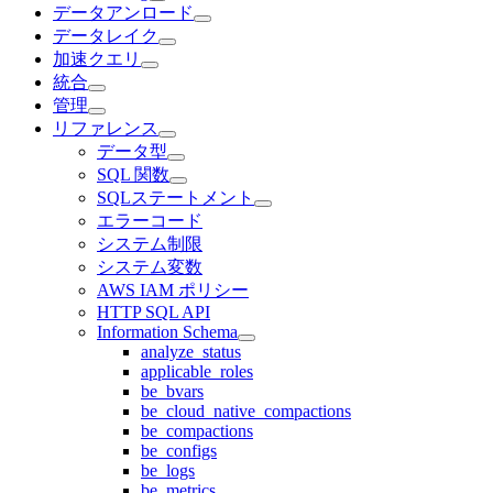
データアンロード
データレイク
加速クエリ
統合
管理
リファレンス
データ型
SQL 関数
SQLステートメント
エラーコード
システム制限
システム変数
AWS IAM ポリシー
HTTP SQL API
Information Schema
analyze_status
applicable_roles
be_bvars
be_cloud_native_compactions
be_compactions
be_configs
be_logs
be_metrics