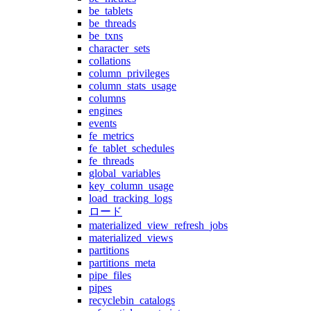
be_tablets
be_threads
be_txns
character_sets
collations
column_privileges
column_stats_usage
columns
engines
events
fe_metrics
fe_tablet_schedules
fe_threads
global_variables
key_column_usage
load_tracking_logs
ロード
materialized_view_refresh_jobs
materialized_views
partitions
partitions_meta
pipe_files
pipes
recyclebin_catalogs