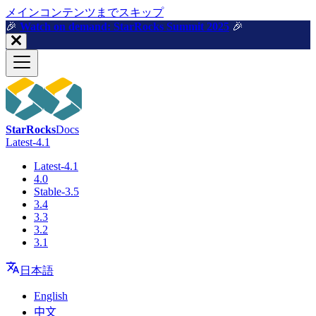
メインコンテンツまでスキップ
🎉️
Watch on demand: StarRocks Summit 2025
🎉️
StarRocks
Docs
Latest-4.1
Latest-4.1
4.0
Stable-3.5
3.4
3.3
3.2
3.1
日本語
English
中文