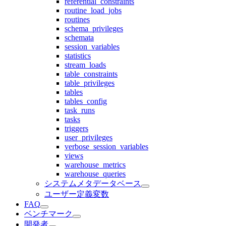
referential_constraints
routine_load_jobs
routines
schema_privileges
schemata
session_variables
statistics
stream_loads
table_constraints
table_privileges
tables
tables_config
task_runs
tasks
triggers
user_privileges
verbose_session_variables
views
warehouse_metrics
warehouse_queries
システムメタデータベース
ユーザー定義変数
FAQ
ベンチマーク
開発者