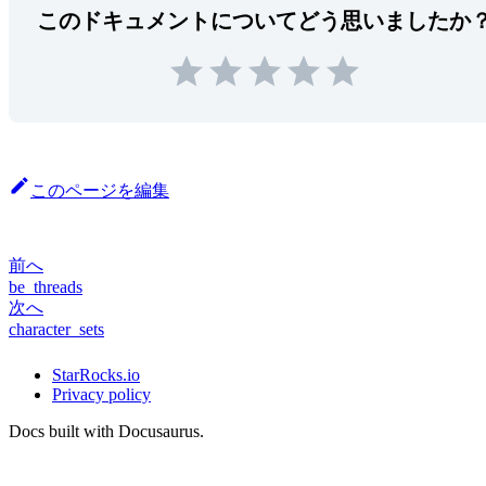
このドキュメントについてどう思いましたか
このページを編集
前へ
be_threads
次へ
character_sets
StarRocks.io
Privacy policy
Docs built with Docusaurus.