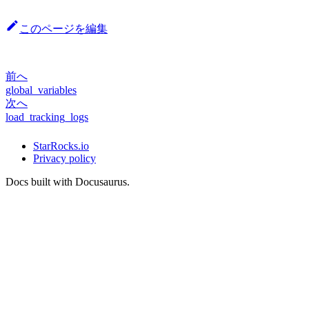
このページを編集
前へ
global_variables
次へ
load_tracking_logs
StarRocks.io
Privacy policy
Docs built with Docusaurus.