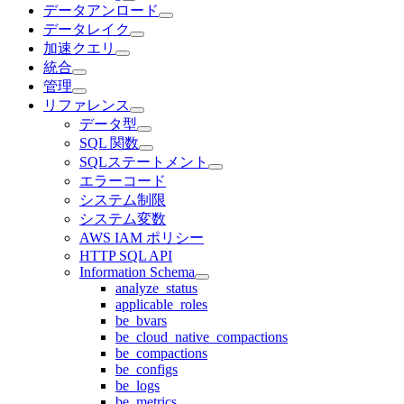
データアンロード
データレイク
加速クエリ
統合
管理
リファレンス
データ型
SQL 関数
SQLステートメント
エラーコード
システム制限
システム変数
AWS IAM ポリシー
HTTP SQL API
Information Schema
analyze_status
applicable_roles
be_bvars
be_cloud_native_compactions
be_compactions
be_configs
be_logs
be_metrics