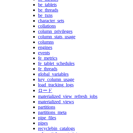
be_tablets
be_threads
be_txns
character_sets
collations
column_privileges
column_stats_usage
columns
engines
events
fe_metrics
fe_tablet_schedules
fe_threads
global_variables
key_column_usage
load_tracking_logs
ロード
materialized_view_refresh_jobs
materialized_views
partitions
partitions_meta
pipe_files
pipes
recyclebin_catalogs