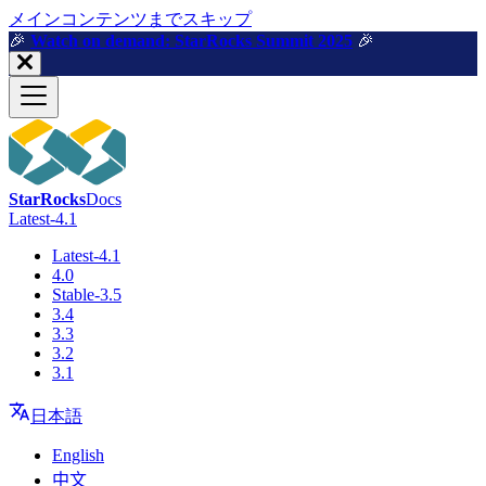
メインコンテンツまでスキップ
🎉️
Watch on demand: StarRocks Summit 2025
🎉️
StarRocks
Docs
Latest-4.1
Latest-4.1
4.0
Stable-3.5
3.4
3.3
3.2
3.1
日本語
English
中文