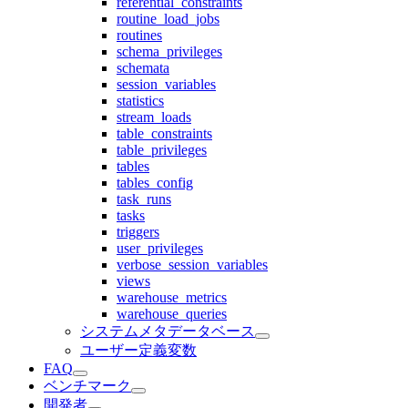
referential_constraints
routine_load_jobs
routines
schema_privileges
schemata
session_variables
statistics
stream_loads
table_constraints
table_privileges
tables
tables_config
task_runs
tasks
triggers
user_privileges
verbose_session_variables
views
warehouse_metrics
warehouse_queries
システムメタデータベース
ユーザー定義変数
FAQ
ベンチマーク
開発者