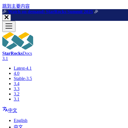
跳到主要内容
🎉️
Watch on demand: StarRocks Summit 2025
🎉️
StarRocks
Docs
3.1
Latest-4.1
4.0
Stable-3.5
3.4
3.3
3.2
3.1
中文
English
中文