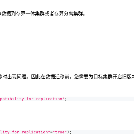
群迁移数据到存算一体集群或者存算分离集群。
移时出现问题。因此在数据迁移前，您需要为目标集群开启旧版
patibility_for_replication'
;
lity_for_replication"
=
"true"
)
;