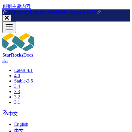
跳到主要内容
🎉️
Watch on demand: StarRocks Summit 2025
🎉️
StarRocks
Docs
3.1
Latest-4.1
4.0
Stable-3.5
3.4
3.3
3.2
3.1
中文
English
中文