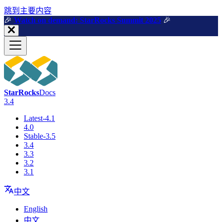
跳到主要内容
🎉️
Watch on demand: StarRocks Summit 2025
🎉️
StarRocks
Docs
3.4
Latest-4.1
4.0
Stable-3.5
3.4
3.3
3.2
3.1
中文
English
中文