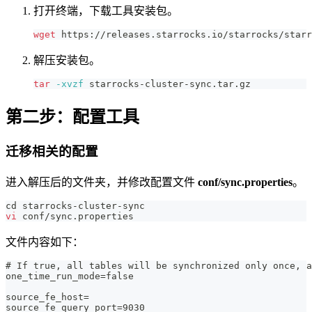
打开终端，下载工具安装包。
wget
 https://releases.starrocks.io/starrocks/starr
解压安装包。
tar
-xvzf
 starrocks-cluster-sync.tar.gz
第二步：配置工具
迁移相关的配置
进入解压后的文件夹，并修改配置文件
conf/sync.properties
。
cd
 starrocks-cluster-sync
vi
 conf/sync.properties
文件内容如下：
# If true, all tables will be synchronized only once, a
one_time_run_mode=false
source_fe_host=
source_fe_query_port=9030