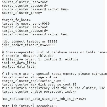
source_cluster_user=root
source_cluster_password=
source_cluster_password_secret_key=
source_cluster_token=
target_fe_host=
target_fe_query_port=9030
target_cluster_user=root
target_cluster_password=
target_cluster_password_secret_key=
jdbc_connect_timeout_ms=30000
jdbc_socket_timeout_ms=60000
# Comma-separated list of database names or table names
# example: db1,db2.tbl2,db3
# Effective order: 1. include 2. exclude
include_data_list=
exclude_data_list=
# If there are no special requirements, please maintain
target_cluster_storage_volume=
target_cluster_replication_num=-1
target_cluster_max_disk_used_percent=80
# To maintain consistency with the source cluster, use 
target_cluster_enable_persistent_index=
max_replication_data_size_per_job_in_gb=1024
meta_job_interval_seconds=180