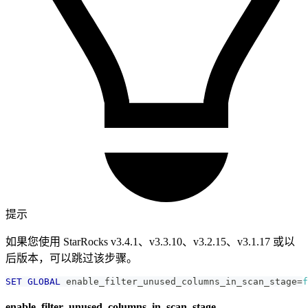
提示
如果您使用 StarRocks v3.4.1、v3.3.10、v3.2.15、v3.1.17 或以
后版本，可以跳过该步骤。
SET
GLOBAL
 enable_filter_unused_columns_in_scan_stage
=
f
enable_filter_unused_columns_in_scan_stage