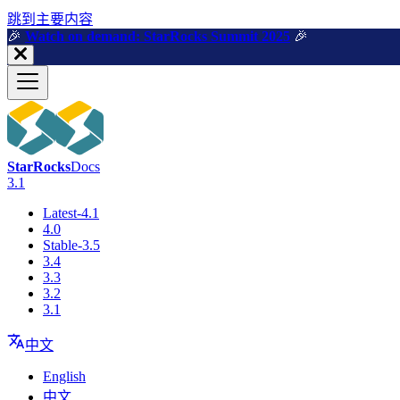
跳到主要内容
🎉️
Watch on demand: StarRocks Summit 2025
🎉️
StarRocks
Docs
3.1
Latest-4.1
4.0
Stable-3.5
3.4
3.3
3.2
3.1
中文
English
中文