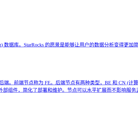
lel Processing) 数据库。StarRocks 的愿景是能够让用户的数
和后端。前端节点称为 FE。后端节点有两种类型，BE 和 CN 
不依赖任何外部组件，简化了部署和维护。节点可以水平扩展而不影响服务