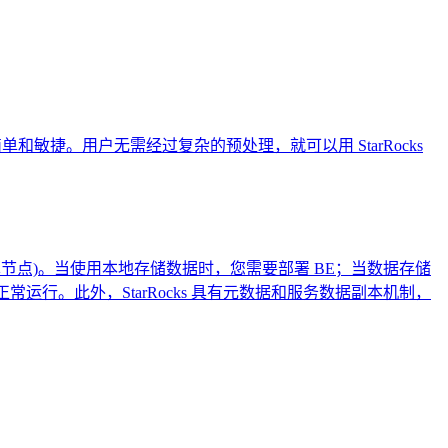
据分析变得更加简单和敏捷。用户无需经过复杂的预处理，就可以用 StarRocks
(计算节点)。当使用本地存储数据时，您需要部署 BE；当数据存储
正常运行。此外，StarRocks 具有元数据和服务数据副本机制，