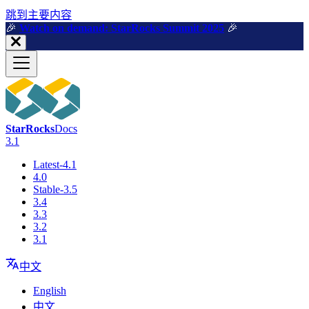
跳到主要内容
🎉️
Watch on demand: StarRocks Summit 2025
🎉️
StarRocks
Docs
3.1
Latest-4.1
4.0
Stable-3.5
3.4
3.3
3.2
3.1
中文
English
中文