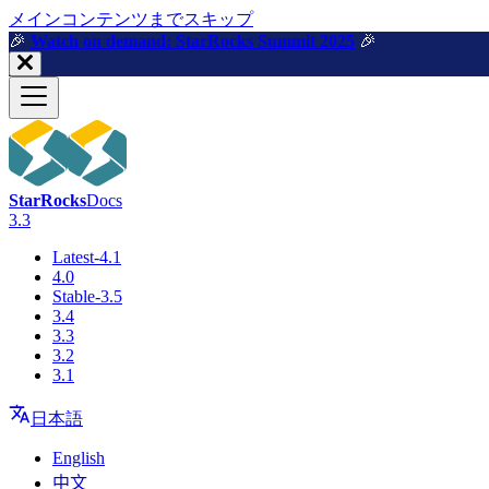
メインコンテンツまでスキップ
🎉️
Watch on demand: StarRocks Summit 2025
🎉️
StarRocks
Docs
3.3
Latest-4.1
4.0
Stable-3.5
3.4
3.3
3.2
3.1
日本語
English
中文