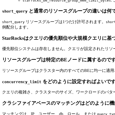
:
starrocks_be_resource_group_mem_limit_bytes
と通常のリソースグループの違いは何
short_query
リソースグループは1つだけ許可されます。
short_query
shor
例配分します。
StarRocksはクエリの優先順位や大規模クエリ
優先順位システムは存在しません。クエリが設定されたリソ
リソースグループは特定のBEノードに属するので
リソースグループはクラスター内のすべてのBEに均一に適用
をどのように設定すればよいで
concurrency_limit
クエリの複雑さ、クラスターのサイズ、ワークロードのパタ
クラシファイアベースのマッチングはどのように機
マッチングは、IP、ユーザー、db、ロール、または
query_ty