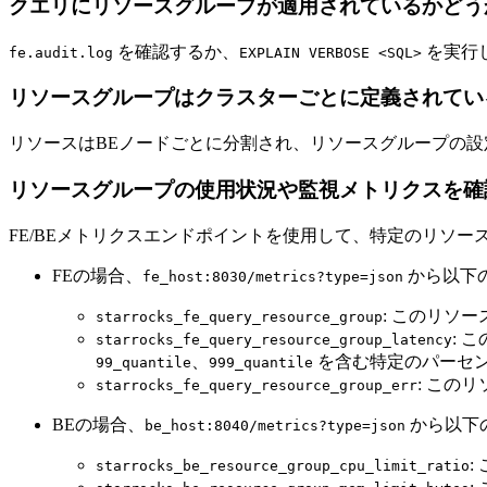
クエリにリソースグループが適用されているかどう
を確認するか、
を実行
fe.audit.log
EXPLAIN VERBOSE <SQL>
リソースグループはクラスターごとに定義されてい
リソースはBEノードごとに分割され、リソースグループの設
リソースグループの使用状況や監視メトリクスを確
FE/BEメトリクスエンドポイントを使用して、特定のリソ
FEの場合、
から以下
fe_host:8030/metrics?type=json
: このリソ
starrocks_fe_query_resource_group
: 
starrocks_fe_query_resource_group_latency
、
を含む特定のパーセ
99_quantile
999_quantile
: この
starrocks_fe_query_resource_group_err
BEの場合、
から以下
be_host:8040/metrics?type=json
:
starrocks_be_resource_group_cpu_limit_ratio