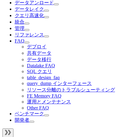
データアンロード
データレイク
クエリ高速化
統合
管理
リファレンス
FAQ
デプロイ
共有データ
データ移行
Datalake FAQ
SQL クエリ
table_design_faq
query_dump インターフェース
リソース分離のトラブルシューティング
FE Memory FAQ
運用とメンテナンス
Other FAQ
ベンチマーク
開発者