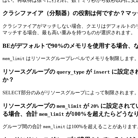
はい。再取得は徐々に行われ、数十ミリ秒から数秒以内に安
クラシファイア（分類器）の役割は何ですか？マッ
クラシファイアがマッチしない場合、クエリはデフォルトの
マッチする場合、最も高い重みを持つものが選択されます。
BEがデフォルトで90%のメモリを使用する場合、
はリソースグループレベルでメモリを制限します
mem_limit
リソースグループの
が
に設定され
query_type
insert
か？
SELECT部分のみがリソースグループによって制限されます。
リソースグループの
が
に設定されて
mem_limit
20%
る場合、合計
が100%を超えたらどうな
mem_limit
グループ間の合計
は100%を超えることがありま
mem_limit