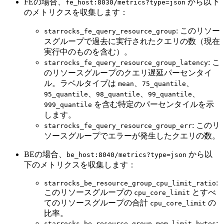
FEの場合、
から以下
fe_host:8030/metrics?type=json
のメトリクスを収集します：
: このリソー
starrocks_fe_query_resource_group
スグループで過去に実行されたクエリの数（現在
実行中のものを含む）。
: こ
starrocks_fe_query_resource_group_latency
のリソースグループのクエリ遅延パーセンタイ
ル。ラベルタイプは
、
、
mean
75_quantile
、
、
、
95_quantile
98_quantile
99_quantile
を含む特定のパーセンタイルを示
999_quantile
します。
: このリ
starrocks_fe_query_resource_group_err
ソースグループでエラーが発生したクエリの数。
BEの場合、
から以
be_host:8040/metrics?type=json
下のメトリクスを収集します：
:
starrocks_be_resource_group_cpu_limit_ratio
このリソースグループの
とすべ
cpu_core_limit
てのリソースグループの合計
の
cpu_core_limit
比率。
:
starrocks_be_resource_group_mem_limit_bytes