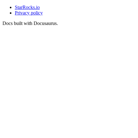
StarRocks.io
Privacy policy
Docs built with Docusaurus.