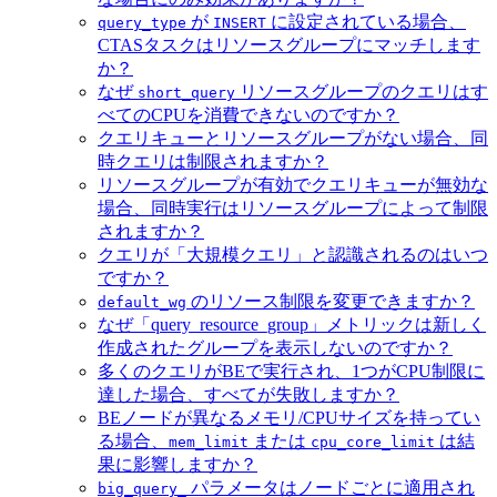
が
に設定されている場合、
query_type
INSERT
CTASタスクはリソースグループにマッチします
か？
なぜ
リソースグループのクエリはす
short_query
べてのCPUを消費できないのですか？
クエリキューとリソースグループがない場合、同
時クエリは制限されますか？
リソースグループが有効でクエリキューが無効な
場合、同時実行はリソースグループによって制限
されますか？
クエリが「大規模クエリ」と認識されるのはいつ
ですか？
のリソース制限を変更できますか？
default_wg
なぜ「query_resource_group」メトリックは新しく
作成されたグループを表示しないのですか？
多くのクエリがBEで実行され、1つがCPU制限に
達した場合、すべてが失敗しますか？
BEノードが異なるメモリ/CPUサイズを持ってい
る場合、
または
は結
mem_limit
cpu_core_limit
果に影響しますか？
パラメータはノードごとに適用され
big_query_