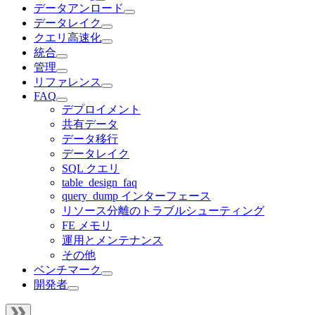
データアンロード
データレイク
クエリ高速化
統合
管理
リファレンス
FAQ
デプロイメント
共有データ
データ移行
データレイク
SQL クエリ
table_design_faq
query_dump インターフェース
リソース分離のトラブルシューティング
FE メモリ
運用とメンテナンス
その他
ベンチマーク
開発者