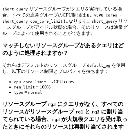
リソースグループがクエリを実行している場
short_query
合、すべての通常グループのCPU制限は
BE vCPU cores −
になります。
リソ
short_query.cpu_core_limit
short_query
ースグループがアイドル状態の場合、そのリソースは通常グ
ループによって使用されることができます。
マッチしないリソースグループがあるクエリはど
のように処理されますか？
それらはデフォルトのリソースグループ
を使用
default_wg
し、以下のリソース制限とプロパティを持ちます：
= vCPU cores
cpu_core_limit
= 100%
mem_limit
=
type
normal
リソースグループ
にクエリがなく、すべての
rg3
リソースがリソースグループ
と
に割り当
rg1
rg2
てられている場合、
が大規模クエリを受け取っ
rg3
たときにそれらのリソースは再割り当てされます