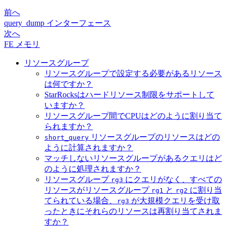
前へ
query_dump インターフェース
次へ
FE メモリ
リソースグループ
リソースグループで設定する必要があるリソース
は何ですか？
StarRocksはハードリソース制限をサポートして
いますか？
リソースグループ間でCPUはどのように割り当て
られますか？
リソースグループのリソースはどの
short_query
ように計算されますか？
マッチしないリソースグループがあるクエリはど
のように処理されますか？
リソースグループ
にクエリがなく、すべての
rg3
リソースがリソースグループ
と
に割り当
rg1
rg2
てられている場合、
が大規模クエリを受け取
rg3
ったときにそれらのリソースは再割り当てされま
すか？