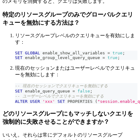
のメモリを消費すると、クエリは失敗します。
特定のリソースグループのみでグローバルクエリ
キューを無効にする方法は？
リソースグループレベルのクエリキューを有効にしま
す：
SET
GLOBAL
 enable_show_all_variables 
=
true
;
SET
 enable_group_level_query_queue 
=
true
;
現在のセッションまたはユーザーレベルでクエリキュ
ーを無効にします：
-- 現在のセッションでクエリキューを無効にする
SET
 enable_query_queue 
=
false
;
-- ユーザーレベルでクエリキューを無効にする
ALTER
USER
'xxx'
SET
 PROPERTIES 
(
"session.enable_q
どのリソースグループにもマッチしないクエリを
強制的に失敗させることができますか？
いいえ。それらは常にデフォルトのリソースグループ