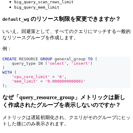
big_query_scan_rows_limit
big_query_mem_limit
のリソース制限を変更できますか？
default_wg
いいえ。回避策として、すべてのクエリにマッチする一般的
なリソースグループを作成します。
例：
CREATE
 RESOURCE 
GROUP
 general_group 
TO
(
    query_type 
IN
(
'select'
,
'insert'
)
)
WITH
(
'cpu_core_limit'
=
'6'
,
'mem_limit'
=
'0.0000000000001'
)
;
なぜ「query_resource_group」メトリックは新し
く作成されたグループを表示しないのですか？
メトリックは遅延初期化され、クエリがそのグループにヒッ
トした後にのみ表示されます。