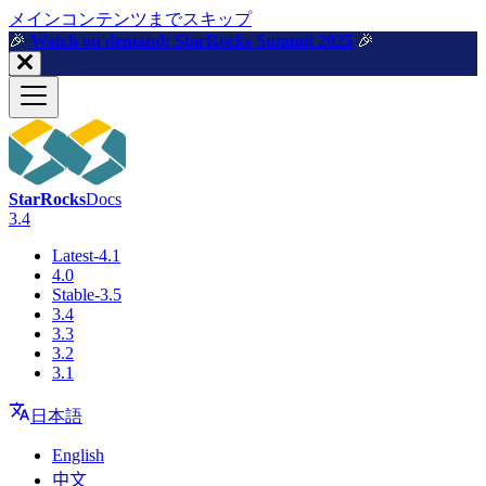
メインコンテンツまでスキップ
🎉️
Watch on demand: StarRocks Summit 2025
🎉️
StarRocks
Docs
3.4
Latest-4.1
4.0
Stable-3.5
3.4
3.3
3.2
3.1
日本語
English
中文