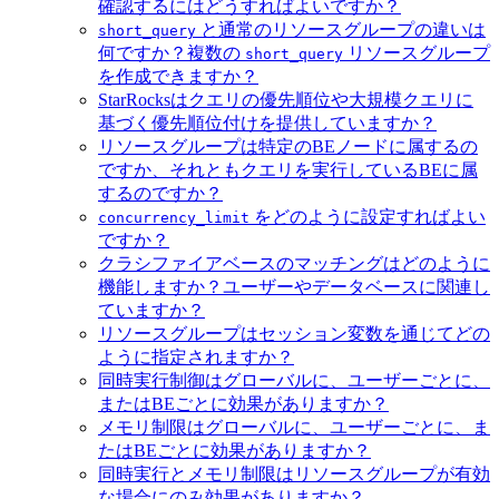
確認するにはどうすればよいですか？
と通常のリソースグループの違いは
short_query
何ですか？複数の
リソースグループ
short_query
を作成できますか？
StarRocksはクエリの優先順位や大規模クエリに
基づく優先順位付けを提供していますか？
リソースグループは特定のBEノードに属するの
ですか、それともクエリを実行しているBEに属
するのですか？
をどのように設定すればよい
concurrency_limit
ですか？
クラシファイアベースのマッチングはどのように
機能しますか？ユーザーやデータベースに関連し
ていますか？
リソースグループはセッション変数を通じてどの
ように指定されますか？
同時実行制御はグローバルに、ユーザーごとに、
またはBEごとに効果がありますか？
メモリ制限はグローバルに、ユーザーごとに、ま
たはBEごとに効果がありますか？
同時実行とメモリ制限はリソースグループが有効
な場合にのみ効果がありますか？