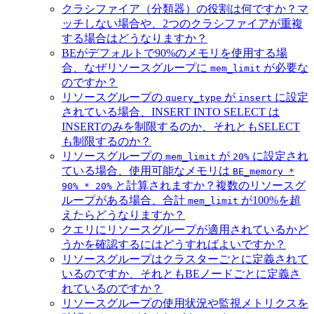
クラシファイア（分類器）の役割は何ですか？マ
ッチしない場合や、2つのクラシファイアが重複
する場合はどうなりますか？
BEがデフォルトで90%のメモリを使用する場
合、なぜリソースグループに
が必要な
mem_limit
のですか？
リソースグループの
が
に設定
query_type
insert
されている場合、INSERT INTO SELECT は
INSERTのみを制限するのか、それともSELECT
も制限するのか？
リソースグループの
が
に設定され
mem_limit
20%
ている場合、使用可能なメモリは
BE_memory *
と計算されますか？複数のリソースグ
90% * 20%
ループがある場合、合計
が100%を超
mem_limit
えたらどうなりますか？
クエリにリソースグループが適用されているかど
うかを確認するにはどうすればよいですか？
リソースグループはクラスターごとに定義されて
いるのですか、それともBEノードごとに定義さ
れているのですか？
リソースグループの使用状況や監視メトリクスを