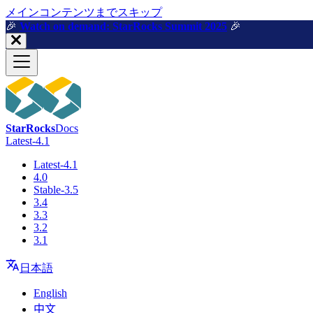
メインコンテンツまでスキップ
🎉️
Watch on demand: StarRocks Summit 2025
🎉️
StarRocks
Docs
Latest-4.1
Latest-4.1
4.0
Stable-3.5
3.4
3.3
3.2
3.1
日本語
English
中文