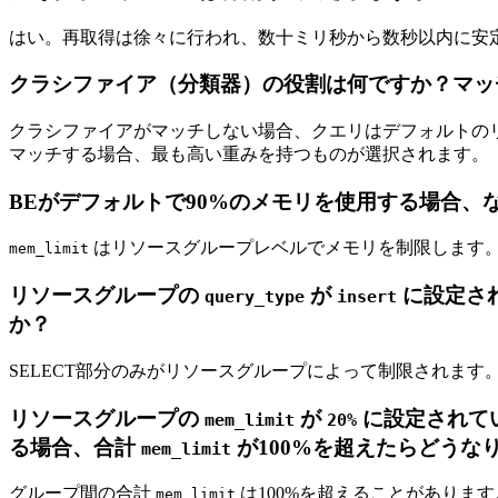
はい。再取得は徐々に行われ、数十ミリ秒から数秒以内に安
クラシファイア（分類器）の役割は何ですか？マッ
クラシファイアがマッチしない場合、クエリはデフォルトの
マッチする場合、最も高い重みを持つものが選択されます。
BEがデフォルトで90%のメモリを使用する場合、
はリソースグループレベルでメモリを制限します
mem_limit
リソースグループの
が
に設定され
query_type
insert
か？
SELECT部分のみがリソースグループによって制限されます。
リソースグループの
が
に設定されて
mem_limit
20%
る場合、合計
が100%を超えたらどうな
mem_limit
グループ間の合計
は100%を超えることがありま
mem_limit