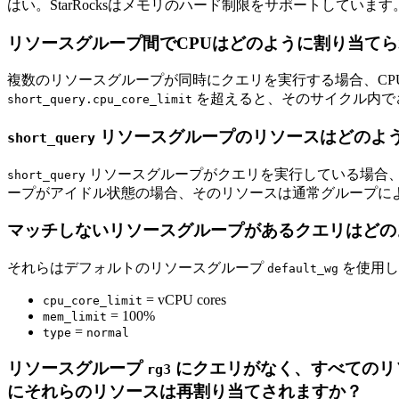
はい。StarRocksはメモリのハード制限をサポートしています。v3.
リソースグループ間でCPUはどのように割り当て
複数のリソースグループが同時にクエリを実行する場合、CP
を超えると、そのサイクル内で
short_query.cpu_core_limit
リソースグループのリソースはどのよ
short_query
リソースグループがクエリを実行している場合、
short_query
ープがアイドル状態の場合、そのリソースは通常グループに
マッチしないリソースグループがあるクエリはどの
それらはデフォルトのリソースグループ
を使用し
default_wg
= vCPU cores
cpu_core_limit
= 100%
mem_limit
=
type
normal
リソースグループ
にクエリがなく、すべてのリ
rg3
にそれらのリソースは再割り当てされますか？