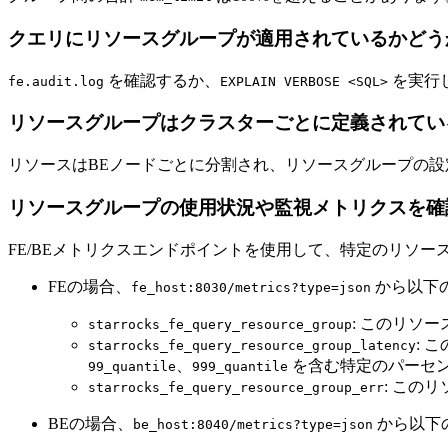
クエリにリソースグループが適用されているかどう
を確認するか、
を実行
fe.audit.log
EXPLAIN VERBOSE <SQL>
リソースグループはクラスターごとに定義されてい
リソースはBEノードごとに分割され、リソースグループの設
リソースグループの使用状況や監視メトリクスを確
FE/BEメトリクスエンドポイントを使用して、特定のリソ
FEの場合、
から以下
fe_host:8030/metrics?type=json
: このリソ
starrocks_fe_query_resource_group
: 
starrocks_fe_query_resource_group_latency
、
を含む特定のパーセ
99_quantile
999_quantile
: この
starrocks_fe_query_resource_group_err
BEの場合、
から以下
be_host:8040/metrics?type=json