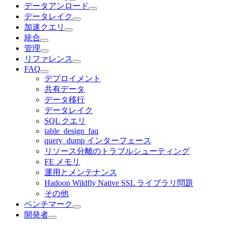
データアンロード
データレイク
加速クエリ
統合
管理
リファレンス
FAQ
デプロイメント
共有データ
データ移行
データレイク
SQL クエリ
table_design_faq
query_dump インターフェース
リソース分離のトラブルシューティング
FE メモリ
運用とメンテナンス
Hadoop Wildfly Native SSL ライブラリ問題
その他
ベンチマーク
開発者