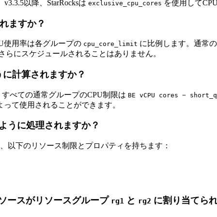
3.5以降、StarRocksは
を使用してCP
exclusive_cpu_cores
られますか？
U使用率は各グループの
に比例します。通常の
cpu_core_limit
さらにスケジュールされることはありません。
うに計算されますか？
すべての通常グループのCPU制限は
BE vCPU cores − short_q
よって使用されることができます。
ように処理されますか？
、以下のリソース制限とプロパティを持ちます：
ソースがリソースグループ
と
に割り当てられ
rg1
rg2