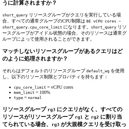
うに計算されますか？
リソースグループがクエリを実行している場
short_query
合、すべての通常グループのCPU制限は
BE vCPU cores −
になります。
リソ
short_query.cpu_core_limit
short_query
ースグループがアイドル状態の場合、そのリソースは通常グ
ループによって使用されることができます。
マッチしないリソースグループがあるクエリはど
のように処理されますか？
それらはデフォルトのリソースグループ
を使用
default_wg
し、以下のリソース制限とプロパティを持ちます：
= vCPU cores
cpu_core_limit
= 100%
mem_limit
=
type
normal
リソースグループ
にクエリがなく、すべての
rg3
リソースがリソースグループ
と
に割り当
rg1
rg2
てられている場合、
が大規模クエリを受け取っ
rg3