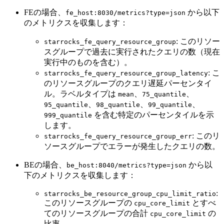
FEの場合、
から以下
fe_host:8030/metrics?type=json
のメトリクスを収集します：
: このリソー
starrocks_fe_query_resource_group
スグループで過去に実行されたクエリの数（現在
実行中のものを含む）。
: こ
starrocks_fe_query_resource_group_latency
のリソースグループのクエリ遅延パーセンタイ
ル。ラベルタイプは
、
、
mean
75_quantile
、
、
、
95_quantile
98_quantile
99_quantile
を含む特定のパーセンタイルを示
999_quantile
します。
: このリ
starrocks_fe_query_resource_group_err
ソースグループでエラーが発生したクエリの数。
BEの場合、
から以
be_host:8040/metrics?type=json
下のメトリクスを収集します：
:
starrocks_be_resource_group_cpu_limit_ratio
このリソースグループの
とすべ
cpu_core_limit
てのリソースグループの合計
の
cpu_core_limit
比率。