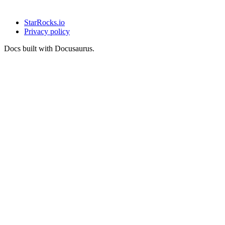
StarRocks.io
Privacy policy
Docs built with Docusaurus.