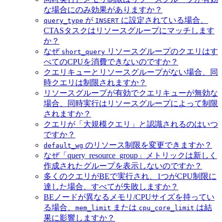
な場合にのみ効果がありますか？
が
に設定されている場合、
query_type
INSERT
CTASタスクはリソースグループにマッチします
か？
なぜ
リソースグループのクエリはす
short_query
べてのCPUを消費できないのですか？
クエリキューとリソースグループがない場合、同
時クエリは制限されますか？
リソースグループが有効でクエリキューが無効な
場合、同時実行はリソースグループによって制限
されますか？
クエリが「大規模クエリ」と認識されるのはいつ
ですか？
のリソース制限を変更できますか？
default_wg
なぜ「query_resource_group」メトリックは新しく
作成されたグループを表示しないのですか？
多くのクエリがBEで実行され、1つがCPU制限に
達した場合、すべてが失敗しますか？
BEノードが異なるメモリ/CPUサイズを持ってい
る場合、
または
は結
mem_limit
cpu_core_limit
果に影響しますか？