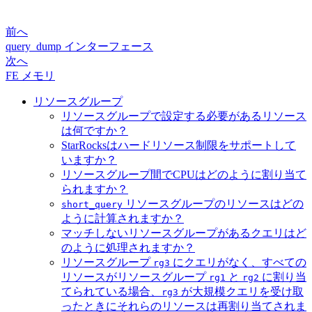
前へ
query_dump インターフェース
次へ
FE メモリ
リソースグループ
リソースグループで設定する必要があるリソース
は何ですか？
StarRocksはハードリソース制限をサポートして
いますか？
リソースグループ間でCPUはどのように割り当て
られますか？
リソースグループのリソースはどの
short_query
ように計算されますか？
マッチしないリソースグループがあるクエリはど
のように処理されますか？
リソースグループ
にクエリがなく、すべての
rg3
リソースがリソースグループ
と
に割り当
rg1
rg2
てられている場合、
が大規模クエリを受け取
rg3
ったときにそれらのリソースは再割り当てされま