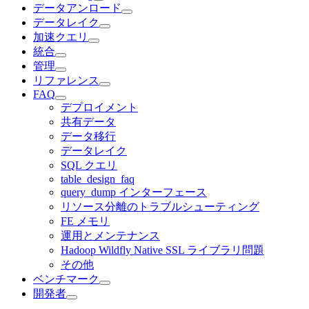
データアンロード
データレイク
加速クエリ
統合
管理
リファレンス
FAQ
デプロイメント
共有データ
データ移行
データレイク
SQL クエリ
table_design_faq
query_dump インターフェース
リソース分離のトラブルシューティング
FE メモリ
運用とメンテナンス
Hadoop Wildfly Native SSL ライブラリ問題
その他
ベンチマーク
開発者