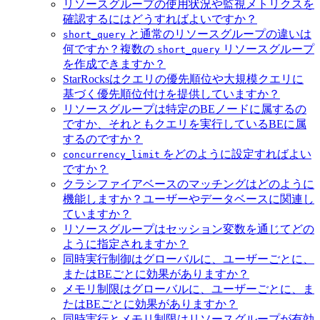
リソースグループの使用状況や監視メトリクスを
確認するにはどうすればよいですか？
と通常のリソースグループの違いは
short_query
何ですか？複数の
リソースグループ
short_query
を作成できますか？
StarRocksはクエリの優先順位や大規模クエリに
基づく優先順位付けを提供していますか？
リソースグループは特定のBEノードに属するの
ですか、それともクエリを実行しているBEに属
するのですか？
をどのように設定すればよい
concurrency_limit
ですか？
クラシファイアベースのマッチングはどのように
機能しますか？ユーザーやデータベースに関連し
ていますか？
リソースグループはセッション変数を通じてどの
ように指定されますか？
同時実行制御はグローバルに、ユーザーごとに、
またはBEごとに効果がありますか？
メモリ制限はグローバルに、ユーザーごとに、ま
たはBEごとに効果がありますか？
同時実行とメモリ制限はリソースグループが有効