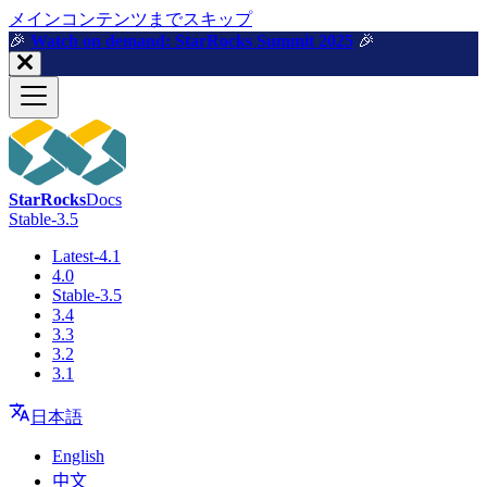
メインコンテンツまでスキップ
🎉️
Watch on demand: StarRocks Summit 2025
🎉️
StarRocks
Docs
Stable-3.5
Latest-4.1
4.0
Stable-3.5
3.4
3.3
3.2
3.1
日本語
English
中文