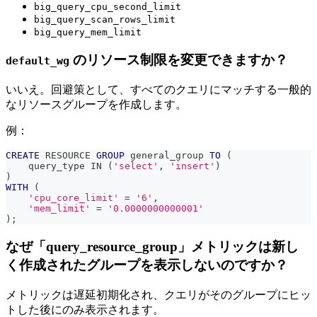
big_query_cpu_second_limit
big_query_scan_rows_limit
big_query_mem_limit
のリソース制限を変更できますか？
default_wg
いいえ。回避策として、すべてのクエリにマッチする一般的
なリソースグループを作成します。
例：
CREATE
 RESOURCE 
GROUP
 general_group 
TO
(
    query_type 
IN
(
'select'
,
'insert'
)
)
WITH
(
'cpu_core_limit'
=
'6'
,
'mem_limit'
=
'0.0000000000001'
)
;
なぜ「query_resource_group」メトリックは新し
く作成されたグループを表示しないのですか？
メトリックは遅延初期化され、クエリがそのグループにヒッ
トした後にのみ表示されます。