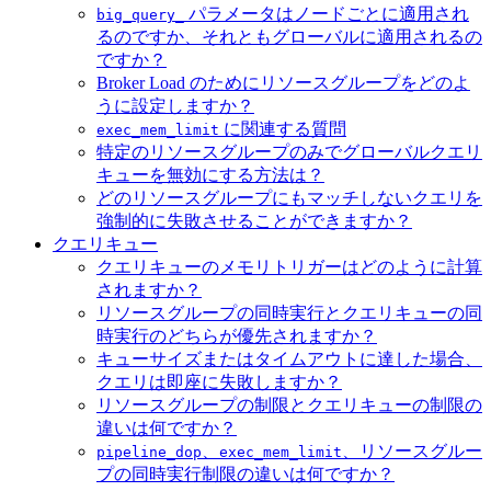
パラメータはノードごとに適用され
big_query_
るのですか、それともグローバルに適用されるの
ですか？
Broker Load のためにリソースグループをどのよ
うに設定しますか？
に関連する質問
exec_mem_limit
特定のリソースグループのみでグローバルクエリ
キューを無効にする方法は？
どのリソースグループにもマッチしないクエリを
強制的に失敗させることができますか？
クエリキュー
クエリキューのメモリトリガーはどのように計算
されますか？
リソースグループの同時実行とクエリキューの同
時実行のどちらが優先されますか？
キューサイズまたはタイムアウトに達した場合、
クエリは即座に失敗しますか？
リソースグループの制限とクエリキューの制限の
違いは何ですか？
、
、リソースグルー
pipeline_dop
exec_mem_limit
プの同時実行制限の違いは何ですか？