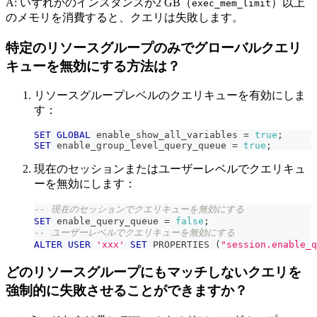
A: いずれかのインスタンスが2 GB（
）以上
exec_mem_limit
のメモリを消費すると、クエリは失敗します。
特定のリソースグループのみでグローバルクエリ
キューを無効にする方法は？
リソースグループレベルのクエリキューを有効にしま
す：
SET
GLOBAL
 enable_show_all_variables 
=
true
;
SET
 enable_group_level_query_queue 
=
true
;
現在のセッションまたはユーザーレベルでクエリキュ
ーを無効にします：
-- 現在のセッションでクエリキューを無効にする
SET
 enable_query_queue 
=
false
;
-- ユーザーレベルでクエリキューを無効にする
ALTER
USER
'xxx'
SET
 PROPERTIES 
(
"session.enable_q
どのリソースグループにもマッチしないクエリを
強制的に失敗させることができますか？