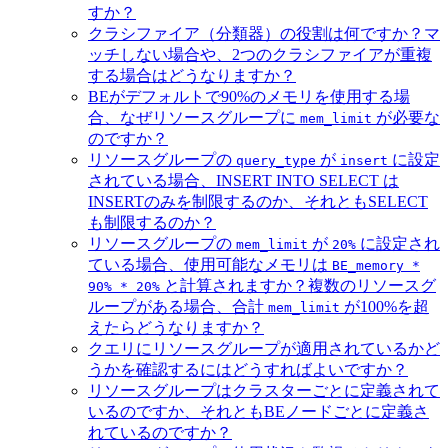
すか？
クラシファイア（分類器）の役割は何ですか？マ
ッチしない場合や、2つのクラシファイアが重複
する場合はどうなりますか？
BEがデフォルトで90%のメモリを使用する場
合、なぜリソースグループに
が必要な
mem_limit
のですか？
リソースグループの
が
に設定
query_type
insert
されている場合、INSERT INTO SELECT は
INSERTのみを制限するのか、それともSELECT
も制限するのか？
リソースグループの
が
に設定され
mem_limit
20%
ている場合、使用可能なメモリは
BE_memory *
と計算されますか？複数のリソースグ
90% * 20%
ループがある場合、合計
が100%を超
mem_limit
えたらどうなりますか？
クエリにリソースグループが適用されているかど
うかを確認するにはどうすればよいですか？
リソースグループはクラスターごとに定義されて
いるのですか、それともBEノードごとに定義さ
れているのですか？