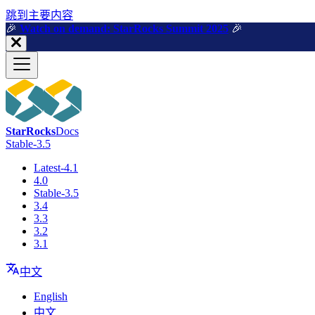
跳到主要内容
🎉️
Watch on demand: StarRocks Summit 2025
🎉️
StarRocks
Docs
Stable-3.5
Latest-4.1
4.0
Stable-3.5
3.4
3.3
3.2
3.1
中文
English
中文