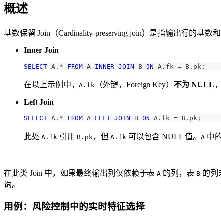
概述
基数保留 Join（Cardinality-preserving join）是
Inner Join
SELECT
 A
.
*
FROM
 A 
INNER
JOIN
 B 
ON
 A
.
fk 
=
 B
.
pk
;
在以上示例中，
（外键，Foreign Key）
不为 NULL
A.fk
Left Join
SELECT
 A
.
*
FROM
 A 
LEFT
JOIN
 B 
ON
 A
.
fk 
=
 B
.
pk
;
此处
引用
，但
可以包含 NULL 值。
中
A.fk
B.pk
A.fk
A
在此类 Join 中，如果最终输出列仅依赖于表
的列，表
的列未
A
B
询。
用例：风险控制中的实时特征选择