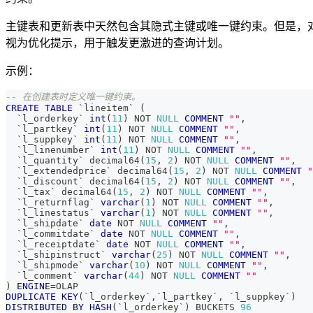
主键表和更新表中天然包含其隐式主键或唯一键约束。但是，对于
视为优化提示，用于触发更激进的查询计划。
示例：
-- 在创建表时定义唯一键约束。
CREATE
TABLE
`
lineitem
`
(
`
l_orderkey
`
int
(
11
)
NOT
NULL
COMMENT
""
,
`
l_partkey
`
int
(
11
)
NOT
NULL
COMMENT
""
,
`
l_suppkey
`
int
(
11
)
NOT
NULL
COMMENT
""
,
`
l_linenumber
`
int
(
11
)
NOT
NULL
COMMENT
""
,
`
l_quantity
`
 decimal64
(
15
,
2
)
NOT
NULL
COMMENT
""
,
`
l_extendedprice
`
 decimal64
(
15
,
2
)
NOT
NULL
COMMENT
"
`
l_discount
`
 decimal64
(
15
,
2
)
NOT
NULL
COMMENT
""
,
`
l_tax
`
 decimal64
(
15
,
2
)
NOT
NULL
COMMENT
""
,
`
l_returnflag
`
varchar
(
1
)
NOT
NULL
COMMENT
""
,
`
l_linestatus
`
varchar
(
1
)
NOT
NULL
COMMENT
""
,
`
l_shipdate
`
date
NOT
NULL
COMMENT
""
,
`
l_commitdate
`
date
NOT
NULL
COMMENT
""
,
`
l_receiptdate
`
date
NOT
NULL
COMMENT
""
,
`
l_shipinstruct
`
varchar
(
25
)
NOT
NULL
COMMENT
""
,
`
l_shipmode
`
varchar
(
10
)
NOT
NULL
COMMENT
""
,
`
l_comment
`
varchar
(
44
)
NOT
NULL
COMMENT
""
)
ENGINE
=
OLAP 
DUPLICATE
KEY
(
`
l_orderkey
`
,
`
l_partkey
`
,
`
l_suppkey
`
)
DISTRIBUTED
BY
HASH
(
`
l_orderkey
`
)
 BUCKETS 
96