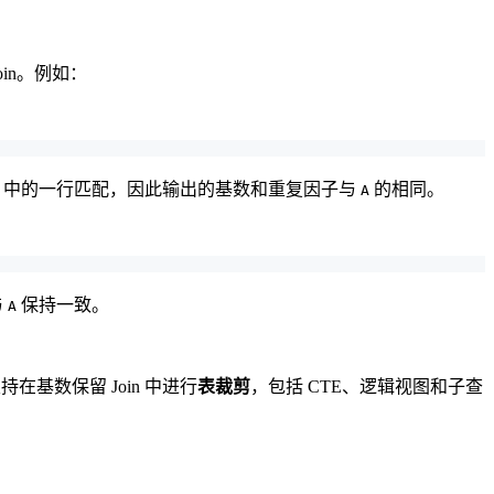
Join。例如：
中的一行匹配，因此输出的基数和重复因子与
的相同。
A
与
保持一致。
A
s 支持在基数保留 Join 中进行
表裁剪
，包括 CTE、逻辑视图和子查