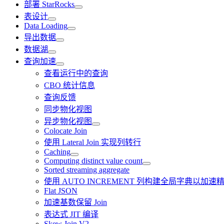
部署 StarRocks
表设计
Data Loading
导出数据
数据湖
查询加速
查看运行中的查询
CBO 统计信息
查询反馈
同步物化视图
异步物化视图
Colocate Join
使用 Lateral Join 实现列转行
Caching
Computing distinct value count
Sorted streaming aggregate
使用 AUTO INCREMENT 列构建全局字典以加速精
Flat JSON
加速基数保留 Join
表达式 JIT 编译
Skew Join V2