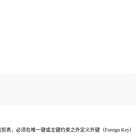
Join 中裁剪表，必须在唯一键或主键约束之外定义外键（Foreign Key）