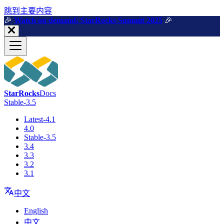
跳到主要内容
🎉️
Watch on demand: StarRocks Summit 2025
🎉️
StarRocks
Docs
Stable-3.5
Latest-4.1
4.0
Stable-3.5
3.4
3.3
3.2
3.1
中文
English
中文