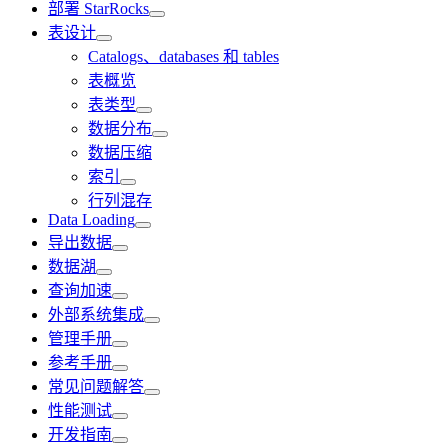
部署 StarRocks
表设计
Catalogs、databases 和 tables
表概览
表类型
数据分布
数据压缩
索引
行列混存
Data Loading
导出数据
数据湖
查询加速
外部系统集成
管理手册
参考手册
常见问题解答
性能测试
开发指南