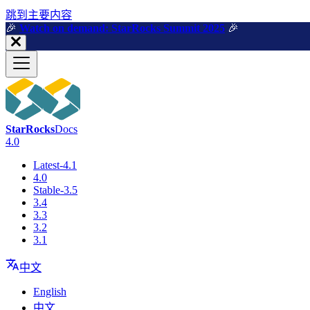
跳到主要内容
🎉️
Watch on demand: StarRocks Summit 2025
🎉️
StarRocks
Docs
4.0
Latest-4.1
4.0
Stable-3.5
3.4
3.3
3.2
3.1
中文
English
中文