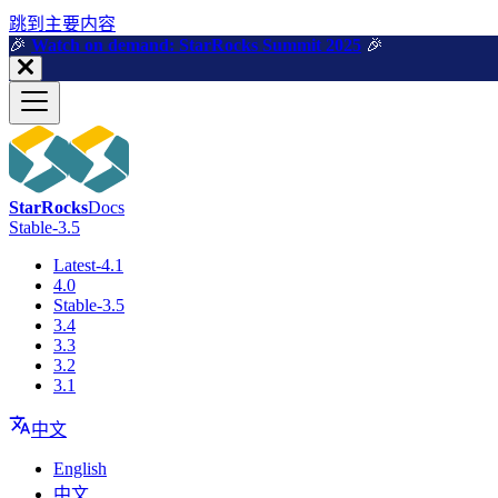
跳到主要内容
🎉️
Watch on demand: StarRocks Summit 2025
🎉️
StarRocks
Docs
Stable-3.5
Latest-4.1
4.0
Stable-3.5
3.4
3.3
3.2
3.1
中文
English
中文