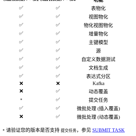
✅
✅
表物化
✅
✅
视图物化
✅
✅
物化视图物化
✅
✅
增量物化
✅
✅
主键模型
✅
✅
源
✅
✅
自定义数据测试
✅
✅
文档生成
✅
✅
表达式分区
❌
❌
Kafka
❌
✅
动态覆盖
✅
*
提交任务
✅
✅
微批处理 (插入覆盖)
❌
✅
微批处理 (动态覆盖)
请验证您的版本是否支持
，参见
SUBMIT TASK
*
提交任务