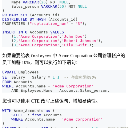
    Name 
VARCHAR
(
26
)
NOT
NULL
,
    Sales_person 
VARCHAR
(
50
)
NOT
NULL
)
PRIMARY
KEY
(
Accounts_id
)
DISTRIBUTED
BY
HASH
(
Accounts_id
)
PROPERTIES 
(
"replication_num"
=
"3"
)
;
INSERT
INTO
 Accounts 
VALUES
(
1
,
'Acme Corporation'
,
'John Doe'
)
,
(
2
,
'Acme Corporation'
,
'Robert Johnson'
)
,
(
3
,
'Acme Corporation'
,
'Lily Swift'
)
;
如果需要给表
中 Acme Corporation 公司管理帐户的
Employees
员工加薪 10%，则可以执行如下语句：
UPDATE
 Employees
SET
 Salary 
=
 Salary 
*
1.1
-- 将薪水增加10%
FROM
 Accounts
WHERE
 Accounts
.
name 
=
'Acme Corporation'
AND
 Employees
.
Name 
=
 Accounts
.
Sales_person
;
您也可以使用 CTE 改写上述语句，增加易读性。
WITH
 Acme_Accounts 
as
(
SELECT
*
from
 Accounts
WHERE
 Accounts
.
name 
=
'Acme Corporation'
)