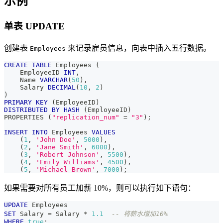
示例
单表 UPDATE
创建表
来记录雇员信息，向表中插入五行数据。
Employees
CREATE
TABLE
 Employees 
(
    EmployeeID 
INT
,
    Name 
VARCHAR
(
50
)
,
    Salary 
DECIMAL
(
10
,
2
)
)
PRIMARY
KEY
(
EmployeeID
)
DISTRIBUTED
BY
HASH
(
EmployeeID
)
PROPERTIES 
(
"replication_num"
=
"3"
)
;
INSERT
INTO
 Employees 
VALUES
(
1
,
'John Doe'
,
5000
)
,
(
2
,
'Jane Smith'
,
6000
)
,
(
3
,
'Robert Johnson'
,
5500
)
,
(
4
,
'Emily Williams'
,
4500
)
,
(
5
,
'Michael Brown'
,
7000
)
;
如果需要对所有员工加薪 10%，则可以执行如下语句：
UPDATE
 Employees
SET
 Salary 
=
 Salary 
*
1.1
-- 将薪水增加10%
WHERE
true
;