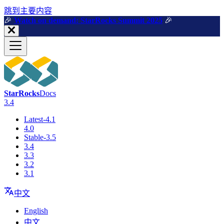
跳到主要内容
🎉️
Watch on demand: StarRocks Summit 2025
🎉️
StarRocks
Docs
3.4
Latest-4.1
4.0
Stable-3.5
3.4
3.3
3.2
3.1
中文
English
中文