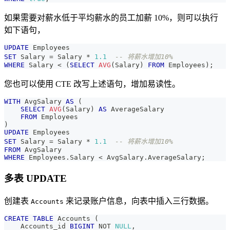
如果需要对薪水低于平均薪水的员工加薪 10%，则可以执行
如下语句，
UPDATE
 Employees
SET
 Salary 
=
 Salary 
*
1.1
-- 将薪水增加10%
WHERE
 Salary 
<
(
SELECT
AVG
(
Salary
)
FROM
 Employees
)
;
您也可以使用 CTE 改写上述语句，增加易读性。
WITH
 AvgSalary 
AS
(
SELECT
AVG
(
Salary
)
AS
 AverageSalary
FROM
 Employees
)
UPDATE
 Employees
SET
 Salary 
=
 Salary 
*
1.1
-- 将薪水增加10%
FROM
 AvgSalary
WHERE
 Employees
.
Salary 
<
 AvgSalary
.
AverageSalary
;
多表 UPDATE
创建表
来记录账户信息，向表中插入三行数据。
Accounts
CREATE
TABLE
 Accounts 
(
    Accounts_id 
BIGINT
NOT
NULL
,