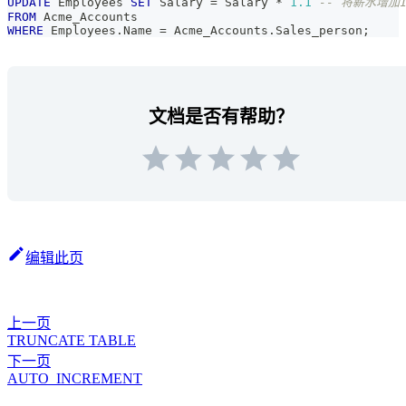
UPDATE
 Employees 
SET
 Salary 
=
 Salary 
*
1.1
-- 将薪水增加1
FROM
 Acme_Accounts
WHERE
 Employees
.
Name 
=
 Acme_Accounts
.
Sales_person
;
文档是否有帮助？
编辑此页
上一页
TRUNCATE TABLE
下一页
AUTO_INCREMENT