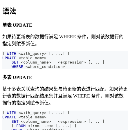
语法
单表 UPDATE
如果待更新表的数据行满足 WHERE 条件，则对该数据行的
指定列赋予新值。
[
WITH
<
with_query
>
[
,
.
.
.
]
]
UPDATE
<
table_name
>
SET
<
column_name
>
=
<
expression
>
[
,
.
.
.
]
WHERE
<
where_condition
>
多表 UPDATE
基于多表关联查询的结果集与待更新的表进行匹配，如果待更
新表的数据行匹配结果集并且满足 WHERE 条件，则对该数
据行的指定列赋予新值。
[
WITH
<
with_query
>
[
,
.
.
.
]
]
UPDATE
<
table_name
>
SET
<
column_name
>
=
<
expression
>
[
,
.
.
.
]
[
FROM
<
from_item
>
[
,
.
.
.
]
]