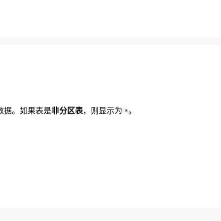
。
数据。如果表是
非分区表
，则显示为
。
*