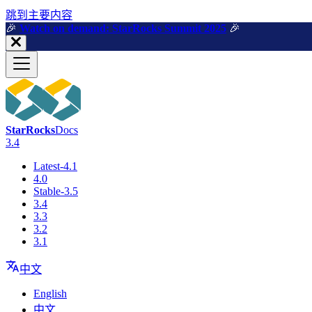
跳到主要内容
🎉️
Watch on demand: StarRocks Summit 2025
🎉️
StarRocks
Docs
3.4
Latest-4.1
4.0
Stable-3.5
3.4
3.3
3.2
3.1
中文
English
中文