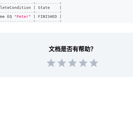
--------------+----------+
leteCondition 
|
 State    
|
--------------+----------+
me EQ 
"Peter"
|
 FINISHED 
|
--------------+----------+
文档是否有帮助？