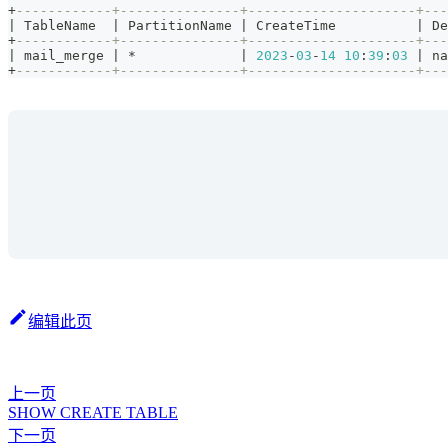
+
------------+---------------+---------------------+---
|
 TableName  
|
 PartitionName 
|
 CreateTime          
|
 De
+
------------+---------------+---------------------+---
|
 mail_merge 
|
*
|
2023
-
03
-
14
10
:
39
:
03
|
 na
+
------------+---------------+---------------------+---
编辑此页
上一页
SHOW CREATE TABLE
下一页