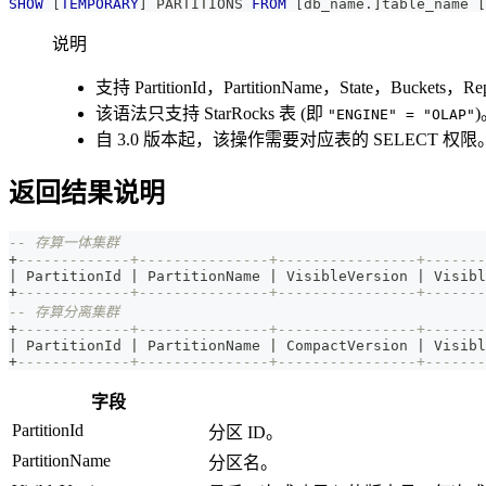
SHOW
[
TEMPORARY
]
 PARTITIONS 
FROM
[
db_name
.
]
table_name 
[
说明
支持 PartitionId，PartitionName，State，Buckets，
该语法只支持 StarRocks 表 (即
"ENGINE" = "OLAP"
自 3.0 版本起，该操作需要对应表的 SELECT 权限
返回结果说明
-- 存算一体集群
+
-------------+---------------+----------------+-------
|
 PartitionId 
|
 PartitionName 
|
 VisibleVersion 
|
 Visibl
+
-------------+---------------+----------------+-------
-- 存算分离集群
+
-------------+---------------+----------------+-------
|
 PartitionId 
|
 PartitionName 
|
 CompactVersion 
|
 Visibl
+
-------------+---------------+----------------+-------
字段
PartitionId
分区 ID。
PartitionName
分区名。