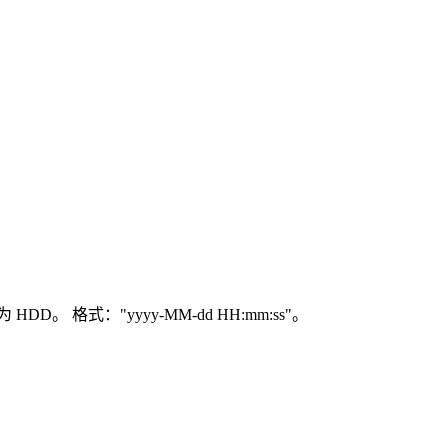
格式："yyyy-MM-dd HH:mm:ss"。