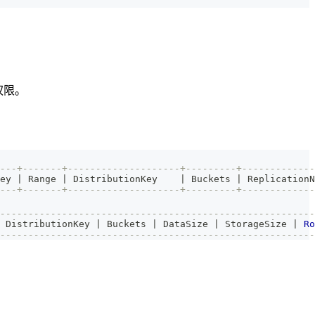
 权限。
---+-------+--------------------+---------+-------------
ey 
|
 Range 
|
 DistributionKey    
|
 Buckets 
|
 ReplicationN
---+-------+--------------------+---------+-------------
--------------------------------------------------------
 DistributionKey 
|
 Buckets 
|
 DataSize 
|
 StorageSize 
|
Ro
--------------------------------------------------------