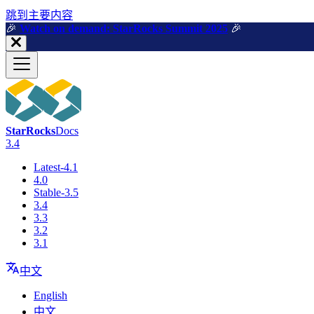
跳到主要内容
🎉️
Watch on demand: StarRocks Summit 2025
🎉️
StarRocks
Docs
3.4
Latest-4.1
4.0
Stable-3.5
3.4
3.3
3.2
3.1
中文
English
中文