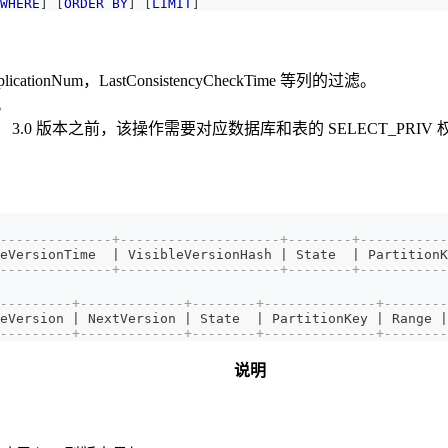
WHERE
]
[
ORDER
BY
]
[
LIMIT
]
ReplicationNum，LastConsistencyCheckTime 等列的过滤。
)。
。 3.0 版本之前，该操作需要对应数据库和表的 SELECT_PRIV
--------------+--------------------+--------+-----------
eVersionTime  
|
 VisibleVersionHash 
|
 State  
|
 PartitionK
--------------+--------------------+--------+-----------
---------+-------------+--------+--------------+--------
eVersion 
|
 NextVersion 
|
 State  
|
 PartitionKey 
|
 Range 
|
---------+-------------+--------+--------------+--------
说明