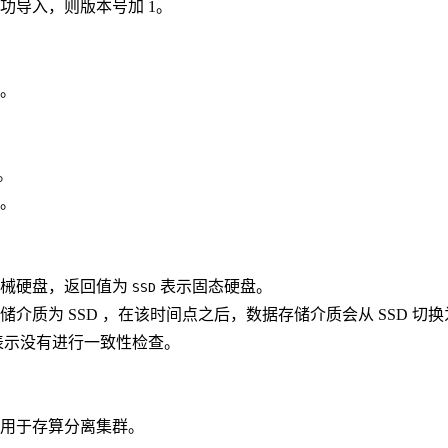
功导入，则版本号加 1。
。
。
。
械硬盘，返回值为
表示固态硬盘。
SSD
 SSD ，在该时间点之后，数据存储介质会从 SSD 切换为 HDD。 
表示没有进行一致性检查。
用于存算分离集群。