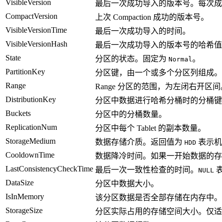
VisibleVersion
最后一次成功导入的版本号。每次成
CompactVersion
上次 Compaction 成功的版本号。
VisibleVersionTime
最后一次成功导入的时间。
VisibleVersionHash
最后一次成功导入的版本号的哈希值
State
分区的状态。固定为
。
Normal
PartitionKey
分区键，由一个或多个分区列组成。
Range
Range 分区的范围，为左闭右开区间
DistributionKey
分区中数据进行哈希分桶时的分桶键
Buckets
分区中的分桶数量。
ReplicationNum
分区中每个 Tablet 的副本数量。
StorageMedium
数据存储介质。返回值为
表示机
HDD
CooldownTime
数据降冷时间。如果一开始数据的存储介质为
LastConsistencyCheckTime
最后一次一致性检查的时间。
NULL
DataSize
分区中数据大小。
IsInMemory
该分区数据是否全部存储在内存中。
StorageSize
分区实际占用的存储空间大小。仅适