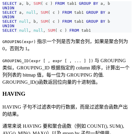
SELECT
 a
,
 b
,
SUM
(
 c 
)
FROM
 tab1 
GROUP
BY
 a
,
 b
UNION
SELECT
 a
,
null
,
SUM
(
 c 
)
FROM
 tab1 
GROUP
BY
 a
UNION
SELECT
null
,
 b
,
SUM
(
 c 
)
FROM
 tab1 
GROUP
BY
 b
UNION
SELECT
null
,
null
,
SUM
(
 c 
)
FROM
 tab1
指示一个列是否为聚合列，如果是聚合列为
GROUPING(expr)
0，否则为 1。
与 GROUPING
GROUPING_ID(expr [ , expr [ , ... ] ])
类似，GROUPING_ID 根据指定的 column 顺序，计算出一个
列列表的 bitmap 值，每一位为 GROUPING 的值.
GROUPING_ID()函数返回位向量的十进制值。
HAVING
HAVING 子句不过滤表中的行数据，而是过滤聚合函数产出
的结果。
通常来说 HAVING 要和聚合函数（例如 COUNT(), SUM(),
AVG(), MIN(), MAX()）以及 group by 子句一起使用。