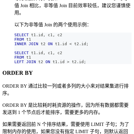
值 Join 相比，非等值 Join 目前效率较低，建议您谨慎使
用。
以下为非等值 Join 的两个使用示例：
SELECT
 t1
.
id
,
 c1
,
 c2 
FROM
 t1 
INNER
JOIN
 t2 
ON
 t1
.
id 
<
 t2
.
id
;
SELECT
 t1
.
id
,
 c1
,
 c2 
FROM
 t1 
LEFT
JOIN
 t2 
ON
 t1
.
id 
>
 t2
.
id
;
ORDER BY
ORDER BY 通过比较一列或者多列的大小来对结果集进行排
序。
ORDER BY 是比较耗时耗资源的操作，因为所有数据都需要
发送到 1 个节点后才能排序，需要更多的内存。
如果需要返回前 N 个排序结果，需要使用 LIMIT 子句；为了
限制内存的使用，如果您没有指定 LIMIT 子句，则默认返回