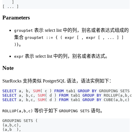
]
[
.
.
.
]
Parameters
表示 select list 中的列，别名或者表达式组成的
groupSet
集合
groupSet ::= { ( expr [ , expr [ , ... ] ]
。
)}
表示 select list 中的列，别名或者表达式。
expr
Note
StarRocks 支持类似 PostgreSQL 语法，语法实例如下：
SELECT
 a
,
 b
,
SUM
(
 c 
)
FROM
 tab1 
GROUP
BY
 GROUPING SETS 
SELECT
 a
,
 b
,
c
,
SUM
(
 d 
)
FROM
 tab1 
GROUP
BY
 ROLLUP
(
a
,
b
,
c
SELECT
 a
,
 b
,
c
,
SUM
(
 d 
)
FROM
 tab1 
GROUP
BY
 CUBE
(
a
,
b
,
c
)
等价于如下
语句。
ROLLUP(a,b,c)
GROUPING SETS
GROUPING SETS 
(
(
a
,
b
,
c
)
,
(
a
,
b  
)
,