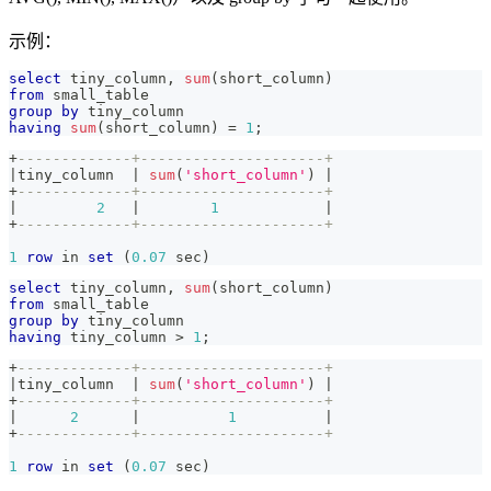
示例：
select
 tiny_column
,
sum
(
short_column
)
from
 small_table 
group
by
 tiny_column 
having
sum
(
short_column
)
=
1
;
+
-------------+---------------------+
|
tiny_column  
|
sum
(
'short_column'
)
|
+
-------------+---------------------+
|
2
|
1
|
+
-------------+---------------------+
1
row
in
set
(
0.07
 sec
)
select
 tiny_column
,
sum
(
short_column
)
from
 small_table 
group
by
 tiny_column 
having
 tiny_column 
>
1
;
+
-------------+---------------------+
|
tiny_column  
|
sum
(
'short_column'
)
|
+
-------------+---------------------+
|
2
|
1
|
+
-------------+---------------------+
1
row
in
set
(
0.07
 sec
)