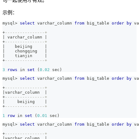
句一起使用才有效。
示例：
mysql
>
select
 varchar_column 
from
 big_table 
order
by
 va
+
----------------+
|
 varchar_column 
|
+
----------------+
|
    beijing     
|
|
    chongqing   
|
|
    tianjin     
|
+
----------------+
3
rows
in
set
(
0.02
 sec
)
mysql
>
select
 varchar_column 
from
 big_table 
order
by
 va
+
----------------+
|
varchar_column  
|
+
----------------+
|
     beijing    
|
+
----------------+
1
row
in
set
(
0.01
 sec
)
mysql
>
select
 varchar_column 
from
 big_table 
order
by
 va
+
----------------+
|
varchar_column  
|