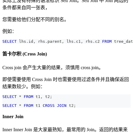
实际上没有特殊的语法标识 Self Join。Self Join 中 Join 两边的
条件都来自同一张表，
您需要给他们分配不同的别名。
例如：
SELECT
 lhs
.
id
,
 rhs
.
parent
,
 lhs
.
c1
,
 rhs
.
c2 
FROM
 tree_dat
笛卡尔积 (Cross Join)
Cross join 会产生大量的结果，须慎用 cross join。
即使需要使用 Cross Join 时也需要使用过滤条件并且确保返回
结果数较少。例如：
SELECT
*
FROM
 t1
,
 t2
;
SELECT
*
FROM
 t1 
CROSS
JOIN
 t2
;
Inner Join
Inner Inner Join 是大家最熟知，最常用的 Join。返回的结果来