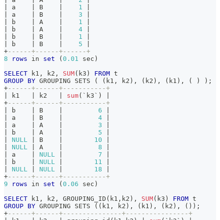
|
 a    
|
 B    
|
1
|
|
 a    
|
 B    
|
3
|
|
 b    
|
 A    
|
1
|
|
 b    
|
 A    
|
4
|
|
 b    
|
 B    
|
1
|
|
 b    
|
 B    
|
5
|
+
------+------+------+
8
rows
in
set
(
0.01
 sec
)
SELECT
 k1
,
 k2
,
SUM
(
k3
)
FROM
 t
GROUP
BY
 GROUPING SETS 
(
(
k1
,
 k2
)
,
(
k2
)
,
(
k1
)
,
(
)
)
;
+
------+------+-----------+
|
 k1   
|
 k2   
|
sum
(
`
k3
`
)
|
+
------+------+-----------+
|
 b    
|
 B    
|
6
|
|
 a    
|
 B    
|
4
|
|
 a    
|
 A    
|
3
|
|
 b    
|
 A    
|
5
|
|
NULL
|
 B    
|
10
|
|
NULL
|
 A    
|
8
|
|
 a    
|
NULL
|
7
|
|
 b    
|
NULL
|
11
|
|
NULL
|
NULL
|
18
|
+
------+------+-----------+
9
rows
in
set
(
0.06
 sec
)
SELECT
 k1
,
 k2
,
 GROUPING_ID
(
k1
,
k2
)
,
SUM
(
k3
)
FROM
 t
GROUP
BY
 GROUPING SETS 
(
(
k1
,
 k2
)
,
(
k1
)
,
(
k2
)
,
(
)
)
;
+
------+------+---------------+----------------+