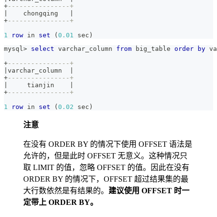
+
----------------+
|
    chongqing   
|
+
----------------+
1
row
in
set
(
0.01
 sec
)
mysql
>
select
 varchar_column 
from
 big_table 
order
by
 va
+
----------------+
|
varchar_column  
|
+
----------------+
|
     tianjin    
|
+
----------------+
1
row
in
set
(
0.02
 sec
)
注意
在没有 ORDER BY 的情况下使用 OFFSET 语法是
允许的，但是此时 OFFSET 无意义。这种情况只
取 LIMIT 的值，忽略 OFFSET 的值。因此在没有
ORDER BY 的情况下，OFFSET 超过结果集的最
大行数依然是有结果的。
建议使用 OFFSET 时一
定带上 ORDER BY。