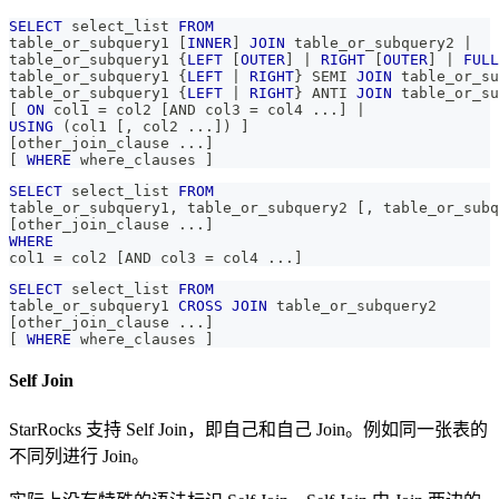
SELECT
 select_list 
FROM
table_or_subquery1 
[
INNER
]
JOIN
 table_or_subquery2 
|
table_or_subquery1 {
LEFT
[
OUTER
]
|
RIGHT
[
OUTER
]
|
FULL
table_or_subquery1 {
LEFT
|
RIGHT
} SEMI 
JOIN
 table_or_su
table_or_subquery1 {
LEFT
|
RIGHT
} ANTI 
JOIN
 table_or_su
[
ON
 col1 
=
 col2 
[
AND
 col3 
=
 col4 
.
.
.
]
|
USING
(
col1 
[
,
 col2 
.
.
.
]
)
]
[
other_join_clause 
.
.
.
]
[
WHERE
 where_clauses 
]
SELECT
 select_list 
FROM
table_or_subquery1
,
 table_or_subquery2 
[
,
 table_or_subq
[
other_join_clause 
.
.
.
]
WHERE
col1 
=
 col2 
[
AND
 col3 
=
 col4 
.
.
.
]
SELECT
 select_list 
FROM
table_or_subquery1 
CROSS
JOIN
 table_or_subquery2
[
other_join_clause 
.
.
.
]
[
WHERE
 where_clauses 
]
Self Join
StarRocks 支持 Self Join，即自己和自己 Join。例如同一张表的
不同列进行 Join。