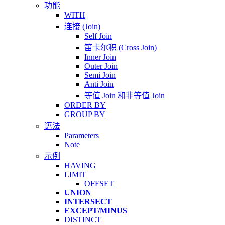
功能
WITH
连接 (Join)
Self Join
笛卡尔积 (Cross Join)
Inner Join
Outer Join
Semi Join
Anti Join
等值 Join 和非等值 Join
ORDER BY
GROUP BY
语法
Parameters
Note
示例
HAVING
LIMIT
OFFSET
UNION
INTERSECT
EXCEPT/MINUS
DISTINCT