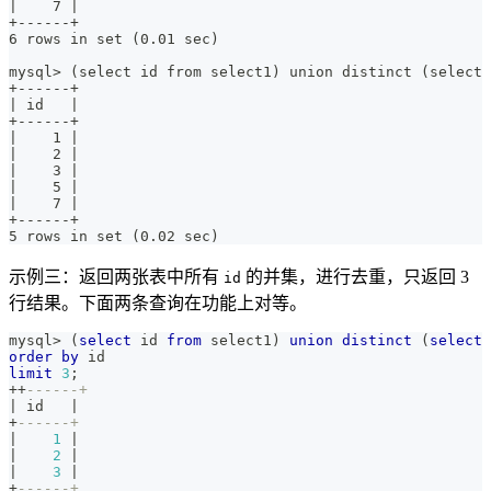
|    7 |
+------+
6 rows in set (0.01 sec)
mysql> (select id from select1) union distinct (select 
+------+
| id   |
+------+
|    1 |
|    2 |
|    3 |
|    5 |
|    7 |
+------+
5 rows in set (0.02 sec)
示例三：返回两张表中所有
的并集，进行去重，只返回 3
id
行结果。下面两条查询在功能上对等。
mysql
>
(
select
 id 
from
 select1
)
union
distinct
(
select
 
order
by
 id
limit
3
;
+
+
------+
|
 id   
|
+
------+
|
1
|
|
2
|
|
3
|
+
------+