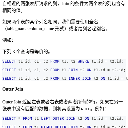
自相近的两张表所请求的列，Join 的条件为两个表的列包含有
相同的值。
如果两个表的某个列名相同，我们需要使用全名
（table_name.column_name 形式）或者给列名起别名。
例如：
下列 3 个查询是等价的。
SELECT
 t1
.
id
,
 c1
,
 c2 
FROM
 t1
,
 t2 
WHERE
 t1
.
id 
=
 t2
.
id
;
SELECT
 t1
.
id
,
 c1
,
 c2 
FROM
 t1 
JOIN
 t2 
ON
 t1
.
id 
=
 t2
.
id
;
SELECT
 t1
.
id
,
 c1
,
 c2 
FROM
 t1 
INNER
JOIN
 t2 
ON
 t1
.
id 
=
 t
Outer Join
Outer Join 返回左表或者右表或者两者所有的行。如果在另一
张表中没有匹配的数据，则将其设置为
。例如：
NULL
SELECT
*
FROM
 t1 
LEFT
OUTER
JOIN
 t2 
ON
 t1
.
id 
=
 t2
.
id
;
SELECT
*
FROM
 t1 
RIGHT
OUTER
JOIN
 t2 
ON
 t1
.
id 
=
 t2
.
id
;