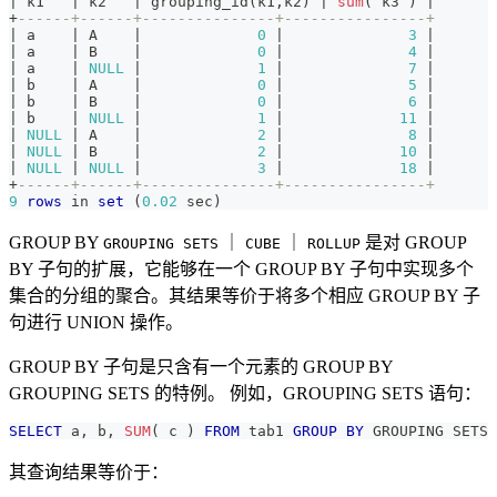
|
 k1   
|
 k2   
|
 grouping_id
(
k1
,
k2
)
|
sum
(
`
k3
`
)
|
+
------+------+---------------+----------------+
|
 a    
|
 A    
|
0
|
3
|
|
 a    
|
 B    
|
0
|
4
|
|
 a    
|
NULL
|
1
|
7
|
|
 b    
|
 A    
|
0
|
5
|
|
 b    
|
 B    
|
0
|
6
|
|
 b    
|
NULL
|
1
|
11
|
|
NULL
|
 A    
|
2
|
8
|
|
NULL
|
 B    
|
2
|
10
|
|
NULL
|
NULL
|
3
|
18
|
+
------+------+---------------+----------------+
9
rows
in
set
(
0.02
 sec
)
GROUP BY
｜
｜
是对 GROUP
GROUPING SETS
CUBE
ROLLUP
BY 子句的扩展，它能够在一个 GROUP BY 子句中实现多个
集合的分组的聚合。其结果等价于将多个相应 GROUP BY 子
句进行 UNION 操作。
GROUP BY 子句是只含有一个元素的 GROUP BY
GROUPING SETS 的特例。 例如，GROUPING SETS 语句：
SELECT
 a
,
 b
,
SUM
(
 c 
)
FROM
 tab1 
GROUP
BY
 GROUPING SETS 
其查询结果等价于：