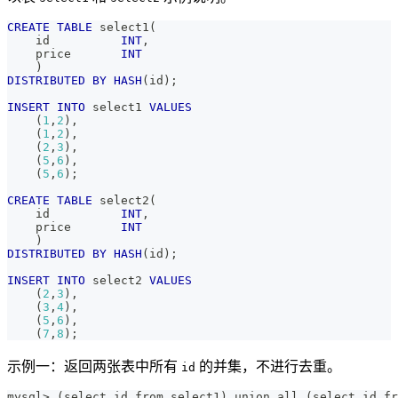
CREATE
TABLE
 select1
(
    id          
INT
,
    price       
INT
)
DISTRIBUTED
BY
HASH
(
id
)
;
INSERT
INTO
 select1 
VALUES
(
1
,
2
)
,
(
1
,
2
)
,
(
2
,
3
)
,
(
5
,
6
)
,
(
5
,
6
)
;
CREATE
TABLE
 select2
(
    id          
INT
,
    price       
INT
)
DISTRIBUTED
BY
HASH
(
id
)
;
INSERT
INTO
 select2 
VALUES
(
2
,
3
)
,
(
3
,
4
)
,
(
5
,
6
)
,
(
7
,
8
)
;
示例一：返回两张表中所有
的并集，不进行去重。
id
mysql> (select id from select1) union all (select id fr