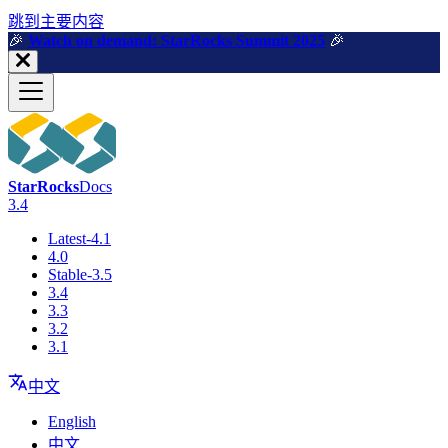
跳到主要内容
🎉️
Watch on demand: StarRocks Summit 2025
🎉️
StarRocks
Docs
3.4
Latest-4.1
4.0
Stable-3.5
3.4
3.3
3.2
3.1
中文
English
中文