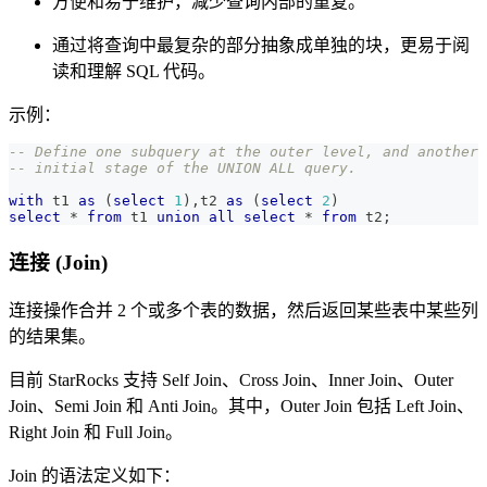
方便和易于维护，减少查询内部的重复。
通过将查询中最复杂的部分抽象成单独的块，更易于阅
读和理解 SQL 代码。
示例：
-- Define one subquery at the outer level, and another 
-- initial stage of the UNION ALL query.
with
 t1 
as
(
select
1
)
,
t2 
as
(
select
2
)
select
*
from
 t1 
union
all
select
*
from
 t2
;
连接 (Join)
连接操作合并 2 个或多个表的数据，然后返回某些表中某些列
的结果集。
目前 StarRocks 支持 Self Join、Cross Join、Inner Join、Outer
Join、Semi Join 和 Anti Join。其中，Outer Join 包括 Left Join、
Right Join 和 Full Join。
Join 的语法定义如下：