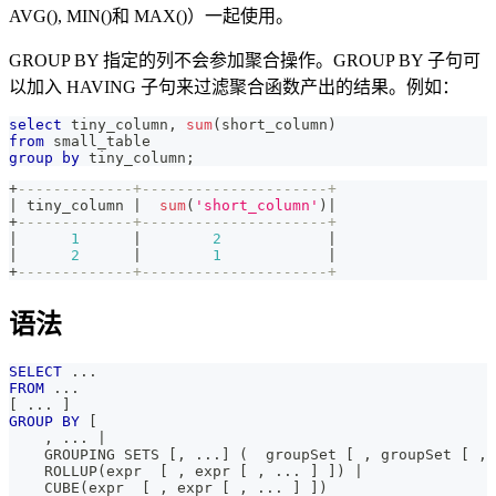
AVG(), MIN()和 MAX()）一起使用。
GROUP BY 指定的列不会参加聚合操作。GROUP BY 子句可
以加入 HAVING 子句来过滤聚合函数产出的结果。例如：
select
 tiny_column
,
sum
(
short_column
)
from
 small_table 
group
by
 tiny_column
;
+
-------------+---------------------+
|
 tiny_column 
|
sum
(
'short_column'
)
|
+
-------------+---------------------+
|
1
|
2
|
|
2
|
1
|
+
-------------+---------------------+
语法
SELECT
.
.
.
FROM
.
.
.
[
.
.
.
]
GROUP
BY
[
,
.
.
.
|
    GROUPING SETS 
[
,
.
.
.
]
(
  groupSet 
[
,
 groupSet 
[
,
    ROLLUP
(
expr  
[
,
 expr 
[
,
.
.
.
]
]
)
|
    CUBE
(
expr  
[
,
 expr 
[
,
.
.
.
]
]
)