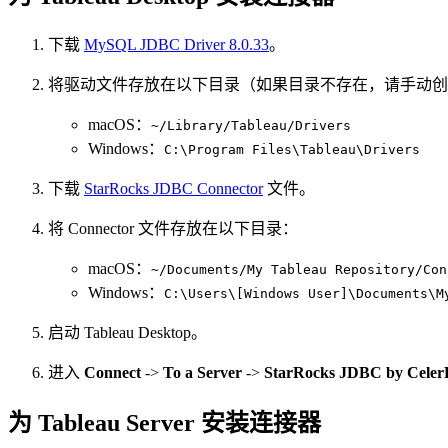
下载
MySQL JDBC Driver 8.0.33
。
将驱动文件存放在以下目录（如果目录不存在，请手动创
macOS：
~/Library/Tableau/Drivers
Windows：
C:\Program Files\Tableau\Drivers
下载
StarRocks JDBC Connector
文件。
将 Connector 文件存放在以下目录：
macOS：
~/Documents/My Tableau Repository/Con
Windows：
C:\Users\[Windows User]\Documents\M
启动 Tableau Desktop。
进入
Connect
->
To a Server
->
StarRocks
JDBC
by Celer
为 Tableau Server 安装连接器