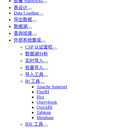
部署 StarRocks
表设计
Data Loading
导出数据
数据湖
查询加速
外部系统集成
CSP 认证鉴权
数据湖分析
实时导入
批量导入
导入工具
BI 工具
Apache Superset
FineBI
Hex
Querybook
QuickBI
Tableau
Metabase
IDE 工具