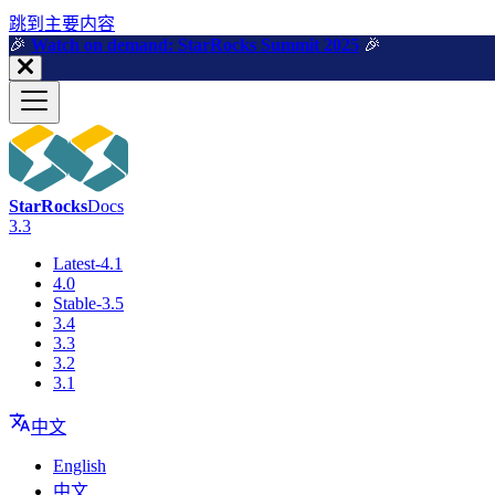
跳到主要内容
🎉️
Watch on demand: StarRocks Summit 2025
🎉️
StarRocks
Docs
3.3
Latest-4.1
4.0
Stable-3.5
3.4
3.3
3.2
3.1
中文
English
中文