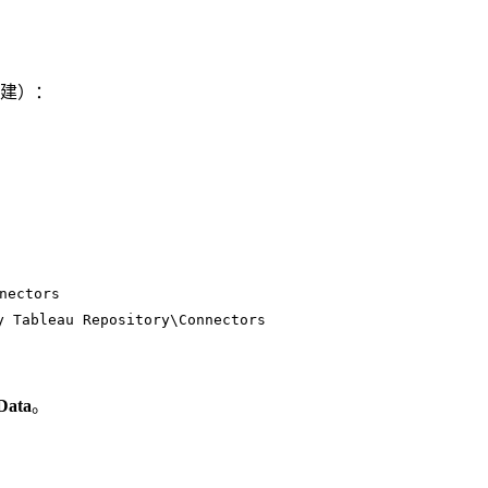
建）：
nectors
y Tableau Repository\Connectors
Data
。