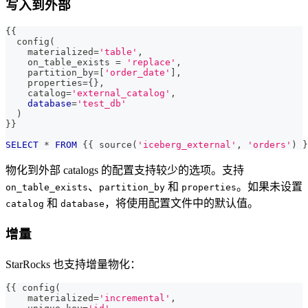
写入到外部
{{
  config
(
    materialized
=
'table'
,
    on_table_exists 
=
'replace'
,
    partition_by
=
[
'order_date'
]
,
    properties
=
{}
,
    catalog
=
'external_catalog'
,
database
=
'test_db'
)
}}
SELECT
*
FROM
 {{ source
(
'iceberg_external'
,
'orders'
)
 }
物化到外部 catalogs 的配置支持较少的选项。支持
、
和
。如果未设置
on_table_exists
partition_by
properties
和
，将使用配置文件中的默认值。
catalog
database
增量
StarRocks 也支持增量物化：
{{ config
(
    materialized
=
'incremental'
,