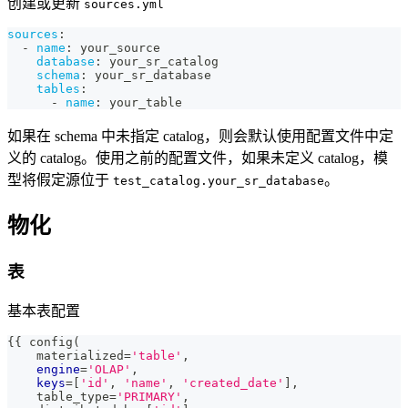
创建或更新
sources.yml
sources
:
-
name
:
 your_source
database
:
 your_sr_catalog
schema
:
 your_sr_database
tables
:
-
name
:
 your_table
如果在 schema 中未指定 catalog，则会默认使用配置文件中定
义的 catalog。使用之前的配置文件，如果未定义 catalog，模
型将假定源位于
。
test_catalog.your_sr_database
物化
表
基本表配置
{{ config
(
    materialized
=
'table'
,
engine
=
'OLAP'
,
keys
=
[
'id'
,
'name'
,
'created_date'
]
,
    table_type
=
'PRIMARY'
,