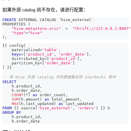
如果外部 catalog 尚不存在，请进行配置：
CREATE
 EXTERNAL CATALOG 
`
hive_external
`
PROPERTIES 
(
"hive.metastore.uris"
=
"thrift://127.0.0.1:8087"
"type"
=
"hive"
)
;
{{ config
(
    materialized
=
'table'
,
keys
=
[
'product_id'
,
'order_date'
]
,
    distributed_by
=
[
'product_id'
]
,
    partition_by
=
[
'order_date'
]
)
 }}
-- 将 Hive 外部 catalog 中的数据聚合到 StarRocks 表中
SELECT
    h
.
product_id
,
    h
.
order_date
,
COUNT
(
*
)
as
 order_count
,
SUM
(
h
.
amount
)
as
 total_amount
,
MAX
(
h
.
last_updated
)
as
 last_updated
FROM
 {{ source
(
'hive_external'
,
'orders'
)
 }} h
GROUP
BY
    h
.
product_id
,
    h
.
order_date