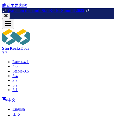
跳到主要内容
🎉️
Watch on demand: StarRocks Summit 2025
🎉️
StarRocks
Docs
3.3
Latest-4.1
4.0
Stable-3.5
3.4
3.3
3.2
3.1
中文
English
中文