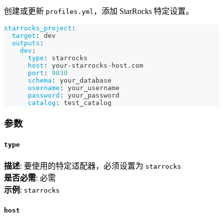
创建或更新
，添加 StarRocks 特定设置。
profiles.yml
starrocks_project
:
target
:
 dev
outputs
:
dev
:
type
:
 starrocks
host
:
 your
-
starrocks
-
host.com
port
:
9030
schema
:
 your_database
username
:
 your_username
password
:
 your_password
catalog
:
 test_catalog
参数
type
描述
: 要使用的特定适配器，必须设置为
starrocks
是否必需
: 必需
示例
:
starrocks
host