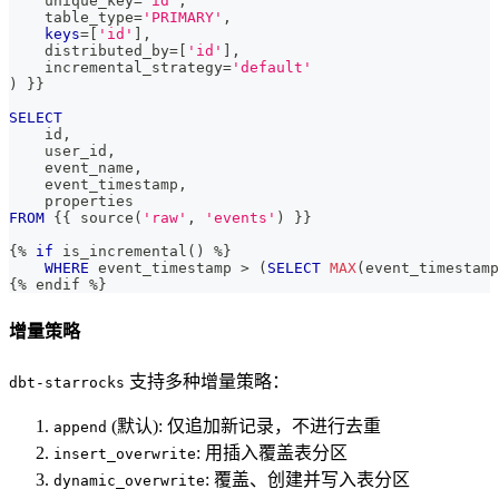
    unique_key
=
'id'
,
    table_type
=
'PRIMARY'
,
keys
=
[
'id'
]
,
    distributed_by
=
[
'id'
]
,
    incremental_strategy
=
'default'
)
 }}
SELECT
    id
,
    user_id
,
    event_name
,
    event_timestamp
,
    properties
FROM
 {{ source
(
'raw'
,
'events'
)
 }}
{
%
if
 is_incremental
(
)
%
}
WHERE
 event_timestamp 
>
(
SELECT
MAX
(
event_timestamp
{
%
 endif 
%
}
增量策略
支持多种增量策略：
dbt-starrocks
(默认): 仅追加新记录，不进行去重
append
: 用插入覆盖表分区
insert_overwrite
: 覆盖、创建并写入表分区
dynamic_overwrite