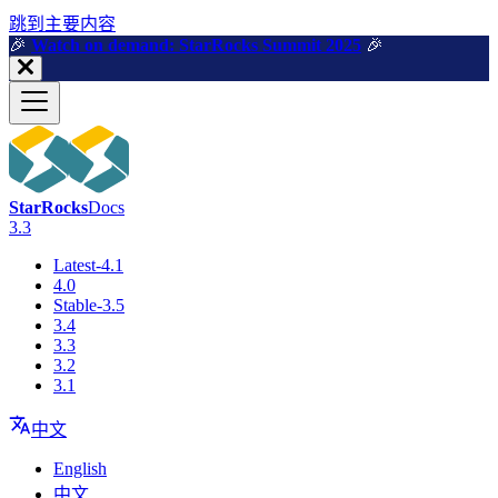
跳到主要内容
🎉️
Watch on demand: StarRocks Summit 2025
🎉️
StarRocks
Docs
3.3
Latest-4.1
4.0
Stable-3.5
3.4
3.3
3.2
3.1
中文
English
中文