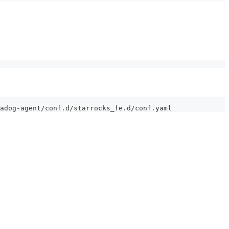
adog-agent/conf.d/starrocks_fe.d/conf.yaml