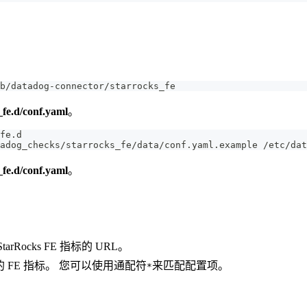
b/datadog-connector/starrocks_fe
_fe.d/conf.yaml
。
fe.d
adog_checks/starrocks_fe/data/conf.yaml.example /etc/dat
_fe.d/conf.yaml
。
arRocks FE 指标的 URL。
 FE 指标。 您可以使用通配符
来匹配配置项。
*