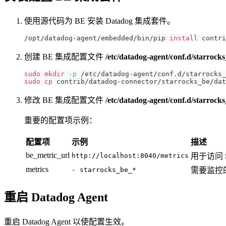
使用源代码为 BE 安装 Datadog 集成套件。
/opt/datadog-agent/embedded/bin/pip 
install
 contri
创建 BE 集成配置文件
/etc/datadog-agent/conf.d/starrock
sudo
mkdir
-p
 /etc/datadog-agent/conf.d/starrocks_
sudo
cp
 contrib/datadog-connector/starrocks_be/dat
修改 BE 集成配置文件
/etc/datadog-agent/conf.d/starrock
重要的配置项示例：
配置项
示例
描述
be_metric_url
http://localhost:8040/metrics
用于访问 S
metrics
- starrocks_be_*
需要监控的
重启 Datadog Agent
重启 Datadog Agent 以使配置生效。