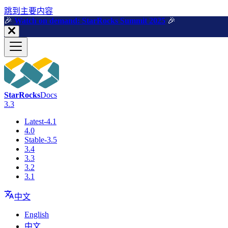
跳到主要内容
🎉️
Watch on demand: StarRocks Summit 2025
🎉️
StarRocks
Docs
3.3
Latest-4.1
4.0
Stable-3.5
3.4
3.3
3.2
3.1
中文
English
中文