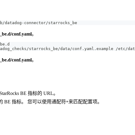
b/datadog-connector/starrocks_be
s_be.d/conf.yaml
。
be.d
adog_checks/starrocks_be/data/conf.yaml.example /etc/dat
s_be.d/conf.yaml
。
tarRocks BE 指标的 URL。
 BE 指标。 您可以使用通配符
来匹配配置项。
*