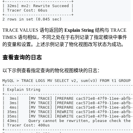
+----------------------------+
| 32ms| mv2: Rewrite Succeed |
| Tracer Cost: 66us          |
+----------------------------+
2 rows in set (0.045 sec)
TRACE VALUES 语句返回的
Explain String
结构与 TRACE
TIMES 语句相似，不同之处在于右列记录了指定模块中事件
的变量和设置。上述示例记录了物化视图改写状态为成功。
查看查询的日志
以下示例查看指定查询的物化视图模块的日志：
MySQL > TRACE LOGS MV SELECT v2, sum(v3) FROM t1 GROUP 
+------------------------------------------------------
| Explain String                                       
+------------------------------------------------------
|  3ms|    [MV TRACE] [PREPARE cac571e8-47f9-11ee-abfb-
|  3ms|    [MV TRACE] [PREPARE cac571e8-47f9-11ee-abfb-
|  4ms|    [MV TRACE] [PREPARE cac571e8-47f9-11ee-abfb-
| 35ms|    [MV TRACE] [REWRITE cac571e8-47f9-11ee-abfb-
| 35ms|    [MV TRACE] [REWRITE cac571e8-47f9-11ee-abfb-
| 43ms|    Query cannot be rewritten, please check the 
| Tracer Cost: 400us                                   
+------------------------------------------------------