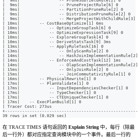
|  9ms|                -- PruneSubfieldRule[2] 0       
|  9ms|                -- PruneProjectRule[6] 0        
|  9ms|                -- PartitionPruneRule[2] 0      
|  9ms|                -- DistributionPruneRule[2] 0   
|  9ms|                -- MergeProjectWithChildRule[3] 
| 10ms|        -- CostBaseOptimize[1] 6ms              
| 10ms|            -- OptimizeGroupTask[6] 0           
| 10ms|            -- OptimizeExpressionTask[9] 0      
| 10ms|            -- ExploreGroupTask[4] 0            
| 10ms|            -- DeriveStatsTask[9] 3ms           
| 13ms|            -- ApplyRuleTask[16] 0              
| 13ms|                -- OnlyScanRule[2] 0            
| 14ms|                -- HashJoinImplementationRule[2]
| 14ms|            -- EnforceAndCostTask[12] 1ms       
| 14ms|                -- OlapScanImplementationRule[2]
| 15ms|                -- OnlyJoinRule[2] 0            
| 15ms|                -- JoinCommutativityRule[1] 0   
| 16ms|        -- PhysicalRewrite[1] 0                 
| 17ms|        -- PlanValidate[1] 0                    
| 17ms|            -- InputDependenciesChecker[1] 0    
| 17ms|            -- TypeChecker[1] 0                 
| 17ms|            -- CTEUniqueChecker[1] 0            
| 17ms|    -- ExecPlanBuild[1] 0                       
| Tracer Cost: 273us                                   
+------------------------------------------------------
39 rows in set (0.029 sec)
在 TRACE TIMES 语句返回的
Explain String
中，每行（除最
后一行外）都对应指定查询模块中的一个事件。最后一行的