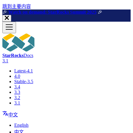
跳到主要内容
🎉️
Watch on demand: StarRocks Summit 2025
🎉️
StarRocks
Docs
3.1
Latest-4.1
4.0
Stable-3.5
3.4
3.3
3.2
3.1
中文
English
中文