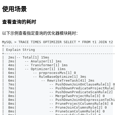
使用场景
查看查询的耗时
以下示例查看指定查询的优化器模块耗时：
MySQL > TRACE TIMES OPTIMIZER SELECT * FROM t1 JOIN t2 
+------------------------------------------------------
| Explain String                                       
+------------------------------------------------------
|  2ms|-- Total[1] 15ms                                
|  2ms|    -- Analyzer[1] 1ms                          
|  4ms|    -- Transformer[1] 1ms                       
|  6ms|    -- Optimizer[1] 11ms                        
|  6ms|        -- preprocessMvs[1] 0                   
|  6ms|        -- RuleBaseOptimize[1] 3ms              
|  6ms|            -- RewriteTreeTask[41] 2ms          
|  7ms|                -- PushDownJoinOnClauseRule[1] 0
|  7ms|                -- PushDownPredicateProjectRule[
|  7ms|                -- PushDownPredicateScanRule[2] 
|  8ms|                -- MergeTwoProjectRule[3] 0     
|  8ms|                -- PushDownJoinOnExpressionToChi
|  8ms|                -- PruneProjectColumnsRule[6] 0 
|  8ms|                -- PruneJoinColumnsRule[2] 0    
|  8ms|                -- PruneScanColumnRule[4] 0     