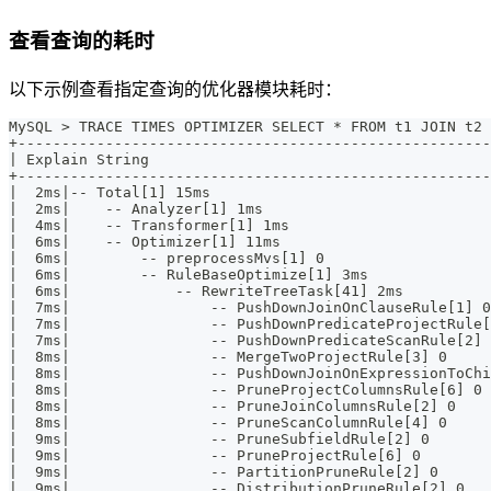
查看查询的耗时
以下示例查看指定查询的优化器模块耗时：
MySQL > TRACE TIMES OPTIMIZER SELECT * FROM t1 JOIN t2 
+------------------------------------------------------
| Explain String                                       
+------------------------------------------------------
|  2ms|-- Total[1] 15ms                                
|  2ms|    -- Analyzer[1] 1ms                          
|  4ms|    -- Transformer[1] 1ms                       
|  6ms|    -- Optimizer[1] 11ms                        
|  6ms|        -- preprocessMvs[1] 0                   
|  6ms|        -- RuleBaseOptimize[1] 3ms              
|  6ms|            -- RewriteTreeTask[41] 2ms          
|  7ms|                -- PushDownJoinOnClauseRule[1] 0
|  7ms|                -- PushDownPredicateProjectRule[
|  7ms|                -- PushDownPredicateScanRule[2] 
|  8ms|                -- MergeTwoProjectRule[3] 0     
|  8ms|                -- PushDownJoinOnExpressionToChi
|  8ms|                -- PruneProjectColumnsRule[6] 0 
|  8ms|                -- PruneJoinColumnsRule[2] 0    
|  8ms|                -- PruneScanColumnRule[4] 0     
|  9ms|                -- PruneSubfieldRule[2] 0       
|  9ms|                -- PruneProjectRule[6] 0        
|  9ms|                -- PartitionPruneRule[2] 0      
|  9ms|                -- DistributionPruneRule[2] 0   