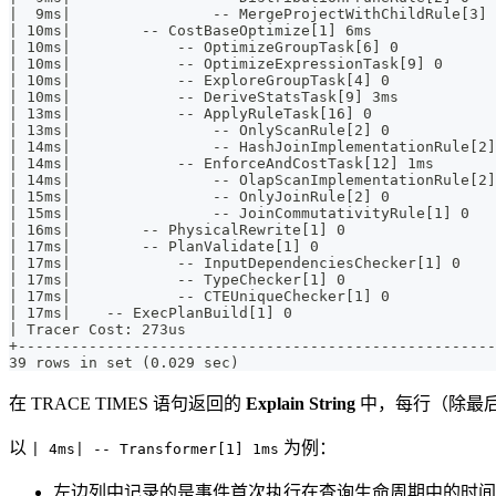
|  9ms|                -- MergeProjectWithChildRule[3] 
| 10ms|        -- CostBaseOptimize[1] 6ms              
| 10ms|            -- OptimizeGroupTask[6] 0           
| 10ms|            -- OptimizeExpressionTask[9] 0      
| 10ms|            -- ExploreGroupTask[4] 0            
| 10ms|            -- DeriveStatsTask[9] 3ms           
| 13ms|            -- ApplyRuleTask[16] 0              
| 13ms|                -- OnlyScanRule[2] 0            
| 14ms|                -- HashJoinImplementationRule[2]
| 14ms|            -- EnforceAndCostTask[12] 1ms       
| 14ms|                -- OlapScanImplementationRule[2]
| 15ms|                -- OnlyJoinRule[2] 0            
| 15ms|                -- JoinCommutativityRule[1] 0   
| 16ms|        -- PhysicalRewrite[1] 0                 
| 17ms|        -- PlanValidate[1] 0                    
| 17ms|            -- InputDependenciesChecker[1] 0    
| 17ms|            -- TypeChecker[1] 0                 
| 17ms|            -- CTEUniqueChecker[1] 0            
| 17ms|    -- ExecPlanBuild[1] 0                       
| Tracer Cost: 273us                                   
+------------------------------------------------------
39 rows in set (0.029 sec)
在 TRACE TIMES 语句返回的
Explain String
中，每行（除最
以
为例：
| 4ms| -- Transformer[1] 1ms
左边列中记录的是事件首次执行在查询生命周期中的时间