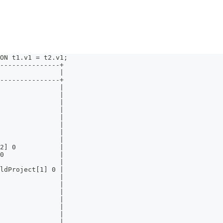
ON t1.v1 = t2.v1;
---------------+
               |
---------------+
               |
               |
               |
               |
               |
               |
               |
               |
2] 0           |
0              |
               |
ldProject[1] 0 |
               |
               |
               |
               |
               |
               |
               |