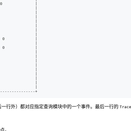
0              |
               |
               |
               |
               |
               |
               |
               |
 0             |
               |
 0             |
               |
               |
               |
               |
               |
               |
               |
               |
               |
---------------+
后一行外）都对应指定查询模块中的一个事件。最后一行的
Trac
点。