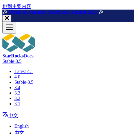
跳到主要内容
🎉️
Watch on demand: StarRocks Summit 2025
🎉️
StarRocks
Docs
Stable-3.5
Latest-4.1
4.0
Stable-3.5
3.4
3.3
3.2
3.1
中文
English
中文