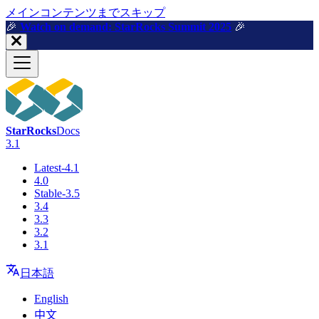
メインコンテンツまでスキップ
🎉️
Watch on demand: StarRocks Summit 2025
🎉️
StarRocks
Docs
3.1
Latest-4.1
4.0
Stable-3.5
3.4
3.3
3.2
3.1
日本語
English
中文