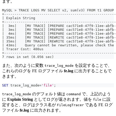
ます。
MySQL > TRACE LOGS MV SELECT v2, sum(v3) FROM t1 GROUP 
+------------------------------------------------------
| Explain String                                       
+------------------------------------------------------
|  3ms|    [MV TRACE] [PREPARE cac571e8-47f9-11ee-abfb-
|  3ms|    [MV TRACE] [PREPARE cac571e8-47f9-11ee-abfb-
|  4ms|    [MV TRACE] [PREPARE cac571e8-47f9-11ee-abfb-
| 35ms|    [MV TRACE] [REWRITE cac571e8-47f9-11ee-abfb-
| 35ms|    [MV TRACE] [REWRITE cac571e8-47f9-11ee-abfb-
| 43ms|    Query cannot be rewritten, please check the 
| Tracer Cost: 400us                                   
+------------------------------------------------------
7 rows in set (0.056 sec)
また、次のように変数
を設定することで、
trace_log_mode
これらのログを FE ログファイル
fe.log
に出力することもで
きます。
SET
 trace_log_mode
=
'file'
;
のデフォルト値は
で、上記のよう
trace_log_mode
command
に
Explain String
としてログが返されます。値を
に設
file
定すると、ログはクラス名が
である FE ログ
FileLogTracer
ファイル
fe.log
に出力されます。