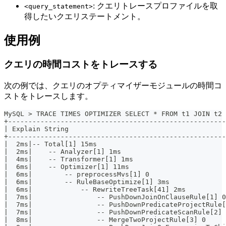
: クエリトレースプロファイルを取
<query_statement>
得したいクエリステートメント。
使用例
クエリの時間コストをトレースする
次の例では、クエリのオプティマイザーモジュールの時間コ
ストをトレースします。
MySQL > TRACE TIMES OPTIMIZER SELECT * FROM t1 JOIN t2 
+------------------------------------------------------
| Explain String                                       
+------------------------------------------------------
|  2ms|-- Total[1] 15ms                                
|  2ms|    -- Analyzer[1] 1ms                          
|  4ms|    -- Transformer[1] 1ms                       
|  6ms|    -- Optimizer[1] 11ms                        
|  6ms|        -- preprocessMvs[1] 0                   
|  6ms|        -- RuleBaseOptimize[1] 3ms              
|  6ms|            -- RewriteTreeTask[41] 2ms          
|  7ms|                -- PushDownJoinOnClauseRule[1] 0
|  7ms|                -- PushDownPredicateProjectRule[
|  7ms|                -- PushDownPredicateScanRule[2] 
|  8ms|                -- MergeTwoProjectRule[3] 0     