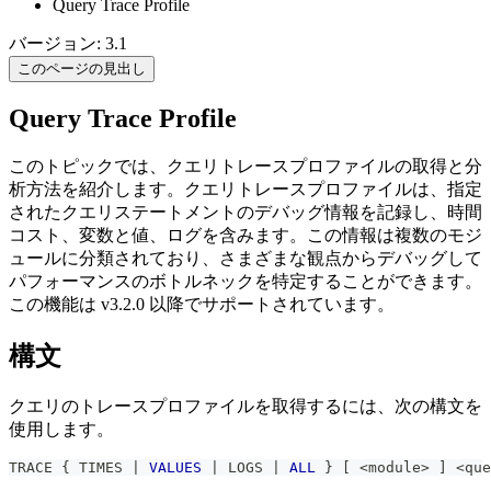
Query Trace Profile
バージョン: 3.1
このページの見出し
Query Trace Profile
このトピックでは、クエリトレースプロファイルの取得と分
析方法を紹介します。クエリトレースプロファイルは、指定
されたクエリステートメントのデバッグ情報を記録し、時間
コスト、変数と値、ログを含みます。この情報は複数のモジ
ュールに分類されており、さまざまな観点からデバッグして
パフォーマンスのボトルネックを特定することができます。
この機能は v3.2.0 以降でサポートされています。
構文
クエリのトレースプロファイルを取得するには、次の構文を
使用します。
TRACE { TIMES 
|
VALUES
|
 LOGS 
|
ALL
 } 
[
<
module
>
]
<
que