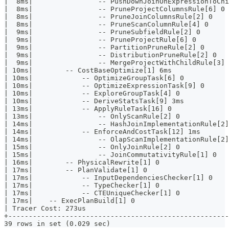
|  8ms|                -- PushDownJoinOnExpressionToChi
|  8ms|                -- PruneProjectColumnsRule[6] 0 
|  8ms|                -- PruneJoinColumnsRule[2] 0    
|  8ms|                -- PruneScanColumnRule[4] 0     
|  9ms|                -- PruneSubfieldRule[2] 0       
|  9ms|                -- PruneProjectRule[6] 0        
|  9ms|                -- PartitionPruneRule[2] 0      
|  9ms|                -- DistributionPruneRule[2] 0   
|  9ms|                -- MergeProjectWithChildRule[3] 
| 10ms|        -- CostBaseOptimize[1] 6ms              
| 10ms|            -- OptimizeGroupTask[6] 0           
| 10ms|            -- OptimizeExpressionTask[9] 0      
| 10ms|            -- ExploreGroupTask[4] 0            
| 10ms|            -- DeriveStatsTask[9] 3ms           
| 13ms|            -- ApplyRuleTask[16] 0              
| 13ms|                -- OnlyScanRule[2] 0            
| 14ms|                -- HashJoinImplementationRule[2]
| 14ms|            -- EnforceAndCostTask[12] 1ms       
| 14ms|                -- OlapScanImplementationRule[2]
| 15ms|                -- OnlyJoinRule[2] 0            
| 15ms|                -- JoinCommutativityRule[1] 0   
| 16ms|        -- PhysicalRewrite[1] 0                 
| 17ms|        -- PlanValidate[1] 0                    
| 17ms|            -- InputDependenciesChecker[1] 0    
| 17ms|            -- TypeChecker[1] 0                 
| 17ms|            -- CTEUniqueChecker[1] 0            
| 17ms|    -- ExecPlanBuild[1] 0                       
| Tracer Cost: 273us                                   
+------------------------------------------------------
39 rows in set (0.029 sec)