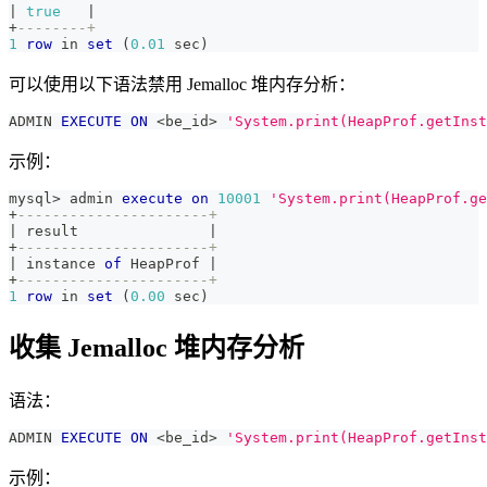
|
true
|
+
--------+
1
row
in
set
(
0.01
 sec
)
可以使用以下语法禁用 Jemalloc 堆内存分析：
ADMIN 
EXECUTE
ON
<
be_id
>
'System.print(HeapProf.getInst
示例：
mysql
>
 admin 
execute
on
10001
'System.print(HeapProf.ge
+
----------------------+
|
 result               
|
+
----------------------+
|
 instance 
of
 HeapProf 
|
+
----------------------+
1
row
in
set
(
0.00
 sec
)
收集 Jemalloc 堆内存分析
语法：
ADMIN 
EXECUTE
ON
<
be_id
>
'System.print(HeapProf.getInst
示例：