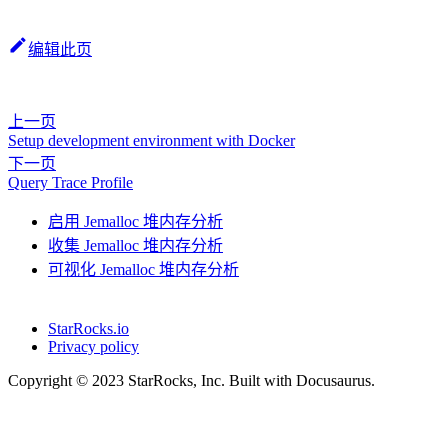
编辑此页
上一页
Setup development environment with Docker
下一页
Query Trace Profile
启用 Jemalloc 堆内存分析
收集 Jemalloc 堆内存分析
可视化 Jemalloc 堆内存分析
StarRocks.io
Privacy policy
Copyright © 2023 StarRocks, Inc. Built with Docusaurus.