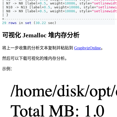
|
 N7 
-
>
 N8 
[
label
=
0.5
,
 weight
=
10086
,
 style
=
"setlinewidt
|
 N10 
-
>
 N13 
[
label
=
0.5
,
 weight
=
10086
,
 style
=
"setlinewi
|
 N8 
-
>
 N9 
[
label
=
0.5
,
 weight
=
10086
,
 style
=
"setlinewidt
|
 }                                                    
+
-----------------------------------------------------
29
rows
in
set
(
30.22
 sec
)
可视化 Jemalloc 堆内存分析
将上一步收集的分析文本复制并粘贴到
GraphvizOnline
。
然后可以下载可视化的堆内存分析。
示例：