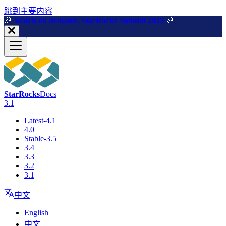
跳到主要内容
🎉️
Watch on demand: StarRocks Summit 2025
🎉️
StarRocks
Docs
3.1
Latest-4.1
4.0
Stable-3.5
3.4
3.3
3.2
3.1
中文
English
中文