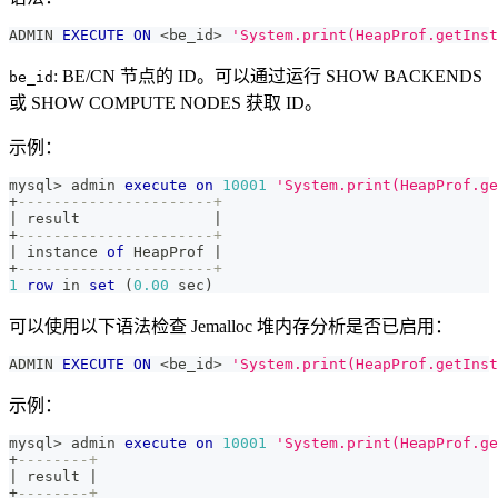
ADMIN 
EXECUTE
ON
<
be_id
>
'System.print(HeapProf.getIns
: BE/CN 节点的 ID。可以通过运行 SHOW BACKENDS
be_id
或 SHOW COMPUTE NODES 获取 ID。
示例：
mysql
>
 admin 
execute
on
10001
'System.print(HeapProf.ge
+
----------------------+
|
 result               
|
+
----------------------+
|
 instance 
of
 HeapProf 
|
+
----------------------+
1
row
in
set
(
0.00
 sec
)
可以使用以下语法检查 Jemalloc 堆内存分析是否已启用：
ADMIN 
EXECUTE
ON
<
be_id
>
'System.print(HeapProf.getInst
示例：
mysql
>
 admin 
execute
on
10001
'System.print(HeapProf.ge
+
--------+
|
 result 
|
+
--------+