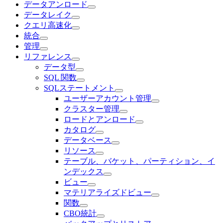
データアンロード
データレイク
クエリ高速化
統合
管理
リファレンス
データ型
SQL 関数
SQLステートメント
ユーザーアカウント管理
クラスター管理
ロードとアンロード
カタログ
データベース
リソース
テーブル、バケット、パーティション、イ
ンデックス
ビュー
マテリアライズドビュー
関数
CBO統計