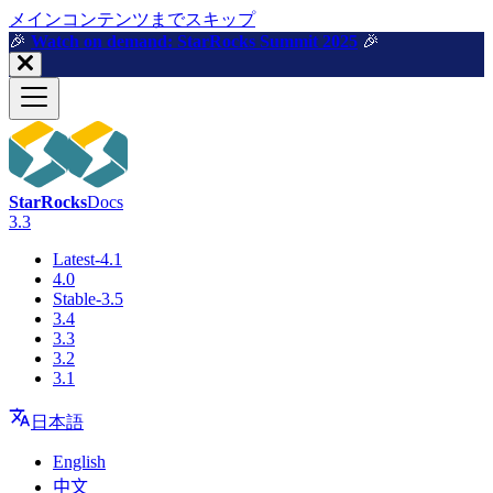
メインコンテンツまでスキップ
🎉️
Watch on demand: StarRocks Summit 2025
🎉️
StarRocks
Docs
3.3
Latest-4.1
4.0
Stable-3.5
3.4
3.3
3.2
3.1
日本語
English
中文