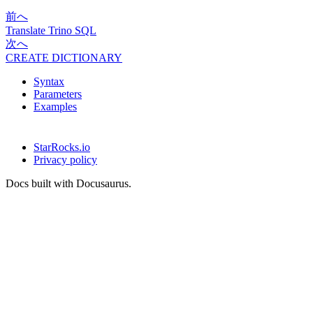
前へ
Translate Trino SQL
次へ
CREATE DICTIONARY
Syntax
Parameters
Examples
StarRocks.io
Privacy policy
Docs built with Docusaurus.