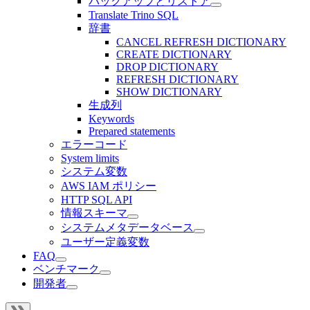
バックアップとリストア
Translate Trino SQL
辞書
CANCEL REFRESH DICTIONARY
CREATE DICTIONARY
DROP DICTIONARY
REFRESH DICTIONARY
SHOW DICTIONARY
生成列
Keywords
Prepared statements
エラーコード
System limits
システム変数
AWS IAM ポリシー
HTTP SQL API
情報スキーマ
システムメタデータベース
ユーザー定義変数
FAQ
ベンチマーク
開発者