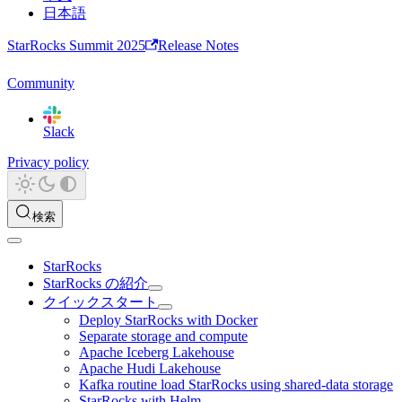
日本語
StarRocks Summit 2025
Release Notes
Community
Slack
Privacy policy
検索
StarRocks
StarRocks の紹介
クイックスタート
Deploy StarRocks with Docker
Separate storage and compute
Apache Iceberg Lakehouse
Apache Hudi Lakehouse
Kafka routine load StarRocks using shared-data storage
StarRocks with Helm