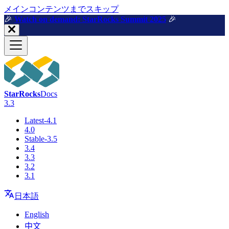
メインコンテンツまでスキップ
🎉️
Watch on demand: StarRocks Summit 2025
🎉️
StarRocks
Docs
3.3
Latest-4.1
4.0
Stable-3.5
3.4
3.3
3.2
3.1
日本語
English
中文