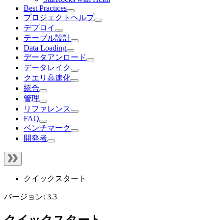
Best Practices
プロジェクトヘルプ
デプロイ
テーブル設計
Data Loading
データアンロード
データレイク
クエリ高速化
統合
管理
リファレンス
FAQ
ベンチマーク
開発者
クイックスタート
バージョン: 3.3
クイックスタート