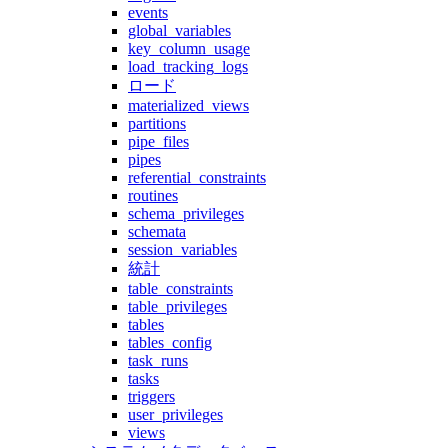
events
global_variables
key_column_usage
load_tracking_logs
ロード
materialized_views
partitions
pipe_files
pipes
referential_constraints
routines
schema_privileges
schemata
session_variables
統計
table_constraints
table_privileges
tables
tables_config
task_runs
tasks
triggers
user_privileges
views