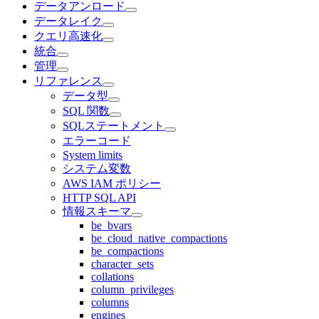
データアンロード
データレイク
クエリ高速化
統合
管理
リファレンス
データ型
SQL 関数
SQLステートメント
エラーコード
System limits
システム変数
AWS IAM ポリシー
HTTP SQL API
情報スキーマ
be_bvars
be_cloud_native_compactions
be_compactions
character_sets
collations
column_privileges
columns
engines