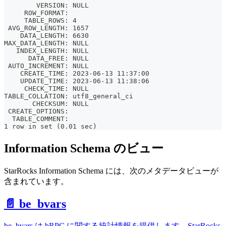
        VERSION: NULL
     ROW_FORMAT: 
     TABLE_ROWS: 4
 AVG_ROW_LENGTH: 1657
    DATA_LENGTH: 6630
MAX_DATA_LENGTH: NULL
   INDEX_LENGTH: NULL
      DATA_FREE: NULL
 AUTO_INCREMENT: NULL
    CREATE_TIME: 2023-06-13 11:37:00
    UPDATE_TIME: 2023-06-13 11:38:06
     CHECK_TIME: NULL
TABLE_COLLATION: utf8_general_ci
       CHECKSUM: NULL
 CREATE_OPTIONS: 
  TABLE_COMMENT: 
1 row in set (0.01 sec)
Information Schema のビュー
StarRocks Information Schema には、次のメタデータビューが
含まれています。
📄️ be_bvars
be_bvars は bRPC に関する統計情報を提供します。StarRocks