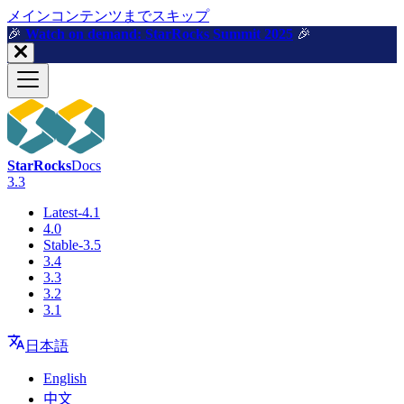
メインコンテンツまでスキップ
🎉️
Watch on demand: StarRocks Summit 2025
🎉️
StarRocks
Docs
3.3
Latest-4.1
4.0
Stable-3.5
3.4
3.3
3.2
3.1
日本語
English
中文