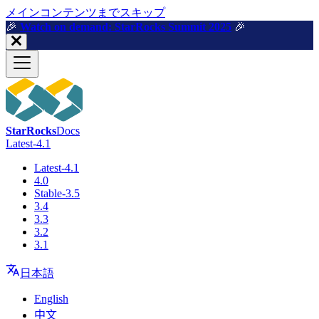
メインコンテンツまでスキップ
🎉️
Watch on demand: StarRocks Summit 2025
🎉️
StarRocks
Docs
Latest-4.1
Latest-4.1
4.0
Stable-3.5
3.4
3.3
3.2
3.1
日本語
English
中文