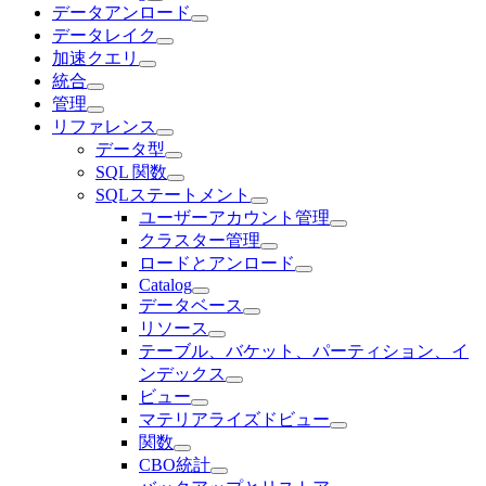
データアンロード
データレイク
加速クエリ
統合
管理
リファレンス
データ型
SQL 関数
SQLステートメント
ユーザーアカウント管理
クラスター管理
ロードとアンロード
Catalog
データベース
リソース
テーブル、バケット、パーティション、イ
ンデックス
ビュー
マテリアライズドビュー
関数
CBO統計