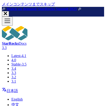
メインコンテンツまでスキップ
🎉️
Watch on demand: StarRocks Summit 2025
🎉️
StarRocks
Docs
3.3
Latest-4.1
4.0
Stable-3.5
3.4
3.3
3.2
3.1
日本語
English
中文