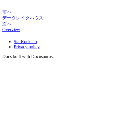
前へ
データレイクハウス
次へ
Overview
StarRocks.io
Privacy policy
Docs built with Docusaurus.