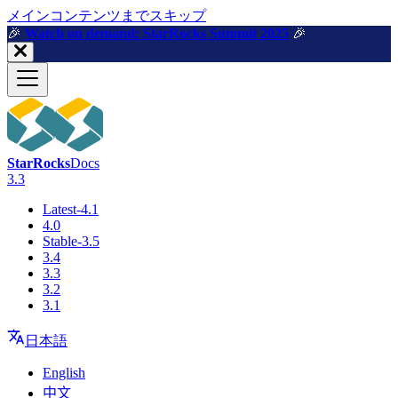
メインコンテンツまでスキップ
🎉️
Watch on demand: StarRocks Summit 2025
🎉️
StarRocks
Docs
3.3
Latest-4.1
4.0
Stable-3.5
3.4
3.3
3.2
3.1
日本語
English
中文