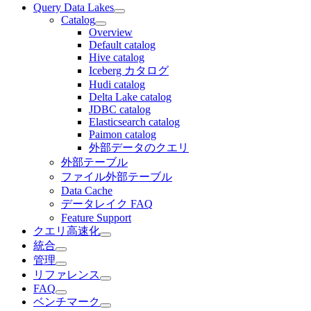
Query Data Lakes
Catalog
Overview
Default catalog
Hive catalog
Iceberg カタログ
Hudi catalog
Delta Lake catalog
JDBC catalog
Elasticsearch catalog
Paimon catalog
外部データのクエリ
外部テーブル
ファイル外部テーブル
Data Cache
データレイク FAQ
Feature Support
クエリ高速化
統合
管理
リファレンス
FAQ
ベンチマーク