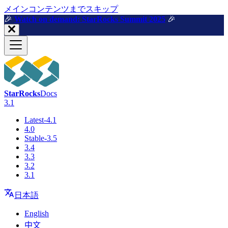
メインコンテンツまでスキップ
🎉️
Watch on demand: StarRocks Summit 2025
🎉️
StarRocks
Docs
3.1
Latest-4.1
4.0
Stable-3.5
3.4
3.3
3.2
3.1
日本語
English
中文