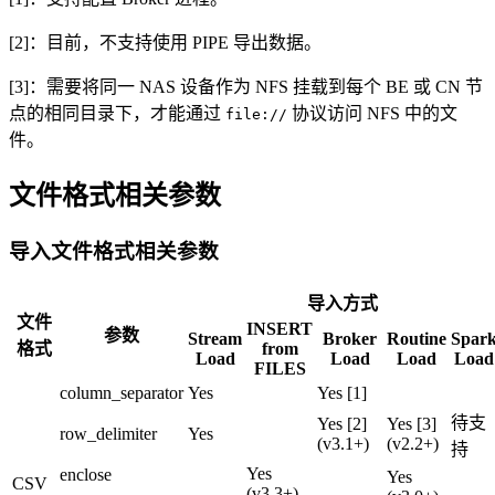
[2]：目前，不支持使用 PIPE 导出数据。
[3]：需要将同一 NAS 设备作为 NFS 挂载到每个 BE 或 CN 节
点的相同目录下，才能通过
协议访问 NFS 中的文
file://
件。
文件格式相关参数
导入文件格式相关参数
导入方式
文件
INSERT
参数
Stream
Broker
Routine
Spar
格式
from
Load
Load
Load
Load
FILES
column_separator
Yes
Yes [1]
待支
Yes [2]
Yes [3]
row_delimiter
Yes
(v3.1+)
(v2.2+)
持
Yes
enclose
Yes
CSV
(v3.3+)