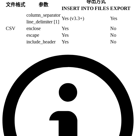
导出方式
文件格式
参数
INSERT INTO FILES
EXPORT
column_separator
Yes (v3.3+)
Yes
line_delimiter [1]
CSV
enclose
Yes
No
escape
Yes
No
include_header
Yes
No