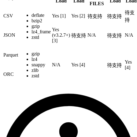
Load
Load
Load
Load
FILES
待支
deflate
CSV
Yes [1]
Yes [2]
待支持
待支持
持
bzip2
gzip
Yes
lz4_frame
JSON
(v3.2.7+)
N/A
N/A
待支持
待支持
zstd
[3]
gzip
Parquet
lz4
Yes
snappy
N/A
Yes [4]
待支持
[4]
zlib
ORC
zstd