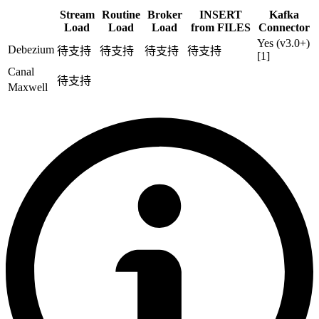
Stream
Routine
Broker
INSERT
Kafka
Load
Load
Load
from FILES
Connector
Yes (v3.0+)
Debezium
待支持
待支持
待支持
待支持
[1]
Canal
待支持
Maxwell