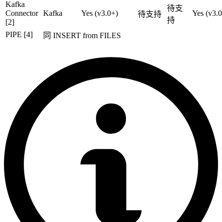
Kafka
待支
Connector
Kafka
Yes (v3.0+)
Yes (v3.
待支持
持
[2]
PIPE [4]
同 INSERT from FILES