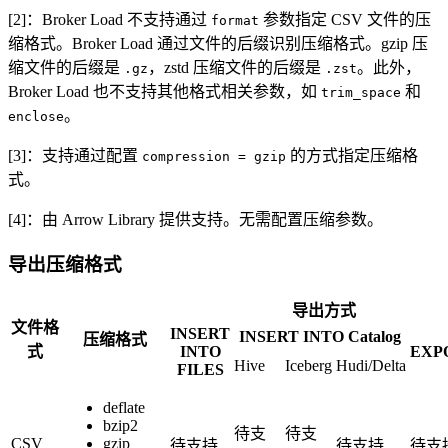
[2]：Broker Load 不支持通过
参数指定 CSV 文件的压
format
缩格式。Broker Load 通过文件的后缀识别压缩格式。gzip 压
缩文件的后缀是
，zstd 压缩文件的后缀是
。此外，
.gz
.zst
Broker Load 也不支持其他格式相关参数，如
和
trim_space
。
enclose
[3]：支持通过配置
的方式指定压缩格
compression = gzip
式。
[4]：由 Arrow Library 提供支持。无需配置压缩参数。
导出压缩格式
导出方式
文件格
INSERT
INSERT INTO Catalog
压缩格式
式
INTO
EXP
Hive
Iceberg
Hudi/Delta
FILES
deflate
bzip2
待支
待支
CSV
gzip
待支持
待支持
待支