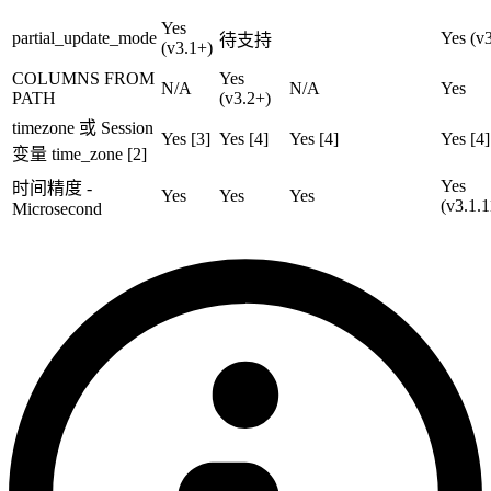
Yes
partial_update_mode
Yes (v
待支持
(v3.1+)
COLUMNS FROM
Yes
N/A
N/A
Yes
PATH
(v3.2+)
timezone 或 Session
Yes [3]
Yes [4]
Yes [4]
Yes [4]
变量 time_zone [2]
Yes
时间精度 -
Yes
Yes
Yes
(v3.1.
Microsecond