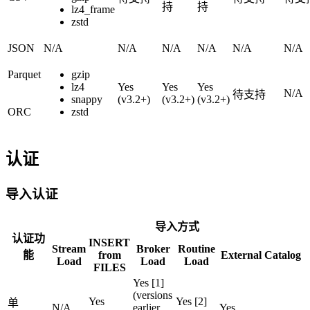
持
持
lz4_frame
zstd
JSON
N/A
N/A
N/A
N/A
N/A
N/A
Parquet
gzip
lz4
Yes
Yes
Yes
N/A
待支持
snappy
(v3.2+)
(v3.2+)
(v3.2+)
ORC
zstd
认证
导入认证
导入方式
认证功
INSERT
Stream
Broker
Routine
能
from
External Catalog
Load
Load
Load
FILES
Yes [1]
(versions
Yes
Yes [2]
单
N/A
earlier
Yes