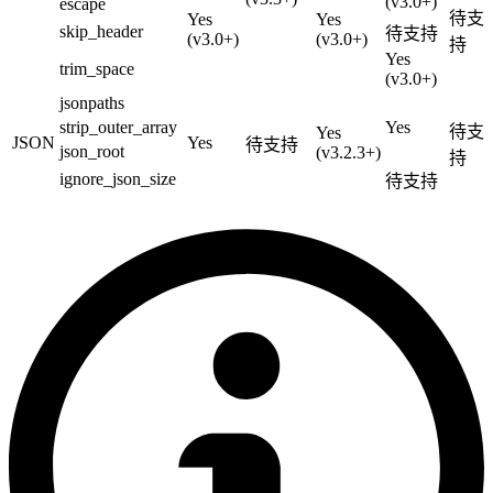
(v3.0+)
escape
待支
Yes
Yes
skip_header
待支持
(v3.0+)
(v3.0+)
持
Yes
trim_space
(v3.0+)
jsonpaths
strip_outer_array
Yes
待支
Yes
JSON
Yes
待支持
json_root
(v3.2.3+)
持
ignore_json_size
待支持