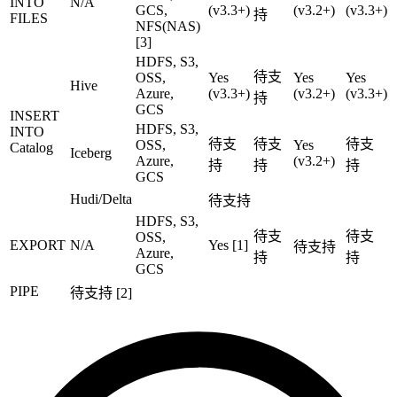
INTO
N/A
GCS,
(v3.3+)
(v3.2+)
(v3.3+)
持
FILES
NFS(NAS)
[3]
HDFS, S3,
待支
OSS,
Yes
Yes
Yes
Hive
Azure,
(v3.3+)
(v3.2+)
(v3.3+)
持
GCS
INSERT
HDFS, S3,
INTO
待支
待支
待支
OSS,
Yes
Catalog
Iceberg
Azure,
(v3.2+)
持
持
持
GCS
Hudi/Delta
待支持
HDFS, S3,
待支
待支
OSS,
EXPORT
N/A
Yes [1]
待支持
Azure,
持
持
GCS
PIPE
待支持 [2]