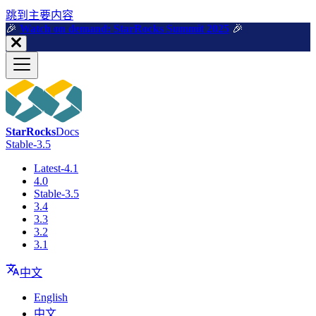
跳到主要内容
🎉️
Watch on demand: StarRocks Summit 2025
🎉️
StarRocks
Docs
Stable-3.5
Latest-4.1
4.0
Stable-3.5
3.4
3.3
3.2
3.1
中文
English
中文