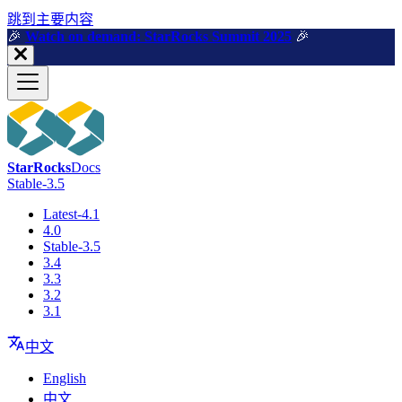
跳到主要内容
🎉️
Watch on demand: StarRocks Summit 2025
🎉️
StarRocks
Docs
Stable-3.5
Latest-4.1
4.0
Stable-3.5
3.4
3.3
3.2
3.1
中文
English
中文