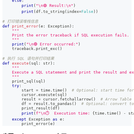
else
:
print
(
"\n🟢 Result:\n"
)
print
(
df
.
to_string
(
index
=
False
)
)
# 打印错误堆栈信息
def
print_error
(
e
:
 Exception
)
:
"""
    Print the error traceback if SQL execution fails.
    """
print
(
"\n🔴 Error occurred:"
)
    traceback
.
print_exc
(
)
# 执行 SQL 语句并打印结果
def
execute
(
sql
:
str
)
:
"""
    Execute a SQL statement and print the result and ex
    """
    print_sql
(
sql
)
try
:
        start 
=
 time
.
time
(
)
# Optional: start time for
        cursor
.
execute
(
sql
)
        result 
=
 cursor
.
fetchallarrow
(
)
# Arrow Table
        df 
=
 result
.
to_pandas
(
)
# Optional: convert to
        print_result
(
df
)
print
(
f"\n⏱️  Execution time: 
{
time
.
time
(
)
-
 st
except
 Exception 
as
 e
:
        print_error
(
e
)