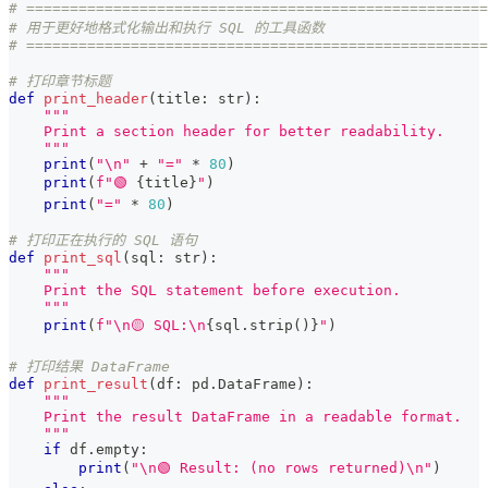
# =====================================================
# 用于更好地格式化输出和执行 SQL 的工具函数
# =====================================================
# 打印章节标题
def
print_header
(
title
:
str
)
:
"""
    Print a section header for better readability.
    """
print
(
"\n"
+
"="
*
80
)
print
(
f"🟢 
{
title
}
"
)
print
(
"="
*
80
)
# 打印正在执行的 SQL 语句
def
print_sql
(
sql
:
str
)
:
"""
    Print the SQL statement before execution.
    """
print
(
f"\n🟡 SQL:\n
{
sql
.
strip
(
)
}
"
)
# 打印结果 DataFrame
def
print_result
(
df
:
 pd
.
DataFrame
)
:
"""
    Print the result DataFrame in a readable format.
    """
if
 df
.
empty
:
print
(
"\n🟢 Result: (no rows returned)\n"
)