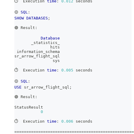
⏱️  Execution 
time
: 
0.012
 seconds
🟡 
SQL
:
SHOW
DATABASES
;
🟢 Result:
Database
       _statistics_
               hits
 information_schema
sr_arrow_flight_sql
                sys
⏱️  Execution 
time
: 
0.005
 seconds
🟡 
SQL
:
USE
 sr_arrow_flight_sql
;
🟢 Result:
StatusResult
0
⏱️  Execution 
time
: 
0.006
 seconds
=
=
=
=
=
=
=
=
=
=
=
=
=
=
=
=
=
=
=
=
=
=
=
=
=
=
=
=
=
=
=
=
=
=
=
=
=
=
=
=
=
=
=
=
=
=
=
=
=
=