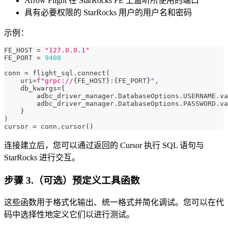
Arrow Flight 在 StarRocks FE 上监听所使用的端口
具有必要权限的 StarRocks 用户的用户名和密码
示例：
FE_HOST 
=
"127.0.0.1"
FE_PORT 
=
9408
conn 
=
 flight_sql
.
connect
(
    uri
=
f"grpc://
{
FE_HOST
}
:
{
FE_PORT
}
"
,
    db_kwargs
=
{
        adbc_driver_manager
.
DatabaseOptions
.
USERNAME
.
va
        adbc_driver_manager
.
DatabaseOptions
.
PASSWORD
.
va
}
)
cursor 
=
 conn
.
cursor
(
)
连接建立后，您可以通过返回的 Cursor 执行 SQL 语句与
StarRocks 进行交互。
步骤 3.（可选）预定义工具函数
这些函数用于格式化输出、统一格式并简化调试。您可以在代
码中选择性地定义它们以进行测试。