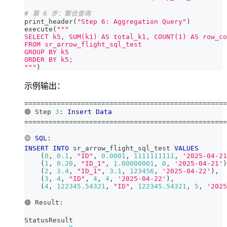
# 第 6 步：聚合查询
print_header
(
"Step 6: Aggregation Query"
)
execute
(
"""
SELECT k5, SUM(k1) AS total_k1, COUNT(1) AS row_co
FROM sr_arrow_flight_sql_test
GROUP BY k5
ORDER BY k5;
"""
)
示例输出：
=
=
=
=
=
=
=
=
=
=
=
=
=
=
=
=
=
=
=
=
=
=
=
=
=
=
=
=
=
=
=
=
=
=
=
=
=
=
=
=
=
=
=
=
=
=
=
=
=
=
🟢 Step 
3
: 
Insert
Data
=
=
=
=
=
=
=
=
=
=
=
=
=
=
=
=
=
=
=
=
=
=
=
=
=
=
=
=
=
=
=
=
=
=
=
=
=
=
=
=
=
=
=
=
=
=
=
=
=
=
🟡 
SQL
:
INSERT
INTO
 sr_arrow_flight_sql_test 
VALUES
(
0
,
0.1
,
"ID"
,
0.0001
,
1111111111
,
'2025-04-21
(
1
,
0.20
,
"ID_1"
,
1.00000001
,
0
,
'2025-04-21'
)
(
2
,
3.4
,
"ID_1"
,
3.1
,
123456
,
'2025-04-22'
)
,
(
3
,
4
,
"ID"
,
4
,
4
,
'2025-04-22'
)
,
(
4
,
122345.54321
,
"ID"
,
122345.54321
,
5
,
'2025
🟢 Result:
StatusResult