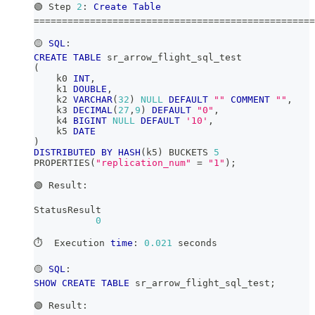
🟢 Step 
2
: 
Create
Table
=
=
=
=
=
=
=
=
=
=
=
=
=
=
=
=
=
=
=
=
=
=
=
=
=
=
=
=
=
=
=
=
=
=
=
=
=
=
=
=
=
=
=
=
=
=
=
=
=
=
🟡 
SQL
:
CREATE
TABLE
 sr_arrow_flight_sql_test
(
    k0 
INT
,
    k1 
DOUBLE
,
    k2 
VARCHAR
(
32
)
NULL
DEFAULT
""
COMMENT
""
,
    k3 
DECIMAL
(
27
,
9
)
DEFAULT
"0"
,
    k4 
BIGINT
NULL
DEFAULT
'10'
,
    k5 
DATE
)
DISTRIBUTED
BY
HASH
(
k5
)
 BUCKETS 
5
PROPERTIES
(
"replication_num"
=
"1"
)
;
🟢 Result:
StatusResult
0
⏱️  Execution 
time
: 
0.021
 seconds
🟡 
SQL
:
SHOW
CREATE
TABLE
 sr_arrow_flight_sql_test
;
🟢 Result: