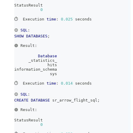
StatusResult
0
⏱️  Execution 
time
: 
0.025
 seconds
🟡 
SQL
:
SHOW
DATABASES
;
🟢 Result:
Database
      _statistics_
              hits
information_schema
               sys
⏱️  Execution 
time
: 
0.014
 seconds
🟡 
SQL
:
CREATE
DATABASE
 sr_arrow_flight_sql
;
🟢 Result:
StatusResult
0