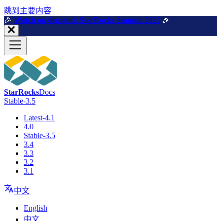
跳到主要内容
🎉️
Watch on demand: StarRocks Summit 2025
🎉️
StarRocks
Docs
Stable-3.5
Latest-4.1
4.0
Stable-3.5
3.4
3.3
3.2
3.1
中文
English
中文