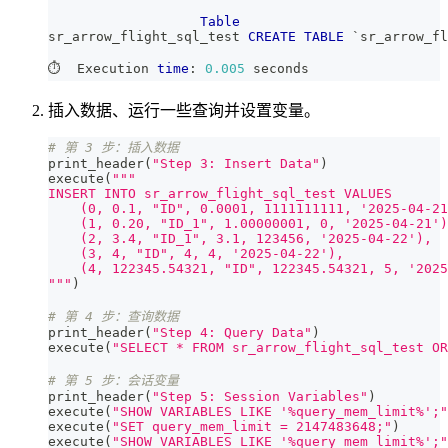
Table
sr_arrow_flight_sql_test 
CREATE
TABLE
`
sr_arrow_fl
⏱️  Execution 
time
: 
0.005
 seconds
插入数据、运行一些查询并设置变量。
# 第 3 步：插入数据
print_header
(
"Step 3: Insert Data"
)
execute
(
"""
INSERT INTO sr_arrow_flight_sql_test VALUES
    (0, 0.1, "ID", 0.0001, 1111111111, '2025-04-21
    (1, 0.20, "ID_1", 1.00000001, 0, '2025-04-21')
    (2, 3.4, "ID_1", 3.1, 123456, '2025-04-22'),
    (3, 4, "ID", 4, 4, '2025-04-22'),
    (4, 122345.54321, "ID", 122345.54321, 5, '2025
"""
)
# 第 4 步：查询数据
print_header
(
"Step 4: Query Data"
)
execute
(
"SELECT * FROM sr_arrow_flight_sql_test OR
# 第 5 步：会话变量
print_header
(
"Step 5: Session Variables"
)
execute
(
"SHOW VARIABLES LIKE '%query_mem_limit%';"
execute
(
"SET query_mem_limit = 2147483648;"
)
execute
(
"SHOW VARIABLES LIKE '%query_mem_limit%';"