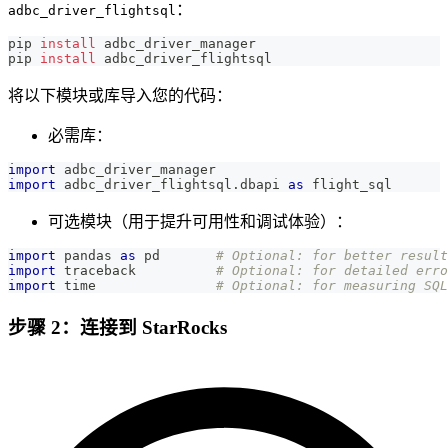
：
adbc_driver_flightsql
pip 
install
 adbc_driver_manager
pip 
install
 adbc_driver_flightsql
将以下模块或库导入您的代码：
必需库：
import
 adbc_driver_manager
import
 adbc_driver_flightsql
.
dbapi 
as
 flight_sql
可选模块（用于提升可用性和调试体验）：
import
 pandas 
as
 pd       
# Optional: for better result
import
 traceback          
# Optional: for detailed erro
import
 time               
# Optional: for measuring SQL
步骤 2：连接到 StarRocks