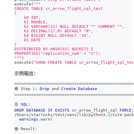
execute
(
"""
CREATE TABLE sr_arrow_flight_sql_test
(
    k0 INT,
    k1 DOUBLE,
    k2 VARCHAR(32) NULL DEFAULT "" COMMENT "",
    k3 DECIMAL(27,9) DEFAULT "0",
    k4 BIGINT NULL DEFAULT '10',
    k5 DATE
)
DISTRIBUTED BY HASH(k5) BUCKETS 5
PROPERTIES("replication_num" = "1");
"""
)
execute
(
"SHOW CREATE TABLE sr_arrow_flight_sql_tes
示例输出：
=
=
=
=
=
=
=
=
=
=
=
=
=
=
=
=
=
=
=
=
=
=
=
=
=
=
=
=
=
=
=
=
=
=
=
=
=
=
=
=
=
=
=
=
=
=
=
=
=
=
🟢 Step 
1
: 
Drop
and
Create
Database
=
=
=
=
=
=
=
=
=
=
=
=
=
=
=
=
=
=
=
=
=
=
=
=
=
=
=
=
=
=
=
=
=
=
=
=
=
=
=
=
=
=
=
=
=
=
=
=
=
=
🟡 
SQL
:
DROP
DATABASE
IF
EXISTS
 sr_arrow_flight_sql 
FORCE
;
/
Users
/
starrocks
/
test
/
venv
/
lib
/
python3
.
9
/
site
-
pack
warnings
.
warn
(
🟢 Result: