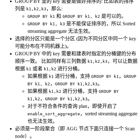
GROUP BY 里的 key 需要是做好排序的: 比如表的排序
列是
，那么:
k1,k2,k3
和
是可以的。
GROUP BY k1
GROUP BY k1, k2
是不能保证排序的，所以 Sorted
GROUP BY k1, k3
streaming aggregate 无法生效。
选择的分区只能是一个分区 (因为不同分区中同一个 key
可能分布在不同机器上)。
GROUP BY 中的 key 需要和建表时指定的分桶键的分布
顺序一致。 比如同样有三列数据
，可以让数据
k1,k2,k3
根据
或者
进行分桶。
k1
k1,k2
如果根据
进行分桶，支持
，
k1
GROUP BY k1
GROUP
，
。
BY k1, k2
GROUP BY k1,k2,k3
如果根据
进行分桶，支持
k1,k2
GROUP BY
，
。
k1,k2
GROUP BY k1,k2,k3
对于不符合条件的查询 plan，即使开启了
，sorted streaming aggregate
enable_sort_aggregate
也无法生效。
必须是一阶段聚合（即 AGG 节点下面只连接一个 Scan
node）。