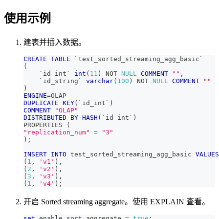
使用示例
建表并插入数据。
CREATE
TABLE
`
test_sorted_streaming_agg_basic
`
(
`
id_int
`
int
(
11
)
NOT
NULL
COMMENT
""
,
`
id_string
`
varchar
(
100
)
NOT
NULL
COMMENT
""
)
ENGINE
=
OLAP 
DUPLICATE
KEY
(
`
id_int
`
)
COMMENT
"OLAP"
DISTRIBUTED
BY
HASH
(
`
id_int
`
)
PROPERTIES 
(
"replication_num"
=
"3"
)
;
INSERT
INTO
 test_sorted_streaming_agg_basic 
VALUES
(
1
,
'v1'
)
,
(
2
,
'v2'
)
,
(
3
,
'v3'
)
,
(
1
,
'v4'
)
;
开启 Sorted streaming aggregate。使用 EXPLAIN 查看。
set
 enable_sort_aggregate 
=
true
;