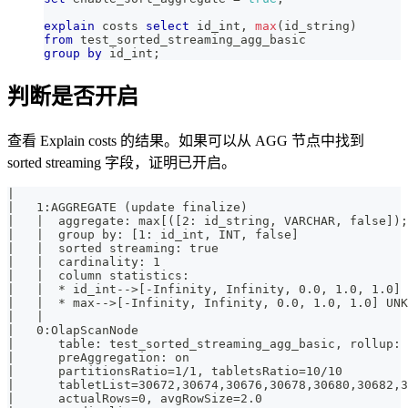
explain
 costs 
select
 id_int
,
max
(
id_string
)
from
 test_sorted_streaming_agg_basic
group
by
 id_int
;
判断是否开启
查看 Explain costs 的结果。如果可以从 AGG 节点中找到
sorted streaming 字段，证明已开启。
|                                                      
|   1:AGGREGATE (update finalize)                      
|   |  aggregate: max[([2: id_string, VARCHAR, false]);
|   |  group by: [1: id_int, INT, false]               
|   |  sorted streaming: true                          
|   |  cardinality: 1                                  
|   |  column statistics:                              
|   |  * id_int-->[-Infinity, Infinity, 0.0, 1.0, 1.0] 
|   |  * max-->[-Infinity, Infinity, 0.0, 1.0, 1.0] UNK
|   |                                                  
|   0:OlapScanNode                                     
|      table: test_sorted_streaming_agg_basic, rollup: 
|      preAggregation: on                              
|      partitionsRatio=1/1, tabletsRatio=10/10         
|      tabletList=30672,30674,30676,30678,30680,30682,3
|      actualRows=0, avgRowSize=2.0                    