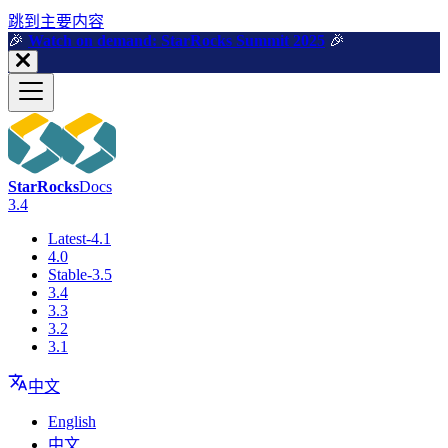
跳到主要内容
🎉️
Watch on demand: StarRocks Summit 2025
🎉️
StarRocks
Docs
3.4
Latest-4.1
4.0
Stable-3.5
3.4
3.3
3.2
3.1
中文
English
中文