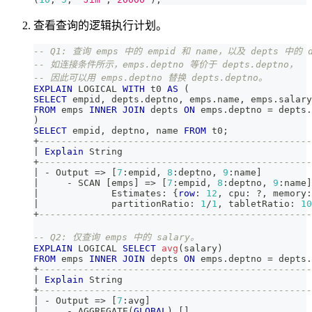
查看查询的逻辑执行计划。
-- Q1: 查询 emps 中的 empid 和 name，以及 depts 中的 
-- 如连接条件所示，emps.deptno 等价于 depts.deptno，
-- 因此可以用 emps.deptno 替换 depts.deptno。
EXPLAIN
 LOGICAL 
WITH
 t0 
AS
(
SELECT
 empid
,
 depts
.
deptno
,
 emps
.
name
,
 emps
.
salary
FROM
 emps 
INNER
JOIN
 depts 
ON
 emps
.
deptno 
=
 depts
.
)
SELECT
 empid
,
 deptno
,
 name 
FROM
 t0
;
+
-------------------------------------------------
|
Explain
 String                                  
+
-------------------------------------------------
|
-
 Output 
=
>
[
7
:empid
,
8
:deptno
,
9
:name
]
|
-
 SCAN 
[
emps
]
=
>
[
7
:empid
,
8
:deptno
,
9
:name
]
|
             Estimates: {
row
: 
12
,
 cpu: ?
,
 memory:
|
             partitionRatio: 
1
/
1
,
 tabletRatio: 
10
+
-------------------------------------------------
-- Q2: 仅查询 emps 中的 salary。
EXPLAIN
 LOGICAL 
SELECT
avg
(
salary
)
FROM
 emps 
INNER
JOIN
 depts 
ON
 emps
.
deptno 
=
 depts
.
+
-------------------------------------------------
|
Explain
 String                                  
+
-------------------------------------------------
|
-
 Output 
=
>
[
7
:avg
]
|
-
 AGGREGATE
(
GLOBAL
)
[
]