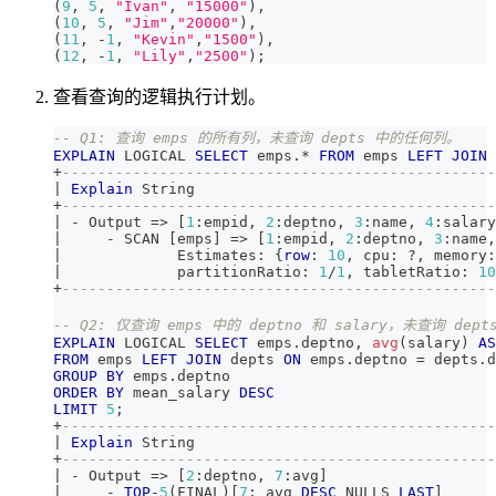
(
9
,
5
,
"Ivan"
,
"15000"
)
,
(
10
,
5
,
"Jim"
,
"20000"
)
,
(
11
,
-
1
,
"Kevin"
,
"1500"
)
,
(
12
,
-
1
,
"Lily"
,
"2500"
)
;
查看查询的逻辑执行计划。
-- Q1: 查询 emps 的所有列，未查询 depts 中的任何列。
EXPLAIN
 LOGICAL 
SELECT
 emps
.
*
FROM
 emps 
LEFT
JOIN
 
+
-------------------------------------------------
|
Explain
 String                                  
+
-------------------------------------------------
|
-
 Output 
=
>
[
1
:empid
,
2
:deptno
,
3
:name
,
4
:salary
|
-
 SCAN 
[
emps
]
=
>
[
1
:empid
,
2
:deptno
,
3
:name
,
|
             Estimates: {
row
: 
10
,
 cpu: ?
,
 memory:
|
             partitionRatio: 
1
/
1
,
 tabletRatio: 
10
+
-------------------------------------------------
-- Q2: 仅查询 emps 中的 deptno 和 salary，未查询 de
EXPLAIN
 LOGICAL 
SELECT
 emps
.
deptno
,
avg
(
salary
)
AS
FROM
 emps 
LEFT
JOIN
 depts 
ON
 emps
.
deptno 
=
 depts
.
d
GROUP
BY
 emps
.
deptno 
ORDER
BY
 mean_salary 
DESC
LIMIT
5
;
+
-------------------------------------------------
|
Explain
 String                                  
+
-------------------------------------------------
|
-
 Output 
=
>
[
2
:deptno
,
7
:avg
]
|
-
TOP
-
5
(
FINAL
)
[
7
: avg 
DESC
 NULLS 
LAST
]