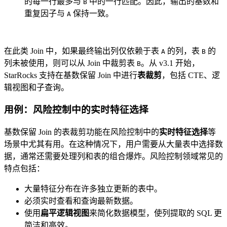
的每一行最多与
中的一行匹配。因此，输出的基数和
B
重复因子与
保持一致。
A
在此类 Join 中，如果最终输出列仅依赖于表
的列，表
的
A
B
列未被使用，则可以从 Join 中裁剪表
。从 v3.1 开始，
B
StarRocks 支持在基数保留 Join 中进行
表裁剪
，包括 CTE、逻
辑视图和子查询。
用例：风险控制中的实时特征选择
基数保留 Join 的表裁剪功能在风险控制中的
实时特征选择
等
场景中尤其有用。在这种情况下，用户需要从大量表中选择数
据，通常还需要处理列和表的组合爆炸。风险控制领域常见的
特点包括：
大量特征分布在许多独立更新的表中。
必须实时查看和查询最新数据。
使用
扁平逻辑视图
来简化数据模型，使列提取的 SQL 更
简洁和高效。