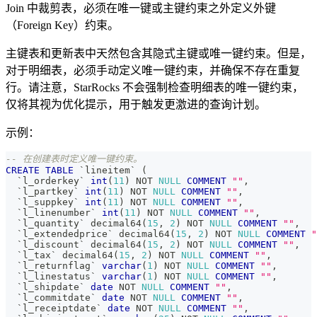
Join 中裁剪表，必须在唯一键或主键约束之外定义外键
（Foreign Key）约束。
主键表和更新表中天然包含其隐式主键或唯一键约束。但是，
对于明细表，必须手动定义唯一键约束，并确保不存在重复
行。请注意，StarRocks 不会强制检查明细表的唯一键约束，
仅将其视为优化提示，用于触发更激进的查询计划。
示例：
-- 在创建表时定义唯一键约束。
CREATE
TABLE
`
lineitem
`
(
`
l_orderkey
`
int
(
11
)
NOT
NULL
COMMENT
""
,
`
l_partkey
`
int
(
11
)
NOT
NULL
COMMENT
""
,
`
l_suppkey
`
int
(
11
)
NOT
NULL
COMMENT
""
,
`
l_linenumber
`
int
(
11
)
NOT
NULL
COMMENT
""
,
`
l_quantity
`
 decimal64
(
15
,
2
)
NOT
NULL
COMMENT
""
,
`
l_extendedprice
`
 decimal64
(
15
,
2
)
NOT
NULL
COMMENT
"
`
l_discount
`
 decimal64
(
15
,
2
)
NOT
NULL
COMMENT
""
,
`
l_tax
`
 decimal64
(
15
,
2
)
NOT
NULL
COMMENT
""
,
`
l_returnflag
`
varchar
(
1
)
NOT
NULL
COMMENT
""
,
`
l_linestatus
`
varchar
(
1
)
NOT
NULL
COMMENT
""
,
`
l_shipdate
`
date
NOT
NULL
COMMENT
""
,
`
l_commitdate
`
date
NOT
NULL
COMMENT
""
,
`
l_receiptdate
`
date
NOT
NULL
COMMENT
""
,