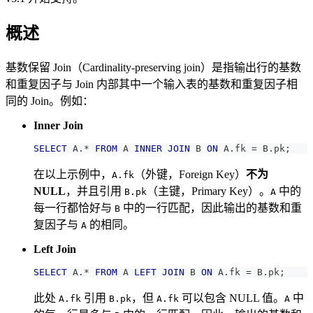
概述
基数保留 Join（Cardinality-preserving join）是指输出行的基数
和重复因子与 Join 内部其中一个输入表的基数和重复因子相
同的 Join。例如：
Inner Join
SELECT
 A
.
*
FROM
 A 
INNER
JOIN
 B 
ON
 A
.
fk 
=
 B
.
pk
;
在以上示例中，
（外键，Foreign Key）
不为
A.fk
NULL
，并且引用
（主键，Primary Key）。
中的
B.pk
A
每一行都恰好与
中的一行匹配，因此输出的基数和重
B
复因子与
的相同。
A
Left Join
SELECT
 A
.
*
FROM
 A 
LEFT
JOIN
 B 
ON
 A
.
fk 
=
 B
.
pk
;
此处
引用
，但
可以包含 NULL 值。
中
A.fk
B.pk
A.fk
A