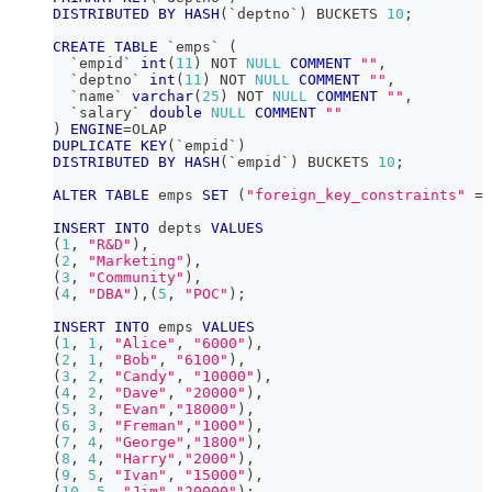
DISTRIBUTED
BY
HASH
(
`
deptno
`
)
 BUCKETS 
10
;
CREATE
TABLE
`
emps
`
(
`
empid
`
int
(
11
)
NOT
NULL
COMMENT
""
,
`
deptno
`
int
(
11
)
NOT
NULL
COMMENT
""
,
`
name
`
varchar
(
25
)
NOT
NULL
COMMENT
""
,
`
salary
`
double
NULL
COMMENT
""
)
ENGINE
=
OLAP
DUPLICATE
KEY
(
`
empid
`
)
DISTRIBUTED
BY
HASH
(
`
empid
`
)
 BUCKETS 
10
;
ALTER
TABLE
 emps 
SET
(
"foreign_key_constraints"
=
INSERT
INTO
 depts 
VALUES
(
1
,
"R&D"
)
,
(
2
,
"Marketing"
)
,
(
3
,
"Community"
)
,
(
4
,
"DBA"
)
,
(
5
,
"POC"
)
;
INSERT
INTO
 emps 
VALUES
(
1
,
1
,
"Alice"
,
"6000"
)
,
(
2
,
1
,
"Bob"
,
"6100"
)
,
(
3
,
2
,
"Candy"
,
"10000"
)
,
(
4
,
2
,
"Dave"
,
"20000"
)
,
(
5
,
3
,
"Evan"
,
"18000"
)
,
(
6
,
3
,
"Freman"
,
"1000"
)
,
(
7
,
4
,
"George"
,
"1800"
)
,
(
8
,
4
,
"Harry"
,
"2000"
)
,
(
9
,
5
,
"Ivan"
,
"15000"
)
,
(
10
,
5
,
"Jim"
,
"20000"
)
;