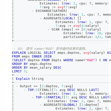
|
             Estimates: {
row
: 
1
,
 cpu: ?
,
 memory: 
|
7
:avg :
=
avg
(
7
:avg
)
|
-
 EXCHANGE
(
GATHER
)
|
                 Estimates: {
row
: 
1
,
 cpu: ?
,
 memo
|
-
 AGGREGATE
(
LOCAL
)
[
]
|
                     Estimates: {
row
: 
1
,
 cpu: ?
,
 
|
7
:avg :
=
avg
(
4
:salary
)
|
-
 SCAN 
[
emps
]
=
>
[
4
:salary
]
|
                         Estimates: {
row
: 
10
,
 cpu
|
                         partitionRatio: 
1
/
1
,
 tab
+
-------------------------------------------------
-- Q3: 谓词 name="R&D" 影响最终结果的基数。
EXPLAIN
 LOGICAL 
SELECT
 emps
.
deptno
,
avg
(
salary
)
AS
FROM
 emps 
INNER
JOIN
(
SELECT
 deptno 
FROM
 depts 
WHERE
 name
=
"R&D"
)
 t 
ON
 e
GROUP
BY
 emps
.
deptno
ORDER
BY
 mean_salary 
DESC
LIMIT
5
;
+
-------------------------------------------------
|
Explain
 String                                  
+
-------------------------------------------------
|
-
 Output 
=
>
[
2
:deptno
,
7
:avg
]
|
-
TOP
-
5
(
FINAL
)
[
7
: avg 
DESC
 NULLS 
LAST
]
|
             Estimates: {
row
: 
2
,
 cpu: ?
,
 memory: 
|
-
TOP
-
5
(
PARTIAL
)
[
7
: avg 
DESC
 NULLS 
LAST
]
|
                 Estimates: {
row
: 
2
,
 cpu: ?
,
 memo
|
-
 AGGREGATE
(
GLOBAL
)
[
2
:deptno
]
|
                     Estimates: {
row
: 
2
,
 cpu: ?
,
 