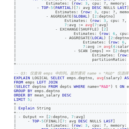
|
             Estimates: {
row
: 
3
,
 cpu: ?
,
 memory: 
|
-
TOP
-
5
(
PARTIAL
)
[
7
: avg 
DESC
 NULLS 
LAST
]
|
                 Estimates: {
row
: 
3
,
 cpu: ?
,
 memo
|
-
 AGGREGATE
(
GLOBAL
)
[
2
:deptno
]
|
                     Estimates: {
row
: 
3
,
 cpu: ?
,
 
|
7
:avg :
=
avg
(
7
:avg
)
|
-
 EXCHANGE
(
SHUFFLE
)
[
2
]
|
                         Estimates: {
row
: 
6
,
 cpu:
|
-
 AGGREGATE
(
LOCAL
)
[
2
:deptno
|
                             Estimates: {
row
: 
6
,
 
|
7
:avg :
=
avg
(
4
:salar
|
-
 SCAN 
[
emps
]
=
>
[
2
:dept
|
                                 Estimates: {
row
:
|
                                 partitionRatio: 
+
-------------------------------------------------
-- Q3: 仅查询 emps 中的列。虽然谓词 name = "R&D" 仅
EXPLAIN
 LOGICAL 
SELECT
 emps
.
deptno
,
avg
(
salary
)
AS
FROM
 emps 
LEFT
JOIN
(
SELECT
 deptno 
FROM
 depts 
WHERE
 name
=
"R&D"
)
 t 
ON
 e
GROUP
BY
 emps
.
deptno 
ORDER
BY
 mean_salary 
DESC
LIMIT
5
;
+
-------------------------------------------------
|
Explain
 String                                  
+
-------------------------------------------------
|
-
 Output 
=
>
[
2
:deptno
,
7
:avg
]
|
-
TOP
-
5
(
FINAL
)
[
7
: avg 
DESC
 NULLS 
LAST
]
|
             Estimates: {
row
: 
3
,
 cpu: ?
,
 memory: 