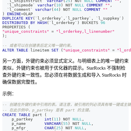
`
l_shipinstruct
`
varchar
(
25
)
NOT
NULL
COMMENT
""
,
`
l_shipmode
`
varchar
(
10
)
NOT
NULL
COMMENT
""
,
`
l_comment
`
varchar
(
44
)
NOT
NULL
COMMENT
""
)
ENGINE
=
OLAP 
DUPLICATE
KEY
(
`
l_orderkey
`
,
`
l_partkey
`
,
`
l_suppkey
`
)
DISTRIBUTED
BY
HASH
(
`
l_orderkey
`
)
 BUCKETS 
96
PROPERTIES 
(
"unique_constraints"
=
"l_orderkey,l_linenumber"
)
;
-- 或者可以在创建表后定义唯一键约束。
ALTER
TABLE
 lineitem 
SET
(
"unique_constraints"
=
"l_ord
另一方面，外键约束必须显式定义。与明细表上的唯一键约束
类似，外键约束也被用于优化器的提示。StarRocks 不强制检
查外键约束一致性。您必须在将数据生成和导入 StarRocks 时
确保数据完整性。
示例：
-- 创建在外键约束中引用的表。请注意，被引用的列必须具有唯一键或主
-- 在此示例中，p_partkey 是表 part 的主键。
CREATE
TABLE
 part 
(
    p_partkey     
int
(
11
)
NOT
NULL
,
    p_name        
VARCHAR
(
55
)
NOT
NULL
,
    p_mfgr        
CHAR
(
25
)
NOT
NULL
,