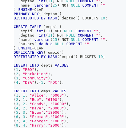
`
deptno
`
int
(
11
)
NOT
NULL
COMMENT
""
,
`
name
`
varchar
(
25
)
NOT
NULL
COMMENT
""
)
ENGINE
=
OLAP
PRIMARY
KEY
(
`
deptno
`
)
DISTRIBUTED
BY
HASH
(
`
deptno
`
)
 BUCKETS 
10
;
CREATE
TABLE
`
emps
`
(
`
empid
`
int
(
11
)
NOT
NULL
COMMENT
""
,
`
deptno
`
int
(
11
)
NOT
NULL
COMMENT
""
,
`
name
`
varchar
(
25
)
NOT
NULL
COMMENT
""
,
`
salary
`
double
NULL
COMMENT
""
)
ENGINE
=
OLAP
DUPLICATE
KEY
(
`
empid
`
)
DISTRIBUTED
BY
HASH
(
`
empid
`
)
 BUCKETS 
10
;
INSERT
INTO
 depts 
VALUES
(
1
,
"R&D"
)
,
(
2
,
"Marketing"
)
,
(
3
,
"Community"
)
,
(
4
,
"DBA"
)
,
(
5
,
"POC"
)
;
INSERT
INTO
 emps 
VALUES
(
1
,
1
,
"Alice"
,
"6000"
)
,
(
2
,
1
,
"Bob"
,
"6100"
)
,
(
3
,
2
,
"Candy"
,
"10000"
)
,
(
4
,
2
,
"Dave"
,
"20000"
)
,
(
5
,
3
,
"Evan"
,
"18000"
)
,
(
6
,
3
,
"Freman"
,
"1000"
)
,
(
7
,
4
,
"George"
,
"1800"
)
,
(
8
,
4
,
"Harry"
,
"2000"
)
,