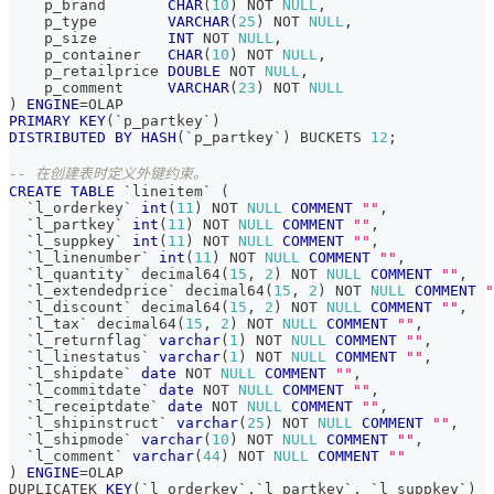
    p_brand       
CHAR
(
10
)
NOT
NULL
,
    p_type        
VARCHAR
(
25
)
NOT
NULL
,
    p_size        
INT
NOT
NULL
,
    p_container   
CHAR
(
10
)
NOT
NULL
,
    p_retailprice 
DOUBLE
NOT
NULL
,
    p_comment     
VARCHAR
(
23
)
NOT
NULL
)
ENGINE
=
OLAP
PRIMARY
KEY
(
`
p_partkey
`
)
DISTRIBUTED
BY
HASH
(
`
p_partkey
`
)
 BUCKETS 
12
;
-- 在创建表时定义外键约束。
CREATE
TABLE
`
lineitem
`
(
`
l_orderkey
`
int
(
11
)
NOT
NULL
COMMENT
""
,
`
l_partkey
`
int
(
11
)
NOT
NULL
COMMENT
""
,
`
l_suppkey
`
int
(
11
)
NOT
NULL
COMMENT
""
,
`
l_linenumber
`
int
(
11
)
NOT
NULL
COMMENT
""
,
`
l_quantity
`
 decimal64
(
15
,
2
)
NOT
NULL
COMMENT
""
,
`
l_extendedprice
`
 decimal64
(
15
,
2
)
NOT
NULL
COMMENT
"
`
l_discount
`
 decimal64
(
15
,
2
)
NOT
NULL
COMMENT
""
,
`
l_tax
`
 decimal64
(
15
,
2
)
NOT
NULL
COMMENT
""
,
`
l_returnflag
`
varchar
(
1
)
NOT
NULL
COMMENT
""
,
`
l_linestatus
`
varchar
(
1
)
NOT
NULL
COMMENT
""
,
`
l_shipdate
`
date
NOT
NULL
COMMENT
""
,
`
l_commitdate
`
date
NOT
NULL
COMMENT
""
,
`
l_receiptdate
`
date
NOT
NULL
COMMENT
""
,
`
l_shipinstruct
`
varchar
(
25
)
NOT
NULL
COMMENT
""
,
`
l_shipmode
`
varchar
(
10
)
NOT
NULL
COMMENT
""
,
`
l_comment
`
varchar
(
44
)
NOT
NULL
COMMENT
""
)
ENGINE
=
OLAP 
DUPLICATEK 
KEY
(
`
l_orderkey
`
,
`
l_partkey
`
,
`
l_suppkey
`
)