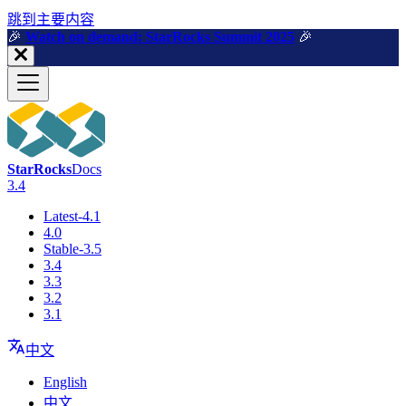
跳到主要内容
🎉️
Watch on demand: StarRocks Summit 2025
🎉️
StarRocks
Docs
3.4
Latest-4.1
4.0
Stable-3.5
3.4
3.3
3.2
3.1
中文
English
中文