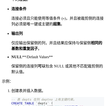
连接条件
连接必须且只能使用等值条件 (
)，并且被裁剪侧的连接
=
列必须是唯一键或主键的
超集
。
输出列
仅应输出保留侧的列，并且结果应保持与保留侧
相同的
基数和重复因子
。
NULL
**/Default Values**
保留侧的连接列
可以
包含 NULL 或其他不匹配裁剪侧的
默认值。
示例：
创建表并插入数据。
-- 表 depts 在列 deptno 上有主键约束。
CREATE
TABLE
`
depts
`
(