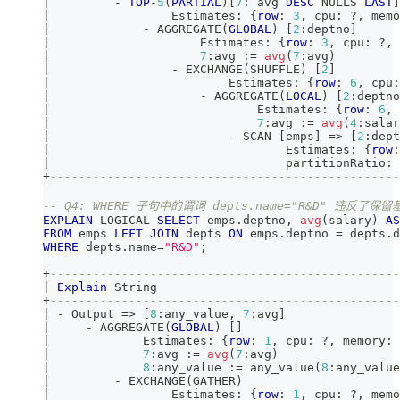
|
-
TOP
-
5
(
PARTIAL
)
[
7
: avg 
DESC
 NULLS 
LAST
]
|
                 Estimates: {
row
: 
3
,
 cpu: ?
,
 memo
|
-
 AGGREGATE
(
GLOBAL
)
[
2
:deptno
]
|
                     Estimates: {
row
: 
3
,
 cpu: ?
,
 
|
7
:avg :
=
avg
(
7
:avg
)
|
-
 EXCHANGE
(
SHUFFLE
)
[
2
]
|
                         Estimates: {
row
: 
6
,
 cpu:
|
-
 AGGREGATE
(
LOCAL
)
[
2
:deptno
|
                             Estimates: {
row
: 
6
,
 
|
7
:avg :
=
avg
(
4
:salar
|
-
 SCAN 
[
emps
]
=
>
[
2
:dept
|
                                 Estimates: {
row
:
|
                                 partitionRatio: 
+
-------------------------------------------------
-- Q4: WHERE 子句中的谓词 depts.name="R&D" 违反了
EXPLAIN
 LOGICAL 
SELECT
 emps
.
deptno
,
avg
(
salary
)
AS
FROM
 emps 
LEFT
JOIN
 depts 
ON
 emps
.
deptno 
=
 depts
.
d
WHERE
 depts
.
name
=
"R&D"
;
+
-------------------------------------------------
|
Explain
 String                                  
+
-------------------------------------------------
|
-
 Output 
=
>
[
8
:any_value
,
7
:avg
]
|
-
 AGGREGATE
(
GLOBAL
)
[
]
|
             Estimates: {
row
: 
1
,
 cpu: ?
,
 memory: 
|
7
:avg :
=
avg
(
7
:avg
)
|
8
:any_value :
=
 any_value
(
8
:any_value
|
-
 EXCHANGE
(
GATHER
)
|
                 Estimates: {
row
: 
1
,
 cpu: ?
,
 memo