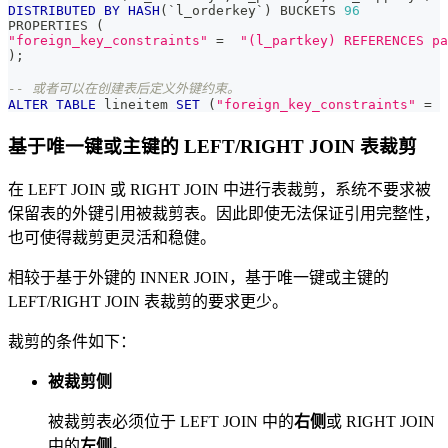
DISTRIBUTED
BY
HASH
(
`
l_orderkey
`
)
 BUCKETS 
96
PROPERTIES 
(
"foreign_key_constraints"
=
"(l_partkey) REFERENCES pa
)
;
-- 或者可以在创建表后定义外键约束。
ALTER
TABLE
 lineitem 
SET
(
"foreign_key_constraints"
=
基于唯一键或主键的 LEFT/RIGHT JOIN 表裁剪
在 LEFT JOIN 或 RIGHT JOIN 中进行表裁剪，系统不要求被
保留表的外键引用被裁剪表。因此即使无法保证引用完整性，
也可使得裁剪更灵活和稳健。
相较于基于外键的 INNER JOIN，基于唯一键或主键的
LEFT/RIGHT JOIN 表裁剪的要求更少。
裁剪的条件如下：
被裁剪侧
被裁剪表必须位于 LEFT JOIN 中的
右侧
或 RIGHT JOIN
中的
左侧
。