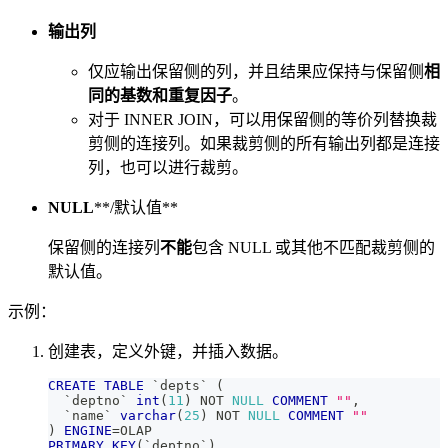
输出列
仅应输出保留侧的列，并且结果应保持与保留侧
相
同的基数和重复因子
。
对于 INNER JOIN，可以用保留侧的等价列替换裁
剪侧的连接列。如果裁剪侧的所有输出列都是连接
列，也可以进行裁剪。
NULL
**/默认值**
保留侧的连接列
不能
包含 NULL 或其他不匹配裁剪侧的
默认值。
示例：
创建表，定义外键，并插入数据。
CREATE
TABLE
`
depts
`
(
`
deptno
`
int
(
11
)
NOT
NULL
COMMENT
""
,
`
name
`
varchar
(
25
)
NOT
NULL
COMMENT
""
)
ENGINE
=
OLAP
PRIMARY
KEY
(
`
deptno
`
)