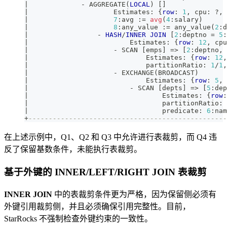
|
-
 AGGREGATE
(
LOCAL
)
[
]
|
                     Estimates: {
row
: 
1
,
 cpu: ?
,
 
|
7
:avg :
=
avg
(
4
:salary
)
|
8
:any_value :
=
 any_value
(
2
:d
|
-
HASH
/
INNER
JOIN
[
2
:deptno 
=
5
:
|
                         Estimates: {
row
: 
12
,
 cpu
|
-
 SCAN 
[
emps
]
=
>
[
2
:deptno
,
|
                             Estimates: {
row
: 
12
,
|
                             partitionRatio: 
1
/
1
,
|
-
 EXCHANGE
(
BROADCAST
)
|
                             Estimates: {
row
: 
5
,
 
|
-
 SCAN 
[
depts
]
=
>
[
5
:dep
|
                                 Estimates: {
row
:
|
                                 partitionRatio: 
|
                                 predicate: 
6
:nam
+
-------------------------------------------------
在上述示例中，Q1、Q2 和 Q3 中允许进行表裁剪，而 Q4 违
反了保留基数条件，未能执行表裁剪。
基于外键的 INNER/LEFT/RIGHT JOIN 表裁剪
INNER JOIN
中的表裁剪条件更为严格，因为保留侧必须有
外键引用裁剪侧，并且必须确保引用完整性。目前，
StarRocks 不强制检查外键约束的一致性。