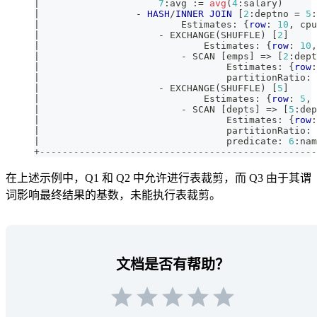
|
7
:avg :
=
avg
(
4
:salary
)
|
-
HASH
/
INNER
JOIN
[
2
:deptno 
=
5
:
|
                         Estimates: {
row
: 
10
,
 cpu
|
-
 EXCHANGE
(
SHUFFLE
)
[
2
]
|
                             Estimates: {
row
: 
10
,
|
-
 SCAN 
[
emps
]
=
>
[
2
:dept
|
                                 Estimates: {
row
:
|
                                 partitionRatio: 
|
-
 EXCHANGE
(
SHUFFLE
)
[
5
]
|
                             Estimates: {
row
: 
5
,
 
|
-
 SCAN 
[
depts
]
=
>
[
5
:dep
|
                                 Estimates: {
row
:
|
                                 partitionRatio: 
|
                                 predicate: 
6
:nam
+
-------------------------------------------------
在上述示例中，Q1 和 Q2 中允许进行表裁剪，而 Q3 由于其谓
词影响最终结果的基数，未能执行表裁剪。
文档是否有帮助？